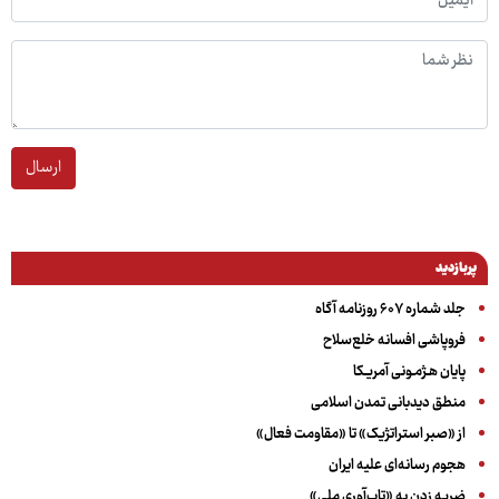
ارسال
پربازدید
جلد شماره ۶۰۷ روزنامه آگاه
فروپاشی افسانه خلع‌سلاح
پایان هـژمـونی آمریـکا
منطق دیدبانی تمدن اسلامی
از «صبر استراتژیک» تا «مقاومت فعال»
هجوم رسانه‌ای علیه ایران
ضربه زدن به «تاب‌آوری ملی»