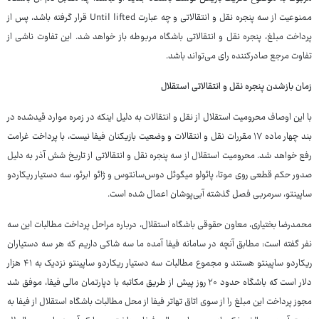
ممنوعیت از سه پنجره نقل و انتقالاتی و چه عبارت Until lifted قرار گرفته باشد، پس از
پرداخت مبلغ، پنجره نقل و انتقالاتی باشگاه مربوطه باز خواهد شد. این تفاوت ناشی از
تفاوت مرجع صادرکننده رای می‌تواند باشد.
زمان بازشدن پنجره نقل و انتقالاتی استقلال
با این اوصاف محرومیت استقلال از نقل و انتقالات به دلیل اینکه در زمره موارد قیدشده در
بند چهار ماده ۱۷ مقررات نقل و انتقالات و وضعیت بازیکنان فیفا نیست، با پرداخت غرامت
رفع خواهد شد. محرومیت استقلال از سه پنجره نقل و انتقالاتی از تاریخ شش آذر به دلیل
صدور حکم قطعی روی موتا، پائولو میگوئل دوس‌سانتوس و ژائو ابرئو، سه دستیار ریکاردو
ساپینتو، سرمربی فصل گذشته آبی‌پوشان اعمال شده است.
محمدرضا بختیاری، معاون حقوقی باشگاه استقلال، درباره مراحل پرداخت مطالبات این سه
نفر گفته است: مطابق آنچه در سامانه فیفا آمده ما سه شاکی داریم که هر سه دستیاران
ریکاردو ساپینتو هستند و مجموع مطالبات سه دستیار ریکاردو ساپینتو نزدیک به ۴۱ هزار
دلار است که باشگاه حدود ۲۰ روز پیش از طریق مکاتبه با دپارتمان مالی فیفا، موفق شد
مجوز پرداخت این مبلغ را از سوی اتاق تهاتر فیفا از محل مطالبات باشگاه استقلال از فیفا به