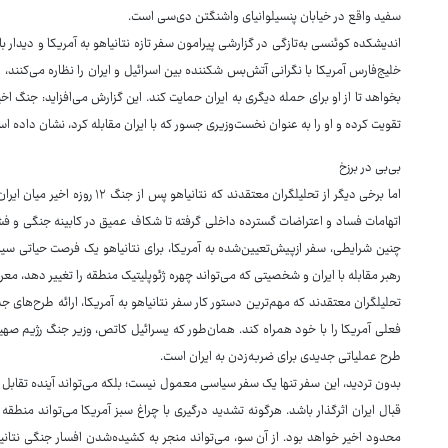
سفید واقع در خیابان پنسیلوانیای واشنگتن دی‌سی است.
اندیشکده کوئنسی به‌تازگی در گزارشی پیرامون سفر تازه نتانیاهو به آمریکا و دیدار با
خلیج‌فارس آمریکا با نگرانی آتش‌بس شکننده بین اسرائیل و ایران را نظاره می‌کنند، 
تقویت کرده و او را به عنوان نخست‌وزیری جسور که با ایران مقابله کرد، نشان داده ا
بی‌بی در برزخ
اما برخی دیگر از تحلیلگران معتقدن
اتهامات فساد و اعتراضات گسترده داخلی گرفته تا شکاف عمیق در کابینه جنگی و فشار
چنین شرایطی، سفر ازپیش‌تعیین‌شده به آمریکا، برای نتانیاهو یک فرصت حیاتی سی
رهبر مقابله با ایران و شخصیتی که می‌تواند چهره ژئوپلیتیک منطقه را تغییر دهد، معر
تحلیلگران معتقدند که مهم‌ترین دستور کار سفر نتانیاهو به آمریکا، ارائه طرح‌های ج
فعلی آمریکا را با خود همراه کند. همان‌طور که یسرائیل کاتص، وزیر جنگ رژیم صهی
طرح عملیاتی جدیدی برای ضربه‌زدن به ایران است.
بدون تردید، این سفر تنها یک سفر سیاسی معمول نیست؛ بلکه می‌تواند آینده تقابل نظ
قبال ایران اثرگذار باشد. هرگونه تشدید درگیری با چراغ سبز آمریکا می‌تواند منطقه را 
محدود اخیر خواهد بود. از آن سو، می‌تواند منجر به کشیده‌شدن افسار جنگی نتا