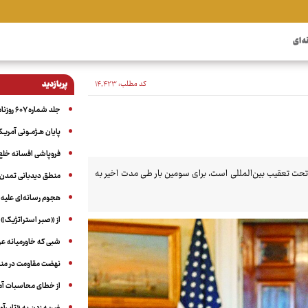
ه ای
کد مطلب:
۱۴٬۴۲۳
پربازدید
جلد شماره ۶۰۷ روزنامه آگاه
پایان هـژمـونی آمریـک
فروپاشی افسانه خلع
 تحت تعقیب بین‌المللی است، برای سومین بار طی مدت اخیر به
منطق دیدبانی تمدن 
هجوم رسانه‌ای علیه ا
از «صبر استراتژیک» 
شبی که خاورمیانه 
نهضت مقاومت در منط
از خطای محاسبات آمری