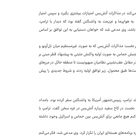
می‌کند در مذاکرات آتش‌بس امتیازات بیشتری بگیرد و سپس امتیاز
به هواپیما و عزیمت به واشنگتن گفته بود که دیدار با ترامپ،
باشد. وی مدعی شد که خواهان دستیابی به این توافق بر اساس
 دور نخست مذاکرات آتش‌بس که به صورت غیرمستقیم میان تل‌آویو و
بش حماس به صورت اولیه واکنش مثبتی به پیشنهاد قطر مبنی بر
دسازی ۱۰ اسیر صهیونیست و تحویل‌دادن اجساد ۱۸ اسیر دیگر در مقابل عقب‌نشینی نظامیان صهیونیست تا منطقه حائل در مرزهای
یست‌ها طبق معمول، زیر توافق اولیه زدند و شروط جدیدی را پیش
الد ترامپ، رییس‌جمهور آمریکا به واشنگتن سفر کرده بود، بامداد
اهو نخست در کاخ سفید درباره آتش‌بس در غزه سخن گفت. ترامپ با
ی‌کنم هیچ مانعی برای آتش‌بس بین حماس و اسرائیل وجود داشته
 برنامه‌های هسته‌ای ایران را تکرار کرد. وی مدعی شد: فکر می‌کنم