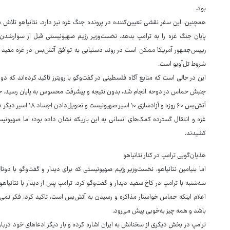
بود.
همچنین، این سفر نقشی تعیین‌کننده در پرونده جنگ غزه نیز دارد. نتانیاهو تلاش 
پایان جنگ غزه را به ترامپ بدهد. نخست‌وزیر رژیم صهیونیستی قبل از سوارشدن 
رییس‌جمهور آمریکا ممکن است در روند دستیابی به توافق آتش‌بس در غزه مفید 
شروط تل‌آویو است.
این در حالی است که منابع آگاه فلسطینی در گفت‌وگو با رویترز تاکید کرده‌اند که
جنبش حماس در دوحه انجام شد، بدون نتیجه و پیشرفت محسوس به پایان رسید. جن
آتش‌بس ۶۰ روزه و آزا
غزه و انتقال گسترده کمک‌های انسانی به این باریکه نشان داده بود؛ اما صهیون
کشیدند.
هذیان‌گویی ترامپ در کنار نتانیاهو
اما بنیامین نتانیاهو، نخست‌وزیر رژیم صهیونیستی که برای دیدار و گفت‌وگو با دون
سه‌شنبه با ترامپ در کاخ سفید دیدار و گفت‌وگو کرد. ترامپ پس از دیدار با نتانی
اعلام اینکه حماس خواستار مذاکره و رسیدن به آتش‌بس است، تاکید کرد: فکر نم
باشد و همه چیز به‌خوبی پیش می‌رود.
ترامپ در بخش دیگری از سخنانش به ایران اشاره کرده و بار دیگر ادعاهای خود درباره