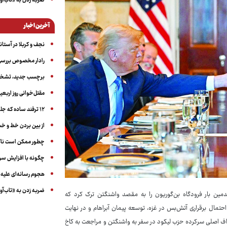
ضربه زدن به «تاب‌آو
آخرین اخبار
نجف و کربلا در آستانه ۵۰ در
رادار مخصوص بررسی 
برچسب جدید، تشخیص
مقتل‌خوانی روز اربعین
۱۲ ترفند ساده که جلوی پرخوری عصبی و اضافه ‌وزن را می‌گیرد
از بین بردن خط و 
چطور ممکن است ناگ
چگونه با افزایش سن 
هجوم رسانه‌ای علیه ا
ضربه زدن به «تاب‌آو
ندمین بار فرودگاه بن‌گوریون را به مقصد واشنگتن ترک کرد که
حتمال برقراری آتش‌بس در غزه، توسعه پیمان آبراهام و در نهایت
هداف اصلی سرکرده حزب لیکود در سفر به واشنگتن و مراجعت به کاخ