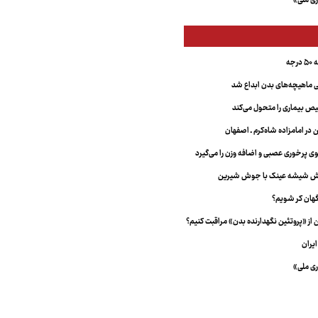
ری ملی»
جه
ماهیچه‌های بدن ابداع شد
 بیماری را متحول می‌کند
 در امامزاده شاه‌کرم ـ اصفهان
خش شیشه عینک با جوش شیرین
هان کر شویم؟
از «پروتئین نگهدارنده بدن» مراقبت کنیم؟
یران
ری ملی»