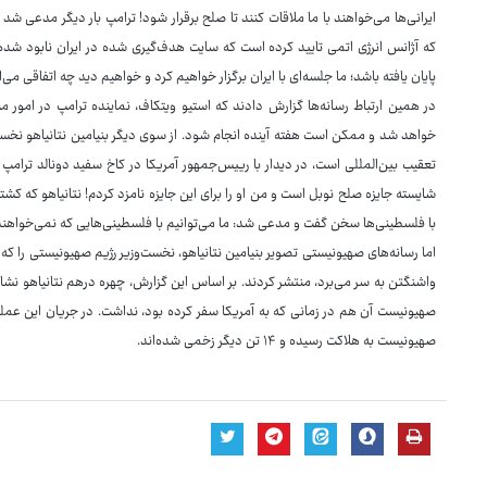
ایرانی‌ها می‌خواهند با ما ملاقات کنند تا صلح برقرار شود! ترامپ بار دیگر مدعی شد
که آژانس انرژی اتمی تایید کرده است که سایت هدف‌گیری شده در ایران نابود شده
پایان یافته باشد؛ ما جلسه‌ای با ایران برگزار خواهیم کرد و خواهیم دید چه اتفاقی می‌ا
در همین ارتباط رسانه‌ها گزارش دادند که استیو ویتکاف، نماینده ترامپ در امور منط
خواهد شد و ممکن است هفته آینده انجام شود. از سوی دیگر بنیامین نتانیاهو نخس
تعقیب بین‌المللی است، در دیدار با رییس‌جمهور آمریکا در کاخ سفید دونالد ترا
شایسته جایزه صلح نوبل است و من او را برای این جایزه نامزد کردم! نتانیاهو که کش
با فلسطینی‌ها سخن گفت و مدعی شد: ما می‌توانیم با فلسطینی‌هایی که نمی‌خواهند ما
اما رسانه‌های صهیونیستی تصویر بنیامین نتانیاهو، نخست‌وزیر رژیم صهیونیستی را ک
واشنگتن به سر می‌برد، منتشر کردند. بر اساس این گزارش، چهره درهم نتانیاهو نشان
صهیونیست آن هم در زمانی که به آمریکا سفر کرده بود، نداشت. در جریان این عمل
صهیونیست به هلاکت رسیده و ۱۴ تن دیگر زخمی شده‌اند.