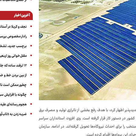
از خطای محاسبات آمری
آخرین اخبار
نجف و کربلا در آستانه ۵۰ در
رادار مخصوص بررسی 
برچسب جدید، تشخیص
مقتل‌خوانی روز اربعین
۱۲ ترفند ساده که جلوی پرخوری عصبی و اضافه ‌وزن را می‌گیرد
از بین بردن خط و 
چطور ممکن است ناگ
چگونه با افزایش سن 
هجوم رسانه‌ای علیه ا
دیدپذیر اظهار کرد: با هدف رفع بخشی از ناترازی تولید و مصرف برق
ضربه زدن به «تاب‌آو
 سراسر کشور در دستور کار قرار گرفته است. وی افزود: استانداران سراسر
تخب را برای احداث نیروگاه‌ها تحویل گرفته‌اند. در ادامه، سازمان
رای این پروژه‌ها اقدام کرده است.