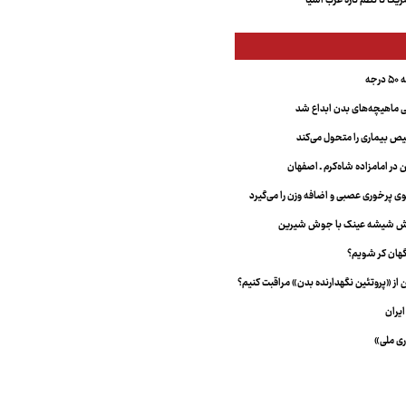
کا تا نظم تازه غرب آسیا
جه
ماهیچه‌های بدن ابداع شد
 بیماری را متحول می‌کند
 در امامزاده شاه‌کرم ـ اصفهان
خش شیشه عینک با جوش شیرین
هان کر شویم؟
از «پروتئین نگهدارنده بدن» مراقبت کنیم؟
یران
ری ملی»