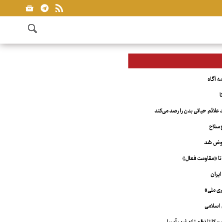
ا
علائم حیاتی بدن را رصد می‌کند
‌سلاح
عوض شد
تا «مقاومت فعال»
یران
ری ملی»
اسلامی