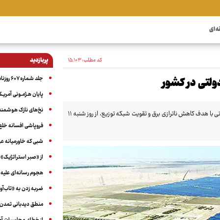
ه ای
کد مطلب:
۱۵٬۱۰۳
پربازدید
جلد شماره ۶۰۷ روزنامه آگاه
پایان هـژمـونی آمریـک
نخ‌های نازک هوشمند 
فاز اجرایی احداث ۳۰۰۰ مگاوات نیروگاه خورشیدی، در قالب هزار نیروگاه سه مگاواتی با هدف کاهش ناترازی برق و تقویت شبکه توزیع، از روز شنبه ۱۱
فروپاشی افسانه خلع
شبی که خاورمیانه 
از «صبر استراتژیک» 
هجوم رسانه‌ای علیه ا
ضربه زدن به «تاب‌آو
منطق دیدبانی تمدن 