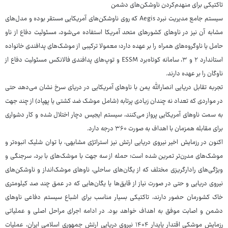
تاکتیکی برای منهدم‌کردن ناوشکن‌های دشمن
سیستم جامع مدیریت نبرد Aegis که روی ناوشکن‌های آمریکایی مستقر بوده و مدل‌های
مشابه آن نیز در ناوهای کشورهای متحد آمریکا استفاده می‌شود، مسئولیت دفاع از ناو
حامل یا ناوگروه‌های همراه را بر عهده دارد؛ معمولا ترکیبی از موشک‌های پدافندی خانواده
استاندارد ۲ و ۳، سامانه کوتاه‌برد ESSM و توپ‌های پدافندی فالانکس مسئولیت دفاع از
ناوگان را بر عهده دارند.
تجربه تقابل دریایی انصارالله یمن با ناوهای آمریکایی در دریای سرخ نشان می‌دهد حتی
در مواردی که تعداد نه چندان زیادی پرتابه (شامل موشک ضد کشتی یا پهپاد) از چند جهت
به سمت ناوهای آمریکایی پرواز می‌کنند، سیستم ایجیس دچار اختلال شده و کار دشواری
برای مقابله همزمان با اهداف به صورت ۳۶۰ درجه دارد.
اکنون در رزمایش اخیر نیروی دریایی ارتش نیز استراتژی مشابهی، با توان شلیک انبوه‌تر و
موشک‌های مدرن‌تر تمرین شده است؛ حمله از سه جهت با موشک‌های با برد، سرجنگی و
ویژگی‌های رادارگریزی مختلف که از یگان‌های ساحلی، ناوهای موشک‌انداز و ناوشکن‌های
نیروی دریایی و حتی در صورت نیاز از قایق‌ها یا یگان‌هایی که در عمق چند صد کیلومتری
خاک کشورمان حضور دارند، تاکتیکی بسیار مناسب برای اشباع سیستم دفاعی ناوهای
دشمن و اصابت موفق به اهداف خواهد بود. در ادامه اجرای مراحل اصلی و عملیاتی
رزمایش موشکی اقتدار پایدار ۱۴۰۴ نیروی دریایی ارتش جمهوری اسلامی ایران، عملیات