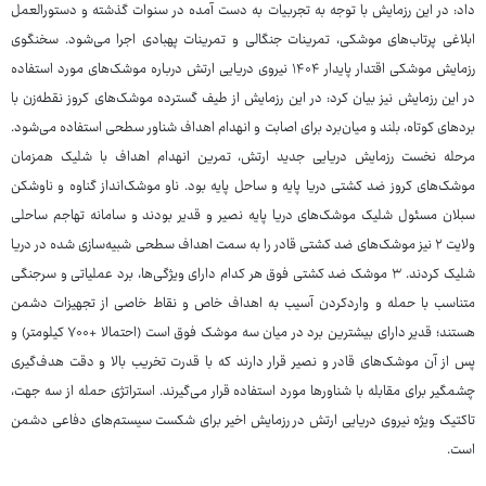
داد: در این رزمایش با توجه به تجربیات به دست آمده در سنوات گذشته و دستورالعمل
ابلاغی پرتاب‌های موشکی، تمرینات جنگالی و تمرینات پهبادی اجرا می‌شود. سخنگوی
رزمایش موشکی اقتدار پایدار ۱۴۰۴ نیروی دریایی ارتش درباره موشک‌های مورد استفاده
در این رزمایش نیز بیان کرد: در این رزمایش از طیف گسترده موشک‌های کروز نقطه‌زن با
بردهای کوتاه، بلند و میان‌برد برای اصابت و انهدام اهداف شناور سطحی استفاده می‌شود.
مرحله نخست رزمایش دریایی جدید ارتش، تمرین انهدام اهداف با شلیک همزمان
موشک‌های کروز ضد کشتی دریا پایه و ساحل پایه بود. ناو موشک‌انداز گناوه و ناوشکن
سبلان مسئول شلیک موشک‌های دریا پایه نصیر و قدیر بودند و سامانه تهاجم ساحلی
ولایت ۲ نیز موشک‌های ضد کشتی قادر را به سمت اهداف سطحی شبیه‌سازی شده در دریا
شلیک کردند. ۳ موشک ضد کشتی فوق هر کدام دارای ویژگی‌ها، برد عملیاتی و سرجنگی
متناسب با حمله و واردکردن آسیب به اهداف خاص و نقاط خاصی از تجهیزات دشمن
هستند؛ قدیر دارای بیشترین برد در میان سه موشک فوق است (احتمالا +۷۰۰ کیلومتر) و
پس از آن موشک‌های قادر و نصیر قرار دارند که با قدرت تخریب بالا و دقت هدف‌گیری
چشمگیر برای مقابله با شناورها مورد استفاده قرار می‌گیرند. استراتژی حمله از سه جهت،
تاکتیک ویژه نیروی دریایی ارتش در رزمایش اخیر برای شکست سیستم‌های دفاعی دشمن
است.