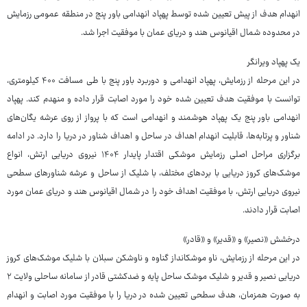
انهدام هدف از پیش تعیین شده توسط پهپاد انهدامی باور پنج در منطقه عمومی رزمایش
در محدوده شمال اقیانوس هند و دریای عمان با موفقیت اجرا شد.
یک پهپاد ویرانگر
در این مرحله از رزمایش، پهپاد انهدامی و دوربرد باور پنج با طی مسافت ۴۰۰ کیلومتری،
توانست با موفقیت هدف تعیین شده خود را مورد اصابت قرار داده و منهدم کند. پهپاد
انهدامی باور پنج یک پهپاد هوشمند و انهدامی است که با پرواز از روی عرشه یگان‌های
شناور و پرتابه‌ها، قابلیت انهدام اهداف در ساحل و اهداف شناور در دریا را دارد. در ادامه
برگزاری مراحل اصلی رزمایش موشکی اقتدار پایدار ۱۴۰۴ نیروی دریایی ارتش، انواع
موشک‌های کروز دریایی با بردهای مختلف، با شلیک از ساحل و عرشه شناورهای سطحی
نیروی دریایی ارتش، با موفقیت اهداف خود را در شمال اقیانوس هند و دریای عمان مورد
اصابت قرار دادند.
درخشش «نصیر» و «قدیر» و «قادر»
در این مرحله از رزمایش، ناو موشک‎انداز گناوه و ناوشکن سبلان با شلیک موشک‌های کروز
دریایی نصیر و قدیر و شلیک موشک ساحل پایه و ضدکشتی قادر از سامانه ساحلی ولایت ۲
به صورت همزمان، هدف سطحی تعیین شده در دریا را با موفقیت مورد اصابت و انهدام