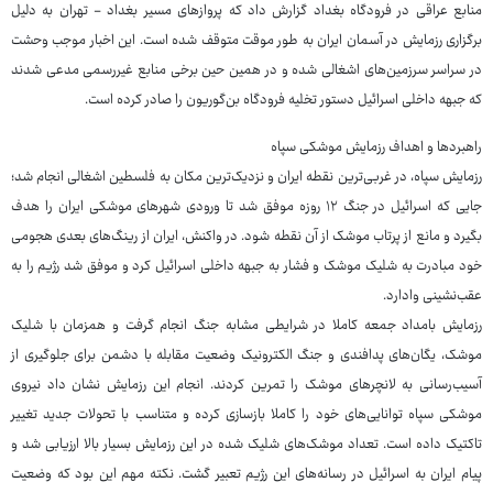
منابع عراقی در فرودگاه بغداد گزارش داد که پروازهای مسیر بغداد - تهران به دلیل
برگزاری رزمایش در آسمان ایران به طور موقت متوقف شده است. این اخبار موجب وحشت
در سراسر سرزمین‌های اشغالی شده و در همین حین برخی منابع غیررسمی مدعی شدند
که جبهه داخلی اسرائیل دستور تخلیه فرودگاه بن‌گوریون را صادر کرده است.
راهبردها و اهداف رزمایش موشکی سپاه
رزمایش سپاه، در غربی‌ترین نقطه ایران و نزدیک‌ترین مکان به فلسطین اشغالی انجام شد؛
جایی که اسرائیل در جنگ ۱۲ روزه موفق شد تا ورودی شهرهای موشکی ایران را هدف
بگیرد و مانع از پرتاب موشک از آن نقطه شود. در واکنش، ایران از رینگ‌های بعدی هجومی
خود مبادرت به شلیک موشک و فشار به جبهه داخلی اسرائیل کرد و موفق شد رژیم را به
عقب‌نشینی وادارد.
رزمایش بامداد جمعه کاملا در شرایطی مشابه جنگ انجام گرفت و همزمان با شلیک
موشک، یگان‌های پدافندی و جنگ الکترونیک وضعیت مقابله با دشمن برای جلوگیری از
آسیب‌رسانی به لانچرهای موشک را تمرین کردند. انجام این رزمایش نشان داد نیروی
موشکی سپاه توانایی‌های خود را کاملا بازسازی کرده و متناسب با تحولات جدید تغییر
تاکتیک داده است. تعداد موشک‌های شلیک شده در این رزمایش بسیار بالا ارزیابی شد و
پیام ایران به اسرائیل در رسانه‌های این رژیم تعبیر گشت. نکته مهم این بود که وضعیت