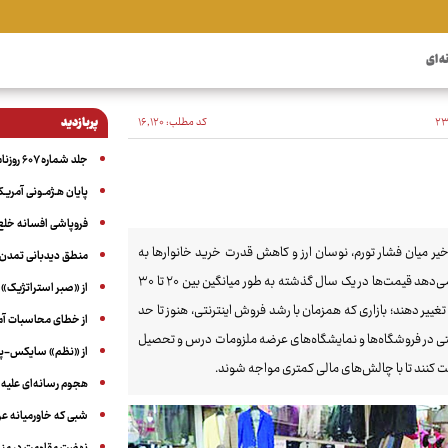
ه ای
کد مطلب:
۱۶٬۱۲۰
پربازدید
جلد شماره ۶۰۷ روزنامه آگاه
پایان هـژمـونی آمریـک
فروپاشی افسانه خلع
اخیر میان فشار تورم، نوسان ارز و کاهش قدرت خرید خانوارها به
منطق دیدبانی تمدن 
مرحله‌ای حساس رسیده است. بررسی‌های میدانی ما و گزارش‌های رسمی نشان می‌دهد قیمت‌ها در یک سال گذشته به طور میانگین بین ۲۰ تا ۳۰
از «صبر استراتژیک» 
تغییر دهند؛ بازاری که همزمان با رشد فروش اینترنتی، هنوز تا حد
از خطای محاسبات آمری
ی در فروشگاه‌ها و نمایشگاه‌های عرضه ملزومات درس و تحصیل
از «نظم» سایکس-پیک
ت کنند تا با چالش‌های مالی کمتری مواجه شوند.
هجوم رسانه‌ای علیه ا
شبی که خاورمیانه 