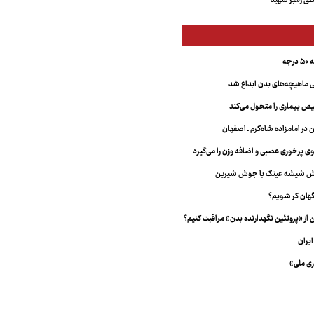
ق رهبر شهید
جه
ماهیچه‌های بدن ابداع شد
 بیماری را متحول می‌کند
 در امامزاده شاه‌کرم ـ اصفهان
خش شیشه عینک با جوش شیرین
هان کر شویم؟
از «پروتئین نگهدارنده بدن» مراقبت کنیم؟
یران
ری ملی»