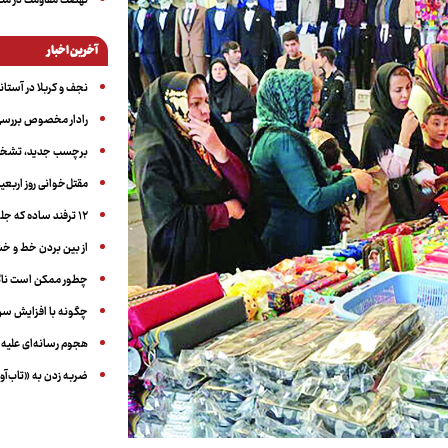
نهضت مقاومت در منط
آخرین اخبار
نجف و کربلا در آستانه ۵۰ در
رادار مخصوص بررسی 
برچسب جدید، تشخیص
مقتل‌خوانی روز اربعین
۱۲ ترفند ساده که جلوی پرخوری عصبی و اضافه ‌وزن را می‌گیرد
از بین بردن خط و 
چطور ممکن است ناگ
چگونه با افزایش سن 
هجوم رسانه‌ای علیه ا
ضربه زدن به «تاب‌آو