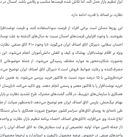
ابزار تنظیم بازار عمل کند، اما تلاش شده قیمت‌ها مناسب و رقابتی باشد. امسال در نمایشگاه مجازی ا
نظارت بر اصناف با قدرت ادامه دارد
این روزها ممکن است برخی افراد از فرصت سوءاستفاده کنند و قیمت نوشت‌افزاره
بفروشند. با وجود افزایش قیمت‌های امسال نسبت به سال‌های گذشته به علت نوسانات ار
احسان سقایی، دبیرکل اتاق اصناف 
ویژه بر اقلام نوشت‌افزار، پوشاک و کیف و کفش دانش‌آموزان انجام می‌شود. این ب
به‌صورت شکایت‌محور به موارد مختلف رسیدگی می‌شود. از جمله موضوعاتی که د
مصرف‌کننده و رعایت ضوابط فروش است.» دبیرکل اتاق اصناف ایران توضیح می‌ده
خرده‌فروشی با ۱۵ درصد سود نسبت به فاکتور خرید بررسی می‌شود. به 
خرید نوشت‌افزار را با فاکتور معتبر و رسمی انجام دهند. وی تاکید می‌کند: «بازرسا
همکاری با سازمان‌های ذی‌ربط، در قالب گشت‌های مشترک، طرح تشدید نظارت بر بازار لواز
بهنام نیک‌منش، بازرس اتاق اصناف ایران هم توضیح می‌دهد: «به‌منظور صیانت از حق
طی نامه‌ای به روسای اتاق‌های سراسر کشور، موضوع ضرورت همکاری با سایر دستگاه
ابلاغ شد»، وی می‌افزاید: «اتاق‌های اصناف، احصاء برنامه تنظیم بازار، نظارت بر و
(از جمله تامین مواد اولیه، تخصیص ارز و ثبت سفارش‌ها)، به اتاق اصناف ایران را در 
واحدهای صنفی در خصوص عرضه محصول باکیفیت و استاندارد و ترجیحا محصولات ایرانی