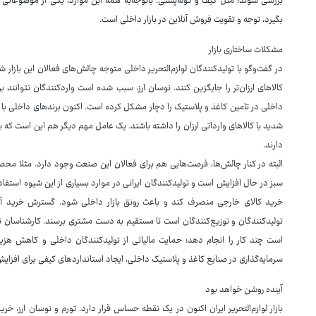
بررسی شوند؛ مثل کیف و کوله‌پشتی. باتوجه‌به همه این موارد، یکی از موضوعاتی که 
بگیرد، توجه و تقویت فروش آنلاین در بازار داخلی است.
مشکلات ساختاری بازار
در گفت‌وگو با تولیدکنندگان لوازم‌التحریر داخلی متوجه چالش‌های فعالان این بازا
کالاهای ارزان‌تر را جایگزین کنند. نوسان ارز، سبب شده است واردکنندگان نتوانند ب
داخلی در تامین کاغذ و پلاستیک را دچار مشکل کرده است. اکنون برندهای داخلی با 
شدید با کالاهای وارداتی ارزان را داشته باشند. یک عامل مهم دیگر هم این است که ب
دارند.
البته در کنار چالش‌ها، فرصت‌هایی هم برای فعالان این صنعت وجود دارد. مثلا محص
سبز در حال افزایش است و تولیدکنندگان ایرانی در موارد بسیاری از این شیوه استفا
خرید کالای خارجی منصرف کند و باعث رونق بازار داخلی شود. گسترش خرید آنلا
تولیدکنندگان و توزیع‌کنندگان است تا مستقیم به دست مشتری برسند. کارشناسان توص
است چند کار را انجام دهد؛ حمایت مالیاتی از تولیدکنندگان داخلی و کاهش هزی
سرمایه‌گذاری در صنایع کاغذ و پلاستیک داخلی، ایجاد استانداردهای کیفی برای افزای
آینده روشن خواهد بود
بازار لوازم‌التحریر ایران اکنون در یک نقطه حساس قرار دارد. تورم و نوسان ارز، خ