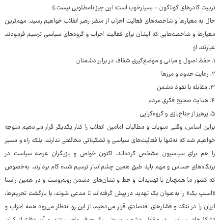
تربیت کادرهای گوناگون - بسیارخوب است؛ این چیز نامطلوبی نیست.»
حال به معیارها و شاخصه‌های فعالیت احزاب از منظر رهبر انقلاب خواهیم رسید. مهم‌ترین
معیارها و شاخصه‌هایی که ایشان برای فعالیت احزاب و گروه‌های سیاسی ترسیم فرمودند
عبارتند از:
۱. حفظ اصول و مبانی و موضع‌گیری شفاف در برابر دشمنان
۲. رعایت حدود و مرزها
۳. مقابله با نفوذ دشمن
۴. هدایت صحیح فکری مردم
۵. پرهیز از جناح‌بازی و گروه‌گرایی
براین اساس، وقتی منویات و مطالبات امامین انقلاب را کنار یگدیگر قرار می‌دهیم متوجه
خواهیم شد که نه‌تنها با فعالیت‌های سیاسی و تشکیلاتی مخالفتی ندارند، بلکه راه و مسیر
را هم برای سیاسیون مشخص کرده‌اند. اکنون خواص و بازیگران عرصه سیاست در
بزنگاه‌های حساس و مهم باید طبق همین چشم‌انداز ترسیم شده گام بردارند. به‌خصوص
که کشور ما همچنان با تهدیدات و خط و نشان‌های دشمن روبه‌روست و در همین راستا
«اسنپ بک» را به‌عنوان یک تهدید در پیش گرفته‌اند تا مدعی شوند، با بازگشت تحریم‌ها،
ایران را در تنگنا و فشارهای اقتصادی قرار می‌دهیم، از این رو انتظار می‌رود همه احزاب و