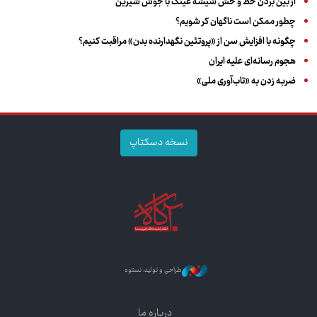
از بین بردن خط و خش شیشه عینک با جوش شیرین
چطور ممکن است ناگهان کر شویم؟
چگونه با افزایش سن از «پروتئین نگهدارنده بدن» مراقبت کنیم؟
هجوم رسانه‌ای علیه ایران
ضربه زدن به «تاب‌آوری ملی»
نسخه دسکتاپ
طراحی و تولید: نستوه
درباره ما