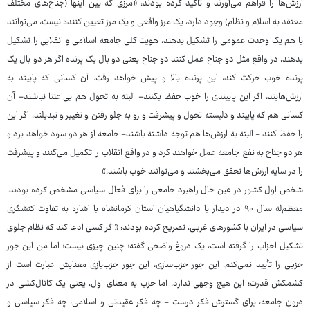
ارزش‌ها را فراهم می‌آورند و تاکید کرده بودند: «مرزی که بین اینها (جناح‌های مختلف
معتقد به اسلام و نظام) وجود دارد، یک مرز واقعی و یک مرز تعیین کننده نیست، می‌توانند
با هم یک وحدت عمومی را تشکیل بدهند، هویت کلی جامعه اسلامی و انقلابی را تشکیل
بدهند، در واقع مثل دو جناح عمل کنند دو جناح یعنی دو بال یک پرنده اگر هر دو بال یک
پرنده خوب حرکت کند، این پرنده بالا و پیش خواهد رفت. آن کسانی که پایبند به
ارزش‌هایند، اگر این پایبندی را خوب حفظ بکنند- البته به تحول هم بی‌اعتنا نباشند- آن
کسانی هم که پایبند و دلبسته تحول و پیشرفت و رو به جلو رفتن و تغییر و تبدیلند، اگر این
را حفظ کنند - البته به ارزش‌ها هم توجه داشته باشند- جامعه از هر دو سود خواهد برد و
هر دو جناح به نفع جامعه عمل خواهند کرد و در واقع انقلاب را تکمیل می‌کنند و پیشرفت
را در سایه ارزش‌ها تحقق می‌بخشند و می‌توانند خوب باشند.»
شخص اول کشور در عین حال راهبرد جامعی را برای فعال سیاسی مشخص کرده بودند.
معظم‌له سال ۹۰ در دیدار با دانشگیاهیان استان کرمانشاه با اشاره به تفاوت کنشگری
سیاسی در ایران با کشورهای غربی، تصریح کرده بودند: «اگر کسی ادعا کند که نظام جلوی
تشکیل احزاب را گرفته است، یک دروغ واضحی گفته؛ چنین چیزی نیست؛ اما من این جور
حزبی را تأیید نمی‌کنم. این جور حزب‌سازی، این جور حزب‌بازی معنایش عبارت است از
کشمکش قدرت؛ این هیچ وجهی ندارد. اما حزب به معنای اول، یعنی یک کانال‌کشی در
درون جامعه، برای گسترش فکر درست - چه فکر عقیدتی و اسلامی، چه فکر سیاسی و