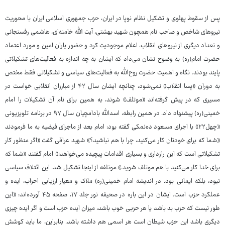
پس از سقوط پهلوی و تشکیل نظام نوپا در ایران، حزب جمهوری اسلامی ایران با محوریت
نیروهای شاخص و صاحب نام همچون شهید بهشتی، آیت الله خامنه‌ای، هاشمی رفسنجانی
و تعداد دیگری از نیروهای انقلاب، اعلام موجودیت کرد و حضور یاران امین و مورد اعتماد
حضرت امام(ره) به وضوح نشان می‌داد که ایشان به چه اندازه به فعالیت‌های تشکیلاتی
پایند بودند. نگاه و اهمیت حضرت روح‌الله به فعالیت‌های سیاسی و تشکیلاتی فقط مختص
به دوران «پسا انقلاب» نمی‌شود، چنانچه ایشان سال ۴۲ از مبارزان انقلابی خواست در
مسیری که در پیش گرفته‌اند «موتلف» شوند، به همین برای نام آن تشکیلات را امام
خمینی(ره) پیشنهاد داد. در همین رابطه، اسدالله بادامچیان سال ۹۷ در برنامه تلویزیونی
«چهل۲۲» با اجرای مسعود ده‌نمکی گفته بود: امام بعد از ماجرای فیضیه به ما فرمودند
«شما که برای خودتان کار می‌کنید، چرا با هم نباشید؟» شهید عراقی گفت «اگر منظور کار
تشکیلاتی است که این رازداری و بسیاری اقدامات پیچیده می‌خواهد؛» امام گفتند «شما که
برای خدا کار می‌کنید با هم موتلف شوید.» موتلفه از اینجا تشکیل شد. این ائتلاف سیاسی
نبود، بلکه ایمانی بود. در اندیشه امام خمینی(ره) ملاک و معیار ارزیابی احزاب، ایده و
عملکرد حزب است. ایشان در این باره در صحیفه نور جلد ۱۷، صفحه ۴۵ آورده‌اند: «این
طور نیست که حزب بد باشد یا هر حزبی خوب باشد، میزان ایده حزب است و اگر ایده چیزی
دیگری باشد این حزب شیطان است هر اسمی هم داشته باشد. بنابراین، ما باید کوشش