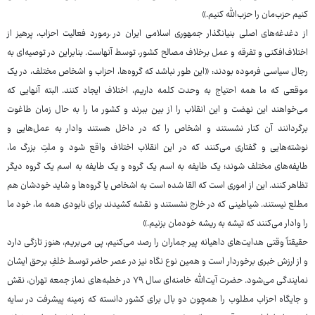
کنیم حزب‌مان را حزب‌الله کنیم.»
از دغدغه‌های اصلی بنیانگذار جمهوری اسلامی ایران در َرمورد فعالیت احزاب، پرهیز از
اختلاف‌افکنی و تفرقه و عمل برخلاف مصالح کشور، توسط آنهاست. بنابراین در توصیه‌ای به
رجال سیاسی فرموده بودند: «این طور نباشد که گروه‌ها، احزاب و اشخاص مختلف، در یک
موقعی که ما همه احتیاج به وحدت کلمه داریم، اختلاف ایجاد کنند. البته آنهایی که
می‌خواهند این نهضت و این انقلاب را از بین ببرند و کشور ما را به حال زمان طاغوت
برگردانند آن کنار نشستند و اشخاص را که در داخل هستند وادار به عمل‌هایی و
نوشته‌هایی و گفتاری می‌کنند که در این انقلاب اختلاف واقع شود و ملتِ بزرگ ما،
طایفه‌های مختلف شوند؛ یک طایفه به اسم یک گروه و یک طایفه به اسم یک گروه دیگر
تظاهر کنند. این از اموری است که القا شده است به اشخاص یا گروه‌ها و شاید خودشان هم
مطلع نیستند. شیاطینی که در خارج نشستند و نقشه کشیدند برای نابودی همه ما، خود ما
را وادار می‌کنند که تیشه به ریشه خودمان بزنیم.»
حقیقتاً وقتی هدایت‌های داهیانه پیر جماران را رصد می‌کنیم، پی می‌بریم، هنوز تازگی دارد
و از ارزش خبری برخوردار است و همین نوع نگاه نیز در عصر حاضر توسط خلفِ برحق ایشان
نمایندگی می‌شود. حضرت آیت‌الله خامنه‌ای سال ۷۹ در خطبه‌های نماز جمعه تهران، نقش
و جایگاه احزاب مطلوب را همچون دو بال برای کشور دانسته که زمینه پیشرفت در سایه