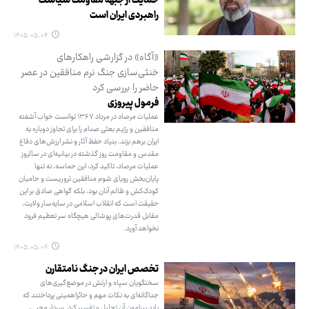
حمایت از جبهه مقاومت سیاست
راهبردی ایران است
۱۴۰۵.۰۵.۰۴
«آگاه» در گزارشی راهکارهای
خنثی‌سازی جنگ نرم منافقین در عصر
حاضر را بررسی کرد
فرمول پیروزی
عملیات مرصاد در مرداد ۱۳۶۷ توانست خواب آشفته
منافقین و رژیم بعثی صدام را برای تجاوز دوباره به
ایران برهم بزند. بنیاد حفظ آثار و نشر ارزش‌های دفاع
مقدس و مقاومت روز گذشته در بیانیه‌ای در سالروز
عملیات مرصاد، تاکید کرد: این حماسه، نه تنها
پایان‌بخش رویای شوم منافقین تروریست و حامیان
کودک‌کش و ظالم آنان بود، بلکه گواهی صادق بر این
حقیقت است که انقلاب اسلامی در سایه‌سار ولایت،
مقابل قدرت‌های پوشالی هیچگاه سر تعظیم فرود
نخواهد آورد.
۱۴۰۵.۰۵.۰۴
تخصص ایران در جنگ نامتقارن
سخنگویان سپاه و ارتش در موضع‌گیری‌های
جداگانه‌ای به نکات مهم و حائزاهمیتی پرداختند که
باید پیرامون آن تحلیل و تفسیر کرد. سردار محبی،