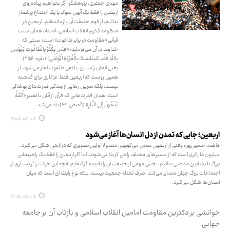
مهدی جعفری، پژوهشگر: اگر بخواهیم پیاده‌روی
اربعین را فقط یک آیین سوگ یا یک اجتماع پرشمار
بدانیم، از فهم حقیقت آن بازمانده‌ایم. اربعین در
منظومه فکری انقلاب اسلامی، امتداد همان سنت
قرآنی «مقاومت در برابر طاغوت» است؛ سنتی که
خداوند در آن می‌فرماید: «فَمَن یَکْفُرْ بِالطَّاغُوتِ وَیُؤْمِن
بِاللَّهِ فَقَدِ اسْتَمْسَکَ بِالْعُرْوَةِ الْوُثْقَی» (بقره: ۲۵۶).
یعنی ایمان راستین، با نفی طاغوت آغاز می‌شود. از
همین روست که اربعین فقط عزاداری برای گذشته
نیست، بلکه تمرین رهایی از بندگی قدرت‌های پوشالی
است؛ همان قدرت‌هایی که قرآن از آنان با تعبیر «أَئِمَّةً
یَدْعُونَ إِلَی النَّارِ» (قصص: ۴۱) یاد می‌کند.
۱۴۰۵.۰۵.۰۸
اربعین؛ جایی که تمدن از دل انسان‌ها آغاز می‌شود
فاطمه حسین‌پور: وقتی از اربعین سخن می‌گوییم، معمولا اولین تصویری که در ذهن شکل می‌گیرد،
میلیون‌ها زائری است که از مسیرهای مختلف راهی کربلا می‌شوند. اما اگر اربعین را فقط یک راهپیمایی
بزرگ یا یک آیین مذهبی بدانیم، بخش مهمی از حقیقت آن را نادیده گرفته‌ایم. آنچه این حرکت را از بسیاری از
اجتماعات بزرگ جهان متمایز می‌کند، صرف تعداد جمعیت نیست، بلکه نوع رابطه‌ای است که میان
انسان‌ها شکل می‌گیرد.
۱۴۰۵.۰۵.۰۸
خوانشی بر دکترین مقاومت امامین انقلاب اسلامی و بازتاب آن بر جامعه
جهانی