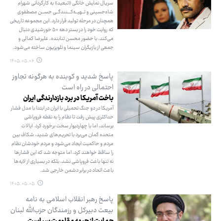
سریال نمایش خانگی «تبعید» به کارگردانی شهرام
شاه‌حسینی و تــهیــه‌کـــنندگــی حســن مصطفوی
همچنان در مرحله تولید قرار دارد. این مجموعه تاریخی
که روایت خود را در بستر دهه ۵۰ خورشیدی دنبال
می‌کند، با حضور محسن تنابنده، علیرضا کمالی و
جمعی از بازیگران سینما و تلویزیون ساخته می‌شود.
۱۴۰۵.۰۵.۰۶
پاسخ شدید و کوبنده به هرگونه تجاوز
احتمالی در راه است
باخت آمریکا در برد بازدارندگی ایران
آمریکا در دو جنگ تحمیلی با ایران در ابتدا با مدل فشار
حداکثری پیش رفت تا نظام را به نقطه فروپاشی
برساند، اما با چهاردیوار سخت برخورد کرد. ایالات
متحده گمان می‌برد با تحریم‌های شدید، شکاف بین
مردم و حاکمیت ایجاد می‌شود و مردم خودشان نظام
را ساقط خواهند کرد، اما متوجه شد که این فشارها
نه تنها باعث فروپاشی نشد، بلکه در بسیاری از لایه‌ها
باعث اتحاد در برابر دشمن خارجی شد.
۱۴۰۵.۰۵.۰۵
پاسخ رهبر انقلاب اسلامی به نامه
بیعت دبیرکل و رزمندگان حزب‌الله لبنان