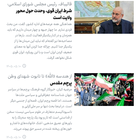
قالیباف، رئیس مجلس شورای اسلامی:
شرط ایران قوی، وحدت حول محور
ولایت است
هماهنگی همه عرصه‌های اداره کشور، گفت: من بحث
فردی ندارم. ما چهار جبهه و چهار میدان داریم که باید
همزمان و در کنار یکدیگر فعالیت کنند. بارها در
مصاحبه‌ها نیز گفته‌ام که نباید این میدان‌ها را از
یکدیگر جدا کنیم، چراکه جدا کردن آنها به معنای
ضعیف کردن ایران است و با این رویکرد، ایران قوی
شکل نخواهد گرفت.
۱۴۰۵.۰۵.۱۰
از هندسه «الله» تا تابوت شهدای وطن
پرچم مقدس
مرضیه کیان، خبرنگار گروه فرهنگ: پرچم‌ها در سراسر
جهان شناسنامه جغرافیایی و سیاسی ملت‌ها
هستند، اما قصه پرچم ایران، قصه‌ای از جنسی دیگر
است. در اینجا بحث تنها بر سر ملی‌گرایی و
ناسیونالیسم متعارف در علوم سیاسی نیست؛ سخن
از قداستی است که تار و پود یک پارچه سه‌رنگ را به
باورهای عمیق مذهبی، اشک خانواده‌های داغدار و
خون‌های ریخته شده در مسیر حق پیوند می‌زند.
۱۴۰۵.۰۵.۱۰