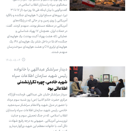
سخنگوی سپاه پاسداران انقلاب اسلامی در
گفت‌وگویی با بیان اینکه طی ۱۵ روز نبرد (از ۱۷ تا ۳۱
تیر)، نیروهای مسلح ایران ۱۱ هواپیمای جنگنده و بالگرد
آمریکایی را روی زمین و در حالی که در پایگاه‌های
آمریکایی در منطقه مستقر بودند، منهدم کردند، گفت:
در حملات ایران، همچنان ۱۷ پهپاد شناسایی و
عملیاتی (که هشت پهپاد آکبند بودند)، یک هواپیمای
جنگنده اف ۱۵ در داخل شلتر، یک هواپیمای P۸، یک
هواپیمای ترابریC۱۷ و هشت هواپیمای سوخت‌رسان
منهدم شدند.
۱۴۰۵.۰۵.۰۴
دیدار سرلشکر عبداللهی با خانواده
رئیس شهید سازمان اطلاعات سپاه
شهید خادمی، چهره تکرارنشدنی
اطلاعاتی بود
سردار سرلشکر خلبان علی عبداللهی، فرمانده قرارگاه
مرکزی حضرت خاتم الانبیا (ص) روز شنبه سوم مرداد
با حضور در منزل شهید والامقام سرلشکر سیدمجید
خادمی، رئیس شهید سازمان اطلاعات سپاه پاسداران
انقلاب اسلامی، که در جنگ تحمیلی سوم و جنایت
تروریستی آمریکایی ـ صهیونی به درجه رفیع شهادت
نائل آمد، با خانواده معظم این شهید بزرگوار دیدار و