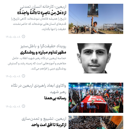
اربعین؛ کارخانه انسان تمدنی
از «هَلْ مِنْ ناصِرٍ» تا «اُمَّةً واحِدَةً»
تاریخ را همیشه فاتحان ننوشته‌اند؛ گاهی تاریخ را
قدم‌های انسان‌هایی نوشته‌اند که حاضر نشدند
حقیقت را تنها بگذارند.
۱۴۰۵.۰۵.۰۸
رویداد حقیقت‌گرا و باطل‌ستیز
مظهر تداوم مبارزه و روشنگری
حماسه اربعین در نگاه رهبر شهید انقلاب، حامل
مفاهیم و آموزه‌هایی است که زمینه رشد و گسترش
روشنگری دینی را فراهم می‌کند.
۱۴۰۵.۰۵.۰۸
واکاوی ابعاد راهبردی اربعین در نگاه
رهبر شهید
رسانه بی‌همتا
۱۴۰۵.۰۵.۰۸
اربعین، تشییع و تمدن‌سازی
از کربلا تا افق امت واحد