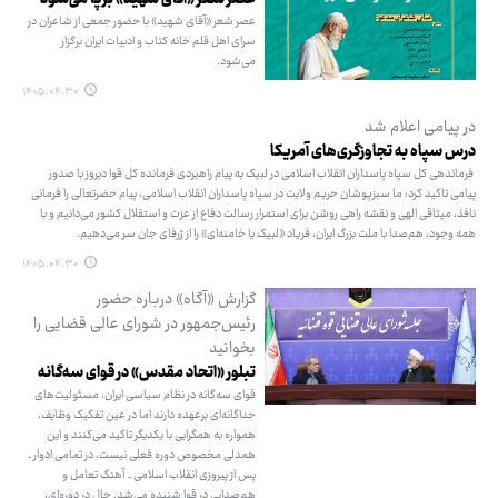
عصر شعر «آقای شهید» برپا می‌شود
عصر شعر «آقای شهید» با حضور جمعی از شاعران در
سرای اهل قلم خانه کتاب و ادبیات ایران برگزار
می‌شود.
۱۴۰۵.۰۴.۳۰
در پیامی اعلام شد
درس سپاه به تجاوزگری‌های آمریکا
فرماندهی کل سپاه پاسداران انقلاب اسلامی در لبیک به پیام راهبردی فرمانده کل قوا دیروز با صدور
پیامی تاکید کرد: ما سبزپوشان حریم ولایت در سپاه پاسداران انقلاب اسلامی، پیام حضرتعالی را فرمانی
نافذ، میثاقی الهی و نقشه راهی روشن برای استمرار رسالت دفاع از عزت و استقلال کشور می‌دانیم و با
همه وجود، هم‌صدا با ملت بزرگ ایران، فریاد «لبیک یا خامنه‌ای» را از ژرفای جان سر می‌دهیم.
۱۴۰۵.۰۴.۳۰
گزارش «آگاه» درباره حضور
رئیس‌جمهور در شورای عالی قضایی را
بخوانید
تبلور «اتحاد مقدس» در قوای سه‌گانه
قوای سه‌گانه در نظام سیاسی ایران، مسئولیت‌های
جداگانه‌ای برعهده دارند اما در عین تفکیک وظایف،
همواره به همگرایی با یکدیگر تاکید می‌کنند و این
همدلی مخصوص دوره فعلی نیست، در تمامی ادوار ـ
پس از پیروزی انقلاب اسلامی ـ آهنگ تعامل و
هم‌صدایی در قوا شنیده می‌شد. حال در دوره‌ای،