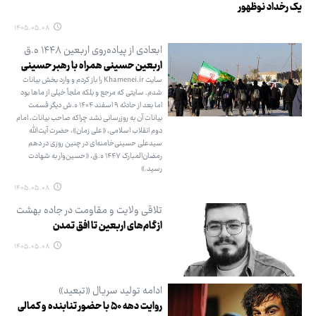
یک رخداد نوظهور
۱۴۰۵.۰۵.۰۸
ابعادی از پیاده‌روی اربعین ۱۴۴۸ ه.ق
اربعین حسینی همراه با رهبر حسینی
سایت Khamenei.ir را باز کردم و وارد بخش بیانات
شدم. سایتی که مرجع و بلکه ملجأ خیلی از ماها بود
اما بعد از حادثه ۹ اسفند ۱۴۰۴ ه.ش دیگر قسمت
بیانات آن به روزرسانی نشد چراکه صاحب بیانات، امام
دوم انقلاب اسلامی، «علی زمان»، حضرت آیت‌الله
سیدعلی حسینی‌خامنه‌ای در چنین روزی در دهم
رمضان‌المبارک ۱۴۴۷ ه.ق، «حسین‌وار به شهادت
رسید.»
۱۴۰۵.۰۵.۰۸
تلاقی ولایت و مقاومت در جاده بهشت
از گام‌های اربعین تا افق تمدن
۱۴۰۵.۰۵.۰۸
ادامه تولید سریال «تبعید»
روایت دهه ۵۰ با حضور تنابنده و کمالی