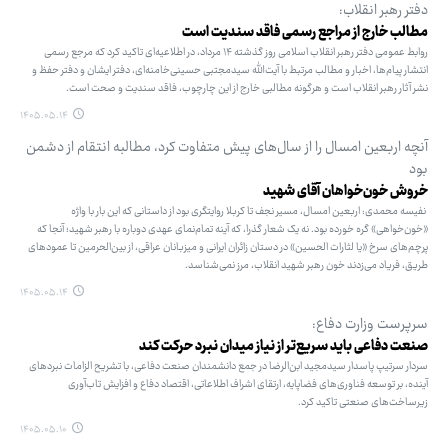
دفتر رهبر انقلاب:
مطالب خارج از مراجع رسمی فاقد سندیت است
روابط عمومی دفتر رهبر انقلاب اسلامی روز گذشته ۱۴ مرداد، در اطلاعیه‌ای تاکید کرد که مرجع رسمی
انتشار پیام‌ها، اخبار و مطالب مرتبط با آیت‌الله سیدمجتبی حسینی‌خامنه‌ای، دفتر ایشان و دفتر حفظ و
نشر آثار رهبر انقلاب است و هرگونه مطالبی خارج از این چارچوب، فاقد سندیت و صحت است.
۱۴۰۵.۰۵.۱۴
آنچه اربعین امسال را از سال‌های پیش متفاوت ‌کرد، مطالبه انتقام از دشمن
بود
خروش خون‌خواهان آقای شهید
نفیسه محمدی: اربعین امسال، مسیر نجف تا کربلا روایتگری بود از داستانی که این بار با واژه
«خون‌خواهی» گره خورده بود. نه یک شعار گذرا، که آینه تمام‌نمای عهدی دوباره با رهبر شهید؛ آنجا که
پرچم‌های سرخ «یا لثارات الحسین» در دستان زائران ایرانی و میزبانان عراقی، از بین‌الحرمین تا عمودهای
طریق، فریاد می‌زدند خون رهبر شهید انقلاب، مرز نمی‌شناسد.
۱۴۰۵.۰۵.۱۴
سرپرست وزارت دفاع:
صنعت دفاعی باید سریع‌تر از نیاز میدان نبرد حرکت کند
سردار سرتیپ پاسدار سیدمجید ابن‌الرضا در جمع دانشمندان صنعت دفاعی، با تشریح الزامات نبردهای
آینده، بر توسعه فناوری‌های فضاپایه، ارتقای اشراف اطلاعاتی، اقتصاد دفاع و افزایش تاب‌آوری
زیرساخت‌های صنعتی تاکید کرد.
۱۴۰۵.۰۵.۱۰