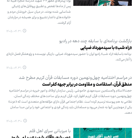
بود؛ پیکرهای مطهر ۳۴ شهید مدرسه شجره ‌طیبه که
پس از ماه‌ها تفحص و تطبیق پروفایل‌های ژنتیکی
شناسایی شده بودند، در میان سیل خروشان مردم و
خانواده‌های داغدار تشییع و برای همیشه در مزارشان
آرام گرفتند.
۱۴۰۵.۰۴.۳۱
بازگشت برنامه‌ای با سابقه چند دهه در رادیو
«راه شب» با سیدمهرداد ضیایی
برنامه باسابقه «راه شب» رادیو ایران با حضور سیدمهرداد ضیایی، بازیگر، نویسنده و پژوهشگر فصل تازه‌ای
را آغاز می‌کند.
۱۴۰۵.۰۴.۳۱
در مراسم اختتامیه چهل‌ونهمین دوره مسابقات قرآن کریم مطرح شد
منطق قرآن، استقامت و مقاومت در برابر جبهه کفر است
حجت‌الاسلام والمسلمین سیدمهدی خاموشی، رئیس سازمان اوقاف و امور خیریه در مراسم اختتامیه
چهل‌ونهمین دوره مسابقات قرآن کریم اظهار کرد: قرآن کریم برای ساحت‌های مختلف زندگی انسان،
نظامی به‌ هم‌ پیوسته ترسیم کرده است. نظام اجتماعی قرآن دارای مؤلفه‌های متعددی است که «عزت»
یکی از مهم‌ترین آنها به شمار می‌رود و مسلمانان باید زندگی فردی و اجتماعی خود را بر این مبنا سامان
دهند.
۱۴۰۵.۰۴.۳۰
با میزبانی سرای اهل قلم