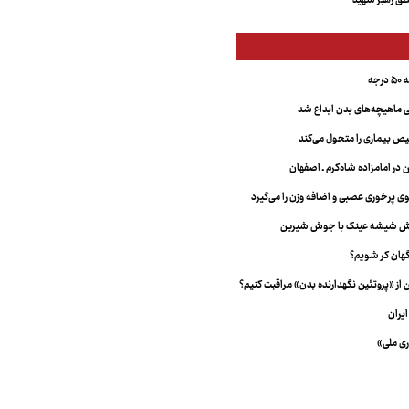
ق رهبر شهید
جه
ماهیچه‌های بدن ابداع شد
 بیماری را متحول می‌کند
 در امامزاده شاه‌کرم ـ اصفهان
خش شیشه عینک با جوش شیرین
هان کر شویم؟
از «پروتئین نگهدارنده بدن» مراقبت کنیم؟
یران
ری ملی»