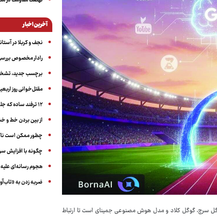
نهضت مقاومت در منط
آخرین اخبار
نجف و کربلا در آستانه ۵۰ در
رادار مخصوص بررسی 
برچسب جدید، تشخیص
مقتل‌خوانی روز اربعین
۱۲ ترفند ساده که جلوی پرخوری عصبی و اضافه ‌وزن را می‌گیرد
از بین بردن خط و 
چطور ممکن است ناگ
چگونه با افزایش سن 
هجوم رسانه‌ای علیه ا
ضربه زدن به «تاب‌آو
 گوگل سرچ، گوگل کلاد و مدل هوش مصنوعی جمینای است تا ارتباط