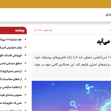
ه ای
کد مطلب:
۱۷٬۰۶۶
پربازدید
جلد شماره ۶۰۷ روزنامه آگاه
پایان هـژمـونی آمریـک
فروپاشی افسانه خلع
شرکت گوگل به‌عنوان یکی از شرکای بنیان‌گذار بازی‌های المپیک و پارالمپیک ۲۰۲۸ لس‌آنجلس معرفی شد تا با ارائه فناوری‌های پیشرفته خود،
منطق دیدبانی تمدن 
و تیم‌های اجرایی فراهم کند. این همکاری، گامی مهم در جهت
از «صبر استراتژیک» 
از خطای محاسبات آمری
از «نظم» سایکس-پیک
هجوم رسانه‌ای علیه ا
شبی که خاورمیانه 