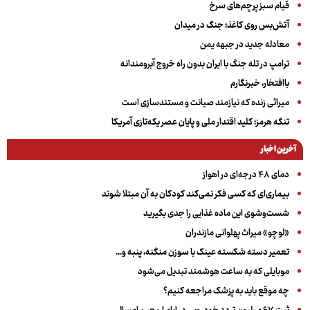
قیام سبز پرچم‌های سرخ
آتش‌بس روی کاغذ؛ جنگ در میدان
معادله جدید در جبهه یمن
ترامپ در تله جنگ با ایران بدون راه خروج آبرومندانه
باافتخار، خبرنگارم
میراثی زنده که نیازمند صیانت و مستندسازی است
تنگه هرمز؛ کلید اقتدار ملی و پایان عصر یکه‌تازی آمریکا
آخرین اخبار
دمای ۴۸ درجه‌ای در اهواز
بیماری‌ای که کسی فکر نمی‌کند کودکان به آن مبتلا شوند
شست‌وشوی این ماده غذایی را جدی بگیرید
«لوچو» میراث پهلوانی مازندران
تعمیر دسته شکسته عینک با سوزن منگنه، پنبه و...
موبایلی که به ساعت هوشمند تبدیل می‌شود
چه موقع باید به پزشک مراجعه کنیم؟