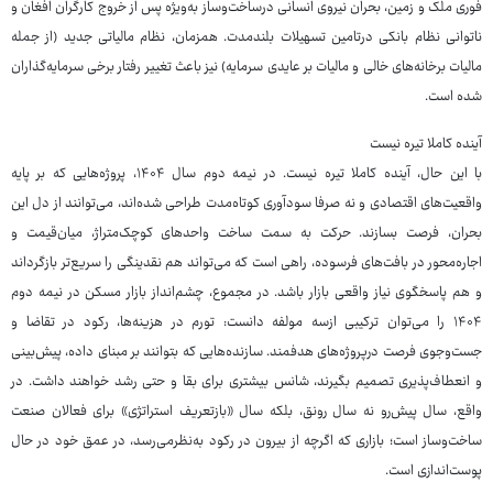
فوری ملک و زمین، بحران نیروی انسانی درساخت‌وساز به‌ویژه پس از خروج کارگران افغان و
ناتوانی نظام بانکی درتامین تسهیلات بلندمدت. همزمان، نظام مالیاتی جدید (از جمله
مالیات برخانه‌های خالی و مالیات بر عایدی سرمایه) نیز باعث تغییر رفتار برخی سرمایه‌گذاران
شده است.
آینده کاملا تیره نیست
با این حال، آینده کاملا تیره نیست. در نیمه دوم سال ۱۴۰۴، پروژه‌هایی که بر پایه
واقعیت‌های اقتصادی و نه صرفا سودآوری کوتاه‌مدت طراحی شده‌اند، می‌توانند از دل این
بحران، فرصت بسازند. حرکت به سمت ساخت واحدهای کوچک‌متراژ، میان‌قیمت و
اجاره‌محور در بافت‌های فرسوده، راهی است که می‌تواند هم نقدینگی را سریع‌تر بازگرداند
و هم پاسخگوی نیاز واقعی بازار باشد. در مجموع، چشم‌انداز بازار مسکن در نیمه دوم
۱۴۰۴ را می‌توان ترکیبی ازسه مولفه دانست: تورم در هزینه‌ها، رکود در تقاضا و
جست‌وجوی فرصت درپروژه‌های هدفمند. سازنده‌هایی که بتوانند بر مبنای داده، پیش‌بینی
و انعطاف‌پذیری تصمیم بگیرند، شانس بیشتری برای بقا و حتی رشد خواهند داشت. در
واقع، سال پیش‌رو نه سال رونق، بلکه سال «بازتعریف استراتژی» برای فعالان صنعت
ساخت‌وساز است؛ بازاری که اگرچه از بیرون در رکود به‌نظرمی‌رسد، در عمق خود در حال
پوست‌اندازی است.