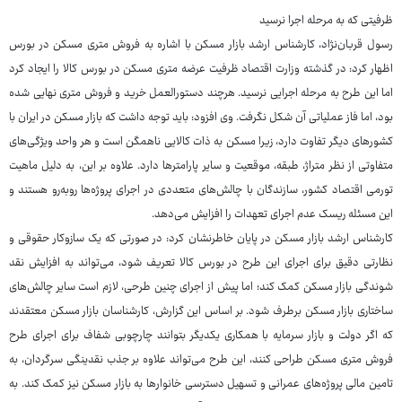
ظرفیتی که به مرحله اجرا نرسید
رسول قربان‌نژاد، کارشناس ارشد بازار مسکن با اشاره به فروش متری مسکن در بورس
اظهار کرد: در گذشته وزارت اقتصاد ظرفیت عرضه متری مسکن در بورس کالا را ایجاد کرد
اما این طرح به مرحله اجرایی نرسید. هرچند دستورالعمل خرید و فروش متری نهایی شده
بود، اما فاز عملیاتی آن شکل نگرفت. وی افزود: باید توجه داشت که بازار مسکن در ایران با
کشورهای دیگر تفاوت دارد، زیرا مسکن به ذات کالایی ناهمگن است و هر واحد ویژگی‌های
متفاوتی از نظر متراژ، طبقه، موقعیت و سایر پارامترها دارد. علاوه بر این، به دلیل ماهیت
تورمی اقتصاد کشور، سازندگان با چالش‌های متعددی در اجرای پروژه‌ها روبه‌رو هستند و
این مسئله ریسک عدم اجرای تعهدات را افزایش می‌دهد.
کارشناس ارشد بازار مسکن در پایان خاطرنشان کرد: در صورتی که یک سازوکار حقوقی و
نظارتی دقیق برای اجرای این طرح در بورس کالا تعریف شود، می‌تواند به افزایش نقد
شوندگی بازار مسکن کمک کند؛ اما پیش از اجرای چنین طرحی، لازم است سایر چالش‌های
ساختاری بازار مسکن برطرف شود. بر اساس این گزارش، کارشناسان بازار مسکن معتقدند
که اگر دولت و بازار سرمایه با همکاری یکدیگر بتوانند چارچوبی شفاف برای اجرای طرح
فروش متری مسکن طراحی کنند، این طرح می‌تواند علاوه بر جذب نقدینگی سرگردان، به
تامین مالی پروژه‌های عمرانی و تسهیل دسترسی خانوارها به بازار مسکن نیز کمک کند. به