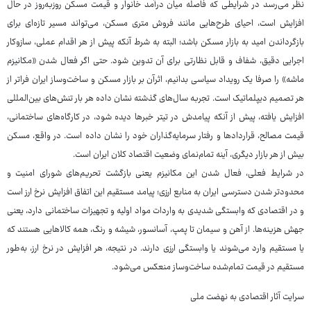
نظر می‌رسد در شرایطی که فاصله میان درآمد خانوار و قیمت مسکن روزبه‌روز در حال
افزایش است، احیای طرح‌هایی مانند فروش متری مسکن، می‌تواند مسیر تازه‌ای برای
بازگرداندن امید به بازار مسکن باشد؛ البته به شرط آنکه پیش از هر اقدام عملی، سازوکار
اجرایی دقیق، شفاف و قابل نظارتی برای آن تدوین شود. حتی اگر فعال شدن «مکانیزم
ماشه» را صرفا یک رویداد سیاسی بدانیم، اثرآن بر بازار مسکن و ساخت‌وساز ایران فراتر از
هر تصمیم دیپلماتیک است. تجربه‌ سال‌های گذشته نشان داده هر بار تنش‌های بین‌المللی
افزایش یافته، پیش از آنکه پیامدش در تیتر خبرها دیده شود، در کارگاه‌های ساختمانی،
قیمت مصالح، قراردادها و رفتار سرمایه‌گذاران خود را نشان داده است. در واقع، مسکن
بیش از هر بازار دیگری، آینه‌ تمام‌نمای وضعیت اقتصاد کلان ایران است.
در شرایط فعلی، فعال شدن این مکانیزم یعنی بازگشت تحریم‌های شورای امنیت و
محدودتر شدن دسترسی ایران به منابع ارزی؛ پیامد مستقیم این اتفاق افزایش نرخ ارز است
و در اقتصادی که وابستگی شدیدی به واردات مواد اولیه و تجهیزات ساختمانی دارد، یعنی
جهش هزینه‌ها. از آهن و سیمان تا پمپ، آسانسور، شیشه و رنگ، همه کالاهایی هستند که
یا مستقیم وارد می‌شوند یا وابستگی ارزی دارند. در نتیجه، هر افزایش در نرخ ارز، به‌طور
مستقیم در قیمت تمام‌شده ساخت‌وساز منعکس می‌شود.
سرایت آثار اقتصادی به نهضت ملی