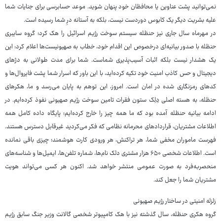
نمی‌توانید پشت عناوین یا محافظان خود پنهان شوید. موعد حسابرسی برای جنایات شما
علیه بشریت دیگر یک کابوس دوردست نیست، بلکه به آستانه‌ درِ شما رسیده است.
در مهرماه سال جاری نیز حنظله سیستم سوخت رژیم اسرائیل را هک کرد؛ گروه سایبری
حنظله با صدور بیانیه‌ای درخصوص این اقدام خود، خطاب به صهیونیست‌ها اعلام کرد: این
یک هشدار نیست بلکه اثبات آسیب‌پذیری شماست. شما برای مدت طولانی به دژهای
دیجیتال و حس کاذب امنیت خود تکیه کرده‌اید، با این باور که اسرار شما پشت فایروال‌ها و
کدهای رمزنگاری شده در امان است. امروز، این توهم به پایان می‌رسد و ما، هکرهای
حنظله، به هسته اصلی دِلِک ستون فقرات تامین سوخت رژیم صهیونی نفوذ کرده‌ایم. در
ادامه بیانیه حنظله آمده بود که ما همه چیز را خارج کرده‌ایم؛ پایگاه داده کامل همه
اطلاعات مشتریان، قراردادهای محرمانه نظامی که فکر می‌کردید غیرقابل دسترس هستند.
فهرست ماموران مخفی شما، هر تراکنش، هر ورودی کارت هوشمند؛ چیزی باقی نمانده
است. اطلاعات شخصی ۶۵۰ هزار مشتری دلک نام‌ها، شماره تلفن‌ها، ایمیل‌ها و شناسه‌های
منحصربه‌فرد به صورت عمومی منتشر خواهد شد. اکنون هر کسی می‌تواند هویت
مشتریان شما را جعل کند.
زلزله امنیتی در ساختار رژیم صهیونی
گروه هکری حنظله، سال گذشته نیز با هک کامپیوتر شخصی گالانت وزیر جنگ سابق رژیم