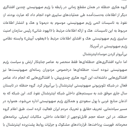
گروه هکری حنظله در همان مقطع زمانی در رابطه با رژیم صهیونیستی چندین افشاگری
دیگر از اطلاعات به‌دست‌آمده طی عملیات‌های سایبری خود انجام داد که عبارت‌ بودند از:
نفوذ به تاسیسات اتمی رژیم صهیونیستی، موسوم به دیمونا و هک و انتشار اطلاعات
مربوط به این تاسیسات. هک و ارائه اطلاعات مرتبط با «ایهود شانی» رئیس سازمان امنیت
سایبری رژیم صهیونیستی. هک و افشای اطلاعات مرتبط با «یعقوب آییش» وابسته نظامی
رژیم صهیونیستی در آمریکا.
بی‌آبروتر کردن موساداینترنشنال
اما دایره افشاگری‌های حنظله‌ای‌ها فقط منحصر به عناصر جنایتکار ارتش و سیاست رژیم
صهیونیستی نبوده است؛ حنظله‌ای‌ها درخصوص مزدوران رسانه‌ای صهیونیست‌ها نیز
افشاگری‌هایی داشته‌اند؛ این گروه هکری چندی‌پیش، با افشاگری‌هایی که انجام داد عناصر
فعال در شبکه تلویزیونی صهیونیستی اینترنشنال را بی‌آبروتر کرد. گروه حنظله در تابستان
سال جاری موفق شد به سیستم‌های داخلی شبکه اینترنشنال نفوذ کند. این شبکه که به
اذعان منابع غربی با پول سعودی و همکاری رژیم صهیونیستی اداره می‌شود، همواره در
مسیر سیاه‌نمایی، تحریف حقایق و تحریک مردم ایران فعالیت کرده است. طبق اعلام گروه
حنظله، در این حمله حجم قابل‌توجهی از اطلاعات داخلی، مکاتبات ایمیلی، برنامه‌های
محرمانه، فهرست پرداخت‌ها، قراردادهای مشکوک و جزئیات روابط پشت‌پرده اینترنشنال با