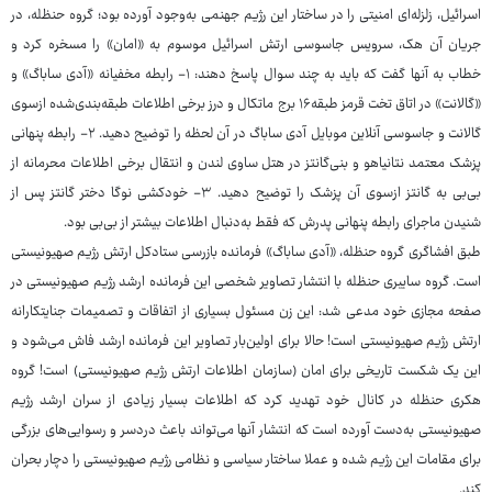
اسرائیل، زلزله‌ای امنیتی را در ساختار این رژیم جهنمی به‌وجود آورده بود؛ گروه حنظله، در
جریان آن هک، سرویس جاسوسی ارتش اسرائیل موسوم به «امان» را مسخره کرد و
خطاب به آنها گفت که باید به چند سوال پاسخ دهند: ۱- رابطه مخفیانه «آدی ساباگ» و
«گالانت» در اتاق تخت قرمز طبقه۱۶ برج ماتکال و درز برخی اطلاعات طبقه‌بندی‌شده ازسوی
گالانت و جاسوسی آنلاین موبایل آدی ساباگ در آن لحظه را توضیح دهید. ۲- رابطه پنهانی
پزشک معتمد نتانیاهو و بنی‌گانتز در هتل ساوی لندن و انتقال برخی اطلاعات محرمانه از
بی‌بی به گانتز ازسوی آن پزشک را توضیح دهید. ۳- خودکشی نوگا دختر گانتز پس از
شنیدن ماجرای رابطه پنهانی پدرش که فقط به‌دنبال اطلاعات بیشتر از بی‌بی بود.
طبق افشاگری گروه حنظله، «آدی ساباگ» فرمانده بازرسی ستادکل ارتش رژیم صهیونیستی
است. گروه سایبری حنظله با انتشار تصاویر شخصی این فرمانده ارشد رژیم صهیونیستی در
صفحه مجازی خود مدعی شد: این زن مسئول بسیاری از اتفاقات و تصمیمات جنایتکارانه
ارتش رژیم صهیونیستی است! حالا برای اولین‌بار تصاویر این فرمانده ارشد فاش می‌شود و
این یک شکست تاریخی برای امان (سازمان اطلاعات ارتش رژیم صهیونیستی) است! گروه
هکری حنظله در کانال خود تهدید کرد که اطلاعات بسیار زیادی از سران ارشد رژیم
صهیونیستی به‌دست آورده است که انتشار آنها می‌تواند باعث دردسر و رسوایی‌های بزرگی
برای مقامات این رژیم شده و عملا ساختار سیاسی و نظامی رژیم صهیونیستی را دچار بحران
کند.