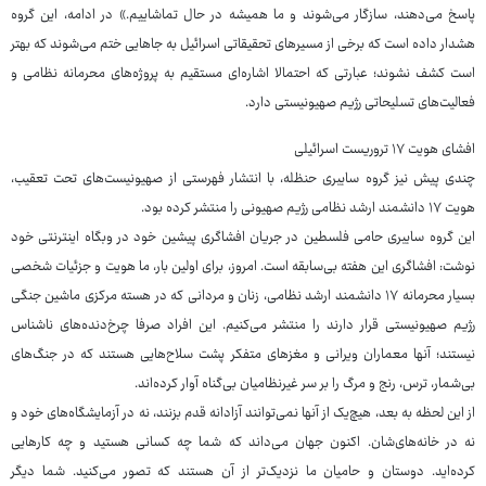
پاسخ می‌دهند، سازگار می‌شوند و ما همیشه در حال تماشاییم.» در ادامه، این گروه
هشدار داده است که برخی از مسیرهای تحقیقاتی اسرائیل به جاهایی ختم می‌شوند که بهتر
است کشف نشوند؛ عبارتی که احتمالا اشاره‌ای مستقیم به پروژه‌های محرمانه نظامی و
فعالیت‌های تسلیحاتی رژیم صهیونیستی دارد.
افشای هویت ۱۷ تروریست اسرائیلی
چندی پیش نیز گروه سایبری حنظله، با انتشار فهرستی از صهیونیست‌های تحت تعقیب،
هویت ۱۷ دانشمند ارشد نظامی رژیم صهیونی را منتشر کرده بود.
این گروه سایبری حامی فلسطین در جریان افشاگری پیشین خود در وبگاه اینترنتی خود
نوشت: افشاگری این هفته بی‌سابقه است. امروز، برای اولین بار، ما هویت و جزئیات شخصی
بسیار محرمانه ۱۷ دانشمند ارشد نظامی، زنان و مردانی که در هسته‌ مرکزی ماشین جنگی
رژیم صهیونیستی قرار دارند را منتشر می‌کنیم. این افراد صرفا چرخ‌دنده‌های ناشناس
نیستند؛ آنها معماران ویرانی و مغزهای متفکر پشت سلاح‌هایی هستند که در جنگ‌های
بی‌شمار، ترس، رنج و مرگ را بر سر غیرنظامیان بی‌گناه آوار کرده‌اند.
از این لحظه به بعد، هیچ‌یک از آنها نمی‌توانند آزادانه قدم بزنند، نه در آزمایشگاه‌های خود و
نه در خانه‌های‌شان. اکنون جهان می‌داند که شما چه کسانی هستید و چه کارهایی
کرده‌اید. دوستان و حامیان ما نزدیک‌تر از آن هستند که تصور می‌کنید. شما دیگر