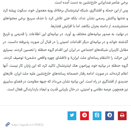
برخی عناصر ضدایرانی خارج‌نشین به دست آمده است.
پس از این حمله و افشاگری، شبکه اینترنشنال برخلاف رویه معمول خود، سکوت پیشه کرد
و نه‌تنها واکنش رسمی نشان نداد، بلکه حتی تلاش کرد با حذف سریع برخی محتواهای
منتشرشده، از دامنه بحران بکاهد. اما با افزایش فشارها،
در نهایت به صدور بیانیه‌های مختلف رو آورد. در بیانیه‌ای این اطلاعات را قدیمی و تاریخ
گذشته خواند و در بیانیه‌ای دیگر اقدامات امنیتی را در قبال آن صورت پذیرفته دانست. در
مقابل کاربران شبکه‌های اجتماعی در ایران این اقدام گروه حنظله را تحسین کردند. بسیاری
این حرکت را «انتقام رسانه‌ای ملت ایران» و «افشای چهره واقعی دشمن» توصیف کردند.
گروه حنظله در بیانیه خود پیرامون هک اینترنشنال تاکید کرد که این پایان کار نیست. آنها
اعلام کرده‌اند در صورت ادامه رفتار خصمانه رسانه‌های خارج‌نشین علیه ملت ایران، فازهای
جدیدی از افشاگری در راه است. این بیانیه نشان می‌داد که جبهه مقاومت در فضای سایبری
نیز همچون عرصه نظامی و امنیتی، در حال بازیابی قدرت و ایجاد بازدارندگی فعال است.