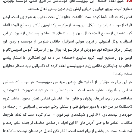
آگاه
: طبق اعلام حنظله، این تروریست‌های کودک‌کش در انرژی اتمی، موسسه وایزمن،
صنایع البیت، نیروی هوایی و دریایی ارتش رژیم صهیونیستی فعال هستند.
آنطور که حنظله افشا کرده است اطلاعات جنایتکاران تحت تعقیب به شرح زیر است: اوفیر
آلوف از موسسه وایزمن؛ مایکل موریوسف از مرکز سورک؛ اویهی آیاش از صنایع البیت؛ الداد
گوستینسکی از صنایع البیت؛ هیلل مرن از سامانه‌های التا؛ جاشوا ویسفیش از نیروی دریایی
اسرائیل؛ یوئل آهارونی از نیروی هوایی اسرائیل؛ جاناتان شلومی از موسسه وایزمن؛ اور
زینگر از مرکز سورک؛ نویا هوورش از مرکز سورک؛ یوال لیون از شرکت آموس اسپیس‌کام و
اوفیر نوو از صنایع البیت. گروه سایبری «حنظله» در ادامه این افشاگری، با انتشار پیامی
خطاب به جنایتکاران نظامی رژیم صهیونیستی اعلام کرده که «اسرائیل باید منتظر مجازاتی
سخت باشد.»
در این پیام به جزئیاتی از فعالیت‌های چندین مهندس صهیونیست در موسسات حساس
نظامی و فناورانه اشاره شده است. مجموعه‌هایی که در تولید تجهیزات الکترونیکی،
سامانه‌های راداری، لیزرهای پرتوان و فناوری‌های ارتباطی نظامی نقش محوری دارند. گروه
«حنظله» در متن خود با مرور سوابق فنی و شغلی برخی مهندسان اسرائیلی - از جمله در
حوزه‌های نیمه‌هادی، RF، لیزر و شبکه‌های فیبر نوری - اعلام کرده است که تمام طرح‌ها،
مکاتبات، تماس‌ها و حتی آدرس‌های IP این افراد در مناطق مختلف از جمله نتانیا رصد و
ثبت شده است. در بخشی از پیام آمده است: «فکر نکن کنترل در دستان توست؛ سامانه‌ها