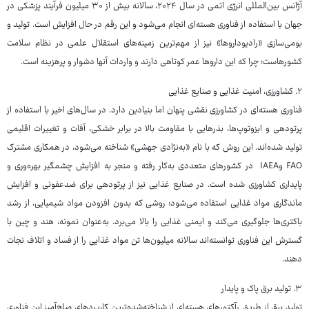
آژانس بین‌المللی انرژی اتمی در سال ۲۰۲۴، سالانه بیش از ۳۰ میلیون فرآیند پزشکی در
جهان با استفاده از فناوری هسته‌ای انجام می‌شود و این رقم در حال افزایش است. تولید و
بومی‌سازی «رادیوداروها» نیز از مهم‌ترین زمینه‌های استقلال علمی در نظام سلامت
کشورهاست؛ چرا که این داروها عمر کوتاهی دارند و واردات آنها دشوار و پرهزینه است.
۲. کشاورزی، امنیت غذایی و صنایع غذایی
فناوری هسته‌ای در کشاورزی نقشی پنهان اما بنیادین دارد. در سال‌های اخیر با استفاده از
پرتودهی و ایزوتوپ‌ها، بذرهایی با مقاومت بالا در برابر خشکی، آفات و تغییرات اقلیمی
تولید شده‌اند. این روش که با نام «به‌نژادی جهشی» شناخته می‌شود، در همکاری مشترک
FAO وIAEA در کشورهای متعددی به‌کار رفته و منجر به افزایش چشمگیر بهره‌وری و
پایداری کشاورزی شده است. در صنایع غذایی نیز از پرتودهی برای ضدعفونی و افزایش
ماندگاری مواد غذایی استفاده می‌شود؛ روشی که بدون افزودن مواد شیمیایی، از رشد
باکتری‌ها جلوگیری می‌کند و ایمنی غذایی را بالا می‌برد. به‌عنوان نمونه، هند و چین با
گسترش این فناوری توانسته‌اند سالانه میلیون‌ها تن مواد غذایی را از فساد و اتلاف نجات
دهند.
۳. تولید برق پاک و پایدار
تولید برق از طریق رآکتورهای هسته‌ای از شناخته‌شده‌ترین کاربردهای صلح‌آمیز این فناوری