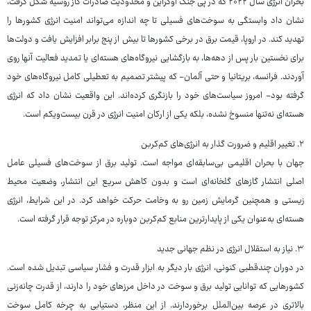
بحران انرژی سال ۲۰۲۲ که در پی جنگ اوکراین و محدودیت صادرات گاز روسیه شکل گرفت،
نشان داد وابستگی به سوخت‌های فسیلی تا چه اندازه می‌تواند امنیت انرژی کشورها را
تهدید کند. در اروپا، قیمت برق در برخی کشورها تا بیش از پنج برابر افزایش یافت و دولت‌ها
برای نخستین بار پس از دهه‌ها، به بازگشایی نیروگاه‌های هسته‌ای یا تمدید فعالیت آنها روی
آوردند. فرانسه، بریتانیا و حتی آلمان- که پیشتر تصمیم به تعطیلی کامل نیروگاه‌های خود
گرفته بود- امروز سیاست‌های خود را بازنگری کرده‌اند. این واقعیت نشان داد که انرژی
هسته‌ای نه‌تنها منسوخ نشده، بلکه یکی از ارکان امنیت انرژی در قرن بیست‌ویکم است.
۲. تغییر اقلیم و ضرورت گذار به انرژی‌های کم‌کربن
جهان با بحران اقلیمی بی‌سابقه‌ای مواجه است. تولید برق از سوخت‌های فسیلی عامل
اصلی انتشار گازهای گلخانه‌ای است و بدون کاهش سریع این انتشار، وضعیت محیط
زیستی و همچنین گرمایش زمین رو به وخامت حرکت خواهد کرد. در این شرایط، انرژی
هسته‌ای به‌عنوان یکی از پایدارترین منابع کم‌کربن دوباره در مرکز توجه قرار گرفته است.
۳. نیاز به استقلال انرژی در نظم جهانی جدید
در دوران چندقطبی کنونی، انرژی بار دیگر به ابزار قدرت و فشار سیاسی تبدیل شده است.
کشورهایی که توانایی تولید برق و سوخت در داخل مرزهای خود را دارند، از قدرت چانه‌زنی
بالاتری در عرصه بین‌الملل برخوردارند. از این منظر، دستیابی به چرخه‌ کامل سوخت