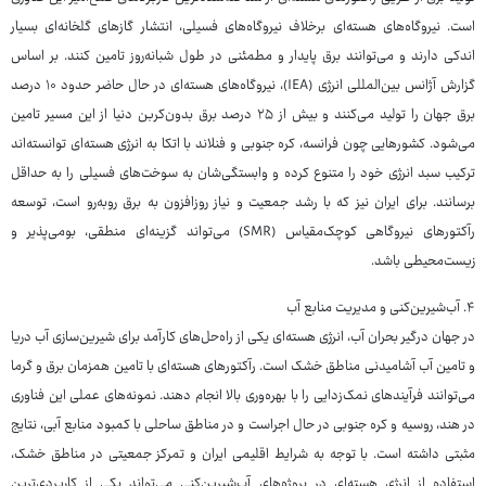
است. نیروگاه‌های هسته‌ای برخلاف نیروگاه‌های فسیلی، انتشار گازهای گلخانه‌ای بسیار
اندکی دارند و می‌توانند برق پایدار و مطمئنی در طول شبانه‌روز تامین کنند. بر اساس
گزارش آژانس بین‌المللی انرژی (IEA)، نیروگاه‌های هسته‌ای در حال حاضر حدود ۱۰ درصد
برق جهان را تولید می‌کنند و بیش از ۲۵ درصد برق بدون‌کربن دنیا از این مسیر تامین
می‌شود. کشورهایی چون فرانسه، کره جنوبی و فنلاند با اتکا به انرژی هسته‌ای توانسته‌اند
ترکیب سبد انرژی خود را متنوع کرده و وابستگی‌شان به سوخت‌های فسیلی را به حداقل
برسانند. برای ایران نیز که با رشد جمعیت و نیاز روزافزون به برق روبه‌رو است، توسعه
رآکتورهای نیروگاهی کوچک‌مقیاس (SMR) می‌تواند گزینه‌ای منطقی، بومی‌پذیر و
زیست‌محیطی باشد.
۴. آب‌شیرین‌کنی و مدیریت منابع آب
در جهان درگیر بحران آب، انرژی هسته‌ای یکی از راه‌حل‌های کارآمد برای شیرین‌سازی آب دریا
و تامین آب آشامیدنی مناطق خشک است. رآکتورهای هسته‌ای با تامین همزمان برق و گرما
می‌توانند فرآیندهای نمک‌زدایی را با بهره‌وری بالا انجام دهند. نمونه‌های عملی این فناوری
در هند، روسیه و کره جنوبی در حال اجراست و در مناطق ساحلی با کمبود منابع آبی، نتایج
مثبتی داشته است. با توجه به شرایط اقلیمی ایران و تمرکز جمعیتی در مناطق خشک،
استفاده از انرژی هسته‌ای در پروژه‌های آب‌شیرین‌کنی می‌تواند یکی از کاربردی‌ترین