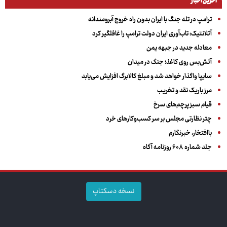
آخرین اخبار
ترامپ در تله جنگ با ایران بدون راه خروج آبرومندانه
آتلانتیک: تاب‌آوری ایران دولت ترامپ را غافلگیر کرد
معادله جدید در جبهه یمن
آتش‌بس روی کاغذ؛ جنگ در میدان
سایپا واگذار خواهد شد و مبلغ کالابرگ افزایش می‌یابد
مرز باریک نقد و تخریب
قیام سبز پرچم‌های سرخ
چتر نظارتی مجلس بر سر کسب‌وکارهای خرد
باافتخار، خبرنگارم
جلد شماره ۶۰۸ روزنامه آگاه
نسخه دسکتاپ