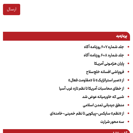
ارسال
پربازدید
جلد شماره ۶۰۷ روزنامه آگاه
جلد شماره ۶۰۸ روزنامه آگاه
پایان هـژمـونی آمریـکا
فروپاشی افسانه خلع‌سلاح
از «صبر استراتژیک» تا «مقاومت فعال»
از خطای محاسبات آمریکا تا نظم تازه غرب آسیا
شبی که خاورمیانه عوض شد
منطق دیدبانی تمدن اسلامی
از «نظم» سایکس-پیکویی تا نظم خمینی-خامنه‌ای
سه‌ محور شرارت