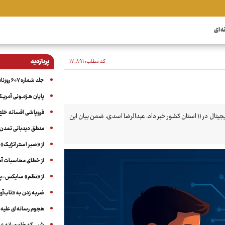
ه ای
کد مطلب:
۱۷٬۸۹۱
پربازدید
جلد شماره ۶۰۷ روزنامه آگاه
پایان هـژمـونی آمریـک
فروپاشی افسانه خلع
معاون پیشگیری از آسیب‌های اجتماعی در سازمان بهزیستی از اجرای طرح تربیت دیجیتال در ۱۱ استان کشور خبر داد. عبدالرضا اسدی، ضمن بیان این
منطق دیدبانی تمدن 
از «صبر استراتژیک» 
از خطای محاسبات آمری
از «نظم» سایکس-پیک
ضربه زدن به «تاب‌آو
هجوم رسانه‌ای علیه ا