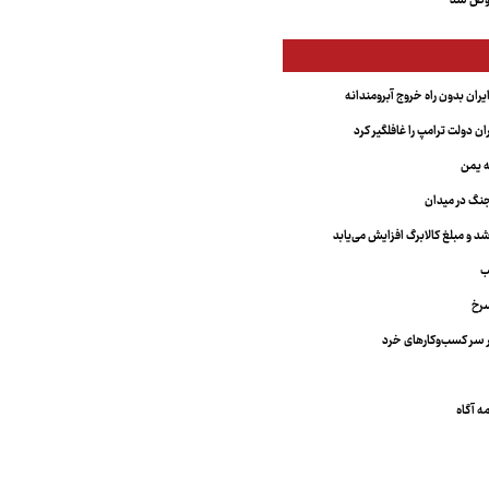
عوض شد
یران بدون راه خروج آبرومندانه
ران دولت ترامپ را غافلگیر کرد
ه یمن
نگ در میدان
د و مبلغ کالابرگ افزایش می‌یابد
ب
سرخ
 سر کسب‌وکارهای خرد