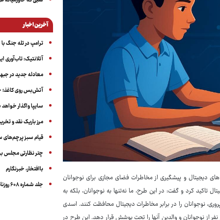
شبی که خاورمیانه 
آخرین اخبار
ترامپ در تله جنگ با ا
آتلانتیک: تاب‌آوری ای
معادله جدید در جبه
آتش‌بس روی کاغذ؛ ج
سایپا واگذار خواهد ش
مرز باریک نقد و تخری
قیام سبز پرچم‌های 
چتر نظارتی مجلس بر
باافتخار، خبرنگارم
ت‌های دیجیتال و پیشگیری از مخاطرات فضای مجازی برای نوجوانان
جلد شماره ۶۰۸ روزنامه آگاه
 تاکید کرد و گفت: در این طرح، ما نه‌تنها به نوجوانان، بلکه به
دپروری، نوجوانان را در برابر مخاطرات دیجیتال محافظت کنند. اسدی
ر است هشت هزار نفر از نوجوانان و والدین آنها را تحت پوشش قرار دهد. این طرح در