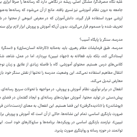
غلبه نگاه مصرف‌گرا: مشکل اصلی، ریشه در نگاهی دارد که رسانه‌ها را صرفا ابزاری
جامعه به درون نظام آموزشی نیز تسری یافته، مانع از آن می‌شود که رسانه‌ها به‌عنو
ارزشی مورد استفاده قرار گیرند. دانش‌آموزان که در معرض انبوهی از محتوا در ش
تحریف شده یا مسموم قرار می‌گیرند، بدون آن‌که آموزش و پرورش ابزار لازم برای سنج
مدرسه، سنگر یا پایگاه آسیب؟
مدرسه، طبق فرمایشات مقام رهبری، باید به‌مثابه «کارخانه انسان‌سازی» و «سنگر» با
ایستادگی کند، بلکه باید فعالانه به «جهاد تبیین» بپردازد. اما در عمل، شاهد
کلاس‌های درس هستیم. محتوای آموزشی، گاه با فاصله زیادی از علایق و زبان نوجو
انتقال مفاهیم استفاده نمی‌کند. این وضعیت، مدرسه را نه‌تنها از نقش سنگر خود باز م
معارض تبدیل می‌کند.
انفعال در برابر نوآوری: نظام آموزش و پرورش، در مواجهه با تحولات سریع رسانه‌ای
پیش‌دستی در تولید محتوا، آموزش مهارت‌های رسانه‌ای و ایجاد گفتمان در فضای م
«پوشاندن» یا «نادیده‌گرفتن» این فضا هستیم. این انفعال، به معنای ازدست‌دادن ف
ضرورت بازنگری اساسی: تمام این نشانه‌ها، حاکی از آن است که آموزش و پرورش برا
تبیین»، نیازمند بازنگری اساسی در رویکردها، برنامه‌ها و سازوکارهای خود است. ا
توانمند در حوزه رسانه و روایتگری صورت پذیرد.