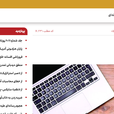
ه ای
کد مطلب:
۱۶٬۲۳۱
پربازدید
جلد شماره ۶۰۷ روزنامه آگاه
پایان هـژمـونی آمریـک
فروپاشی افسانه خلع
منطق دیدبانی تمدن 
از «صبر استراتژیک» 
از خطای محاسبات آمری
از «نظم» سایکس-پیک
ضربه زدن به «تاب‌آو
هجوم رسانه‌ای علیه ا