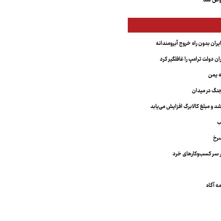
عوض شد
یران بدون راه خروج آبرومندانه
ران دولت ترامپ را غافلگیر کرد
ه یمن
نگ در میدان
د و مبلغ کالابرگ افزایش می‌یابد
ب
سرخ
 سر کسب‌وکارهای خرد