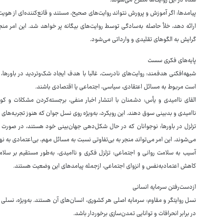
شده در این روایت‌ها مطرح می‌شوند.
پیامدها: اگر آموزش و پرورش نتواند روایت‌های صحیح، مستند و قانع‌کننده‌ای از هویت ا
ارائه دهد، خلأ حاصله به‌سادگی توسط روایت‌های بیگانه پر خواهد شد. این امر من
گرایش به الگوهای تقلیدی و وارداتی می‌شود.
پایه‌های فکری سست
شبهه‌افکنی هدفمند: روایت‌های نادرست، غالبا با هدف ایجاد شک‌وتردید در باورها،
است مربوط به مسائل اعتقادی، سیاسی، اجتماعی یا اقتصادی باشند.
القای ناامیدی و یأس: دشمنان با انتشار اخبار منفی، برجسته‌کردن مشکلات و 
ناامیدی و بدبینی سوق دهند. این رویکرد، به‌ویژه روی نسل جوان که هنوز تجربه‌های کاف
تزلزل در باورها: نوجوانان که در حال شکل‌دهی جهان‌بینی خود هستند، در صورت مو
می‌شوند. این امر می‌تواند منجر به بی‌تفاوتی نسبت به مسائل مهم، بی‌اعتمادی به 
آسیب به سلامت روانی و اجتماعی: تزلزل فکری و ناامیدی، به‌طور مستقیم بر سلام
کاهش اعتمادبه‌نفس و انزوای اجتماعی، ازجمله پیامدهای این وضعیت هستند.
ازدست‌رفتن سرمایه انسانی
نسل روایتگر و مقاوم: سرمایه اصلی هر کشوری، انسان‌های آن هستند. به‌ویژه، نسلی که
در برابر انحرافات و توانایی تمدن‌سازی برخوردار باشد.