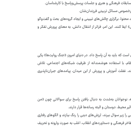
، مسابقات فرهنگی و هنری و جلسات پرسش‌وپاسخ با کارشناسان.
ها درخصوص مسائل تربیتی فرزندان‌شان.
حتوا، برگزاری چالش‌های تبیینی و ایجاد گروه‌های بحث و گفت‌وگو
یفا کنند. این امر، فراتر از انتقال دانش، به معنای پرورش تفکر و
 که باید به آن پاسخ داد. در دنیای امروز، «جنگ روایت‌ها» یکی
ظام، با استفاده هوشمندانه از ظرفیت شبکه‌های اجتماعی، تلاش
ند. غفلت آموزش و پرورش از این میدان، پیامدهای جبران‌ناپذیری
، نوجوانان به‌شدت به دنبال یافتن پاسخ برای سوالاتی چون «من
ر محیط، دوستان و البته رسانه‌ها قرار دارند.
را زیر سوال ببرند، ارزش‌های دینی را رنگ ببازند و الگوهای رفتاری
 مفاخر فرهنگی و دستاوردهای انقلاب، اغلب به صورت وارونه و تحریف