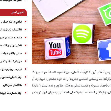
شبی که خاورمیانه 
آخرین اخبار
ترامپ در تله جنگ با ا
آتلانتیک: تاب‌آوری ای
معادله جدید در جبه
آتش‌بس روی کاغذ؛ ج
سایپا واگذار خواهد ش
مرز باریک نقد و تخری
قیام سبز پرچم‌های 
ر انقلاب آن را «کارخانه انسان‌سازی» نامیده‌اند. اما در عصری که
چتر نظارتی مجلس بر
برگرفته‌اند، پرسشی اساسی ذهن‌ها را به خود مشغول می‌دارد: آیا
باافتخار، خبرنگارم
 «جهاد تبیین» و تربیت نسلی روایتگر، مقاوم و تمدن‌ساز را دارد؟
، چگونگی استفاده از شبکه‌های اجتماعی به‌عنوان ابزار تربیت و
جلد شماره ۶۰۸ روزنامه آگاه