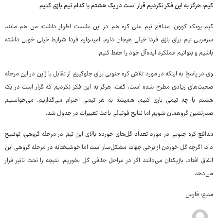
کیم: هرگز به این فکر نکردیم قرار است در یک هشتم با کدام تیم بازی کنیم
کیم یونگ گوون، مدافع تیم ملی کره هم در این نشست اظهار داشت: من هم مانند
سرمربی تیم برای بازی فردا خیلی هیجان دارم. امیدوارم فردا شرایط خیلی خوبی داشته
باشیم و بتوانیم عملکرد ایده‌آل خود را حفظ کنیم.
وی در پاسخ به اینکه در مورد تلاش کره جنوبی برای جلوگیری از تقابل با ژاپن در این مرحله
صحبت‌های زیادی مطرح شده است، گفت: هرگز به این فکر نکردیم که قرار است در یک
هشتم با چه تیمی بازی کنیم. همیشه به هر تیمی احترام می‌گذاریم. می‌خواستیم
صدرنشین گروهمان شویم اما نتایج فوتبالی باعث تغییرات در جدول شد.
مدافع کره جنوبی در مورد تعداد گل‌های خورده بالای این تیم در مرحله گروهی، توضیح
داد: اگرچه گل خوردن از برخی جهات مشکل‌ساز است اما خوشبختانه در مرحله گروهی این
اتفاق افتاد. بازیکنان می‌دانند اگر در مراحل حذفی گل بخوریم، نتیجه را تحت تاثیر قرار
می‌دهد.
منبع: فارس