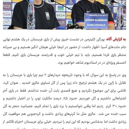
به گزارش آگاه
: یورگن کلینزمن در نشست خبری پیش از بازی عربستان در یک هشتم نهایی
جام ملت‌های آسیا، اظهار داشت: از حضور در اینجا خیلی هیجان انگیز هستیم و بی صبرانه
منتظر بازی فردا هستیم. باید با تیم خیلی خوب و قدرتمند عربستان بازی کنیم. قطعا
اتمسفر ویژه‌ای در در استادیوم شاهد خواهیم بود.
وی در پاسخ به این سوال که با وجود تاریخچه دیدارهای ۲ تیم چرا بازی با عربستان را به
تقابل با ژاپن در یک هشتم ترجیح داد زیرا پس از گل تساوی مالزی خندید ، عنوان کرد:
تلاشی برای این موضوع نکردیم و هیچ قصدی بابت آن خنده نداشتم. فقط در بازی آخر
اشتباهاتی داشتیم و گل خوردیم. حدود ۸۵ درصد مالکیت توپ را در اختیار داشتیم و
حدود ۳۰ کرنر زدیم اما وقتی نتوانستیم با برد بازی را تمام کنیم، عصبانیت منجر به گل
سبب خنده من شد. مالزی مثل ما کرنرهای زیادی داشت و کره‌جنوبی هم موقعیت گل
زیادی داشت‌ اما بدشانس بودیم که این تیم را نبردیم. خیلی برای عربستان احترام قائلم. از