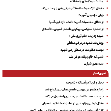
جلد شماره ۶۰۷ روزنامه آگاه
نخ‌های نازک هوشمند علائم حیاتی بدن را رصد می‌کند
پایان هـژمـونی آمریـکا
از خطای محاسبات آمریکا تا نظم تازه غرب آسیا
از «نظم» سایکس-پیکویی تا نظم خمینی-خامنه‌ای
ضربه زدن به «تاب‌آوری ملی»
وزش باد شدید در برخی مناطق
نهضت مقاومت در منطق رهبر شهید
شبی که خاورمیانه عوض شد
سه‌ محور شرارت
آخرین اخبار
نجف و کربلا در آستانه ۵۰ درجه
رادار مخصوص بررسی ماهیچه‌های بدن ابداع شد
برچسب جدید، تشخیص بیماری را متحول می‌کند
مقتل‌خوانی روز اربعین در امامزاده شاه‌کرم ـ اصفهان
۱۲ ترفند ساده که جلوی پرخوری عصبی و اضافه ‌وزن را می‌گیرد