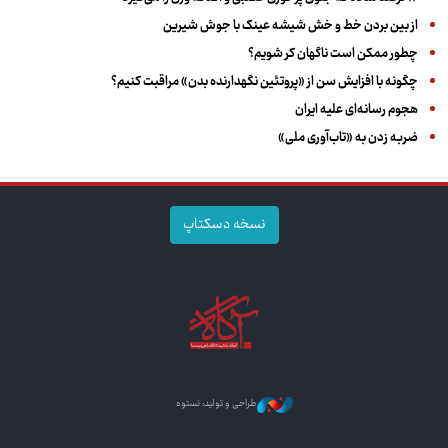
از بین بردن خط و خش شیشه عینک با جوش شیرین
چطور ممکن است ناگهان کر شویم؟
چگونه با افزایش سن از «پروتئین نگهدارنده بدن» مراقبت کنیم؟
هجوم رسانه‌ای علیه ایران
ضربه زدن به «تاب‌آوری ملی»
نسخه دسکتاپ
طراحی و تولید: نستوه