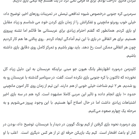
نبردن مالزی ناراحت بودم. برای ما فرقی نمی کرد در یک هشتم چه تیمی بازی داریم.
سرمربی کره جنوبی درخصوص شیوه تدافعی تیمش در تمرینات روزهای اخیر، توضیح داد:
خیلی خوب روبرتو مانچینی و تفکراتش را از زمان بازی کردن خود می شناسم و زیاد مقابل
او بازی کردم. همانطور که گفتم احترام زیادی برای عربستانی ها قائلم اما تشنه پیروزی
هستیم. برای هر اتفاقی در بازی با این تیم آمادگی ایجاد کردم . روی پنالتی ها هم کار کردیم
چون هر اتفاقی ممکن است رخ دهد. باید بهتر باشیم و تمرکز کامل روی دقایق بازی داشته
باشیم.
کلینزمن درمورد اظهارنظر یانگ هیون جو مبنی براینکه عربستان به این دلیل زیاد گل
نخورده که تاکنون با کره جنوبی بازی نکرده است، گفت: در سپتامبر گذشته با عربستان رو به
رو شدیم. هر ۲ تیم شناخت خیلی خوبی از هم دارند. این تیم از زمان روی کار امون مانچینی
حدود ۱۰ بازی انجام داده و تاثیر این مربی کاملا مشهود است. کره هم در سه بازی اخیر
اشتباهات زیادی داشت اما در حال اصلاح آنها هستیم. با این وجود پیروز می‌شویم و به
مرحله یک چهارم صعود می‌کنیم.
وی درمورد نحوه بازی گرفتن از کیم یونگ گوون در دیدار با عربستان، توضیح داد: بودن در
کنار او باعث افتخار است. کیم یک بازیکن حرفه ای تر از هر کس دیگری است. اغلب با او