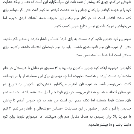
شوخی می‌کنم. چیزی که بیشتر از همه بابت آن سپاسگزارم این است که بعد از اینکه هدایت
کره را بر عهده گرفتم، بازیکنان جوانی را به خدمت گرفتم اما کیم گفت حتی اگر نتوانم بازی
کنم باعث افتخار است که در کنار تیم باشم زیرا هرچند همه اهداف فردی داریم اما
می‌خواهیم در یک فضای تیمی نتایج خوبی کسب کنیم.
سرمربی کره جنوبی تاکید کرد: نسبت به بازی فردا احساس فشار نکرده و منفی فکر نکنید.
حتی اگر عربستان تیم قدرتمندی باشد. باید به تیم خودمان اعتماد داشته باشیم. بازی
سختی است اما هدف ما مشخص است.
کلینزمن درمورد اینکه کره جنوبی تاکنون یک برد و ۳ تساوی در تقابل با عربستان در جام
ملت‌ها به دست آورده و شکست نخورده اما چه تهدیدی برای این مسابقه او را می‌ترساند،
گفت: نمی‌ترسم فقط به عربستان احترام می‌گذارم. تلاش‌های مانچینی به تدریج در
عربستان گنجانده شد و به نظر می‌رسد در بازی فردا هم قابل مشاهده باشد ‌. همه منتظر
بازی سخت فردا هستند اما نکته مهم این است من هم به کره جنوبی آمدم تا چالش
جدیدی را قبول کنم. از حضور در این مسابقات احساس خوشحالی و افتخار می‌کنم ۲ تیم
با مهارت بالا برای رسیدن به هدف مقابل هم بازی می‌کنند اما امیدوارم نتیجه برای کره
مثبت باشد و ما بیشتر بخندیم.