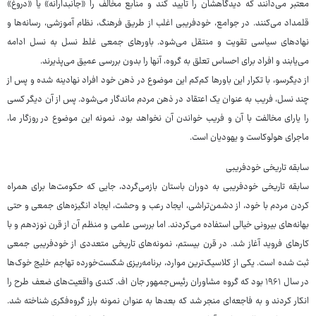
معتبر می‌دانند که دیدگاهشان را تایید کند و منابع مخالف را «جانبدارانه» یا «دروغ»
قلمداد می‌کنند. در جوامع، خودفریبی اغلب از طریق فرهنگ، نظام آموزشی، رسانه‌ها و
نهادهای سیاسی تقویت و منتقل می‌شود. باورهای جمعی غلط نسل به نسل ادامه
می‌یابند و افراد برای احساس تعلق به گروه، آنها را بدون بررسی عمیق می‌پذیرند.
از دیگرسو، با تکرار این باورها کم‌کم این موضوع در ذهن خود افراد نهادینه شده و پس از
چند نسل، فریب به عنوان یک اعتقاد در ذهن مردم ماندگار می‌شود. پس از آن دیگر کسی
را یارای مخالفت با آن و فریب خواندن آن نخواهد بود. نمونه این موضوع در روزگار ما،
ماجرای هولوکاست و یهودیان است.
سابقه تاریخی خودفریبی
سابقه تاریخی خودفریبی به دوران باستان بازمی‌گردد، جایی که حکومت‌ها برای همراه
کردن مردم با خود، از دشمن‌تراشی، ایجاد رعب و وحشت، ایجاد انگیزه‌های جمعی و حتی
بهانه‌های بیرونی خیالی استفاده می‌کردند. اما بررسی علمی و منظم آن از قرن نوزدهم و با
کارهای فروید آغاز شد. در قرن بیستم، نمونه‌های تاریخی متعددی از خودفریبی جمعی
ثبت شده است. یکی از کلاسیک‌ترین موارد، برنامه‌ریزی شکست‌خورده تهاجم خلیج خوک‌ها
در سال ۱۹۶۱ بود که گروه مشاوران رئیس‌جمهور جان اف. کندی واقعیت‌های ضعف طرح را
انکار کردند و به فاجعه‌ای منجر شد که بعدها به عنوان نمونه بارز گروه‌فکری شناخته شد.