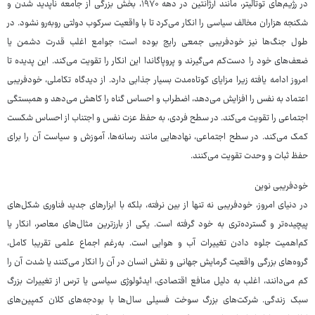
در رژیم‌های توتالیتر، مانند آرژانتین در دهه ۱۹۷۰، بخش بزرگی از جامعه ناپدید شدن و
شکنجه هزاران مخالف سیاسی را انکار می‌کرد تا با واقعیت سرکوب دولتی روبه‌رو نشود. در
طول جنگ‌ها نیز خودفریبی جمعی رایج بوده است؛ جوامع اغلب قدرت دشمن یا
ضعف‌های خود را دست‌کم می‌گیرند و پروپاگاندا این انکار را تقویت می‌کند. این پدیده تا
امروز ادامه یافته زیرا مزایای کوتاه‌مدت بسیار جذابی دارد. از دیدگاه تکاملی، خودفریبی
اعتماد به نفس را افزایش می‌دهد، اضطراب و احساس گناه را کاهش می‌دهد و همبستگی
اجتماعی را تقویت می‌کند. در سطح فردی، به حفظ عزت نفس و اجتناب از احساس شکست
کمک می‌کند. در سطح اجتماعی، نهادهایی مانند رسانه‌ها، آموزش و سیاست آن را برای
حفظ ثبات و وحدت تقویت می‌کنند.
خودفریبی نوین
در دنیای امروز، خودفریبی نه تنها از بین نرفته، بلکه با ابزارهای جدید فناوری شکل‌های
پیچیده‌تر و گسترده‌تری به خود گرفته است. یکی از بارزترین مثال‌های معاصر، انکار یا
کم‌اهمیت جلوه دادن تغییرات آب و هوایی است. به‌رغم اجماع علمی تقریبا کامل،
گروه‌های بزرگی واقعیت گرمایش جهانی و نقش انسان در آن را انکار می‌کنند یا شدت آن را
کم می‌دانند، اغلب به دلیل منافع اقتصادی، ایدئولوژی سیاسی یا ترس از تغییرات بزرگ
سبک زندگی. شرکت‌های بزرگ سوخت فسیلی سال‌ها با بودجه‌های کلان کمپین‌های