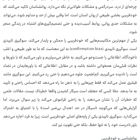
چرخه‌ای از درد، سردرگمی و مشکلات طولانی‌تر نگه می‌دارد. روانشناسان تاکید می‌کنند که
خودفریبی بخشی طبیعی از روان انسان است، اما وقتی بیش از حد و مداوم شود، می‌تواند
به مشکلات جدی روانی، روابط آسیب‌دیده و حتی تصمیم‌گیری‌های اشتباه در زندگی منجر
شود.
یکی از مهم‌ترین مکانیسم‌هایی که خودفریبی را ممکن و پایدار می‌کند، سوگیری تاییدی
است. سوگیری تاییدی (confirmation bias) به این معناست که ما به طور طبیعی و اغلب
ناخودآگاه، اطلاعاتی را جست‌وجو می‌کنیم، به خاطر می‌سپاریم و باور می‌کنیم که با باورها و
نظرات قبلی‌مان همخوانی داشته باشد و در مقابل، اطلاعاتی که با باورهایمان در تضاد
است را نادیده می‌گیریم، کم‌اهمیت جلوه می‌دهیم یا حتی رد می‌کنیم. این سوگیری مانند
فیلتری عمل می‌کند که فقط چیزهایی را به ذهن ما راه می‌دهد که احساس راحتی و تایید
به ما بدهد. مثلا کسی که معتقد است سیگار کشیدن واقعا خطرناک نیست، مقالات علمی
که خطرات آن را نشان می‌دهند را به راحتی فراموش می‌کند یا زیر سوال می‌برد، اما
گزارش‌هایی که می‌گویند «سیگار در حد اعتدال بی‌ضرر است» را با اشتیاق به اشتراک
می‌گذارد. سوگیری تاییدی یکی از پایه‌های اصلی خودفریبی است، زیرا به فرد اجازه می‌دهد
باور نادرست خود را نه تنها حفظ، بلکه حتی تقویت نیز کند.
روانشناسی و خودفریبی