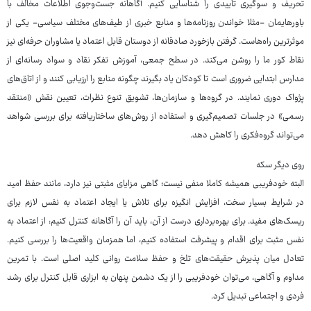
تحریف و سوگیری تاییدی را شناسایی کنیم. آگاهانه جست‌وجوی اطلاعات مخالف با
باورهایمان -مثلا خواندن روزنامه‌ها و منابع خبری از طیف‌های مختلف سیاسی- یکی از
موثرترین راه‌هاست. گرفتن بازخورد صادقانه از دوستان قابل اعتماد یا مشاوران حرفه‌ای نیز
نقاط کور ما را روشن می‌کند. در سطح جمعی، آموزش تفکر نقاد و سواد رسانه‌ای از
مدارس ابتدایی ضروری است تا کودکان یاد بگیرند چگونه منابع را ارزیابی کنند و از اتاق‌های
پژواک دوری نمایند. در گروه‌ها و سازمان‌ها، تشویق تنوع نظرات، تعیین نقش «منتقد
رسمی» در جلسات تصمیم‌گیری و استفاده از روش‌های ساختاریافته برای بررسی شواهد
می‌تواند گروه‌فکری را کاهش دهد.
روی دیگر سکه
البته خودفریبی همیشه کاملا منفی نیست؛ گاهی مزایای مثبتی نیز دارد، مانند حفظ امید
در شرایط بسیار سخت، افزایش انگیزه برای تلاش یا ایجاد اعتماد به نفس لازم برای
ریسک‌های مفید. برای بهره‌برداری درست از آن، باید آن را آگاهانه کنترل کنیم: از اعتماد به
نفس مثبت برای اقدام و پیشرفت استفاده کنیم، اما همزمان واقعیت‌ها را بررسی کنیم.
تعادل میان پذیرش حقیقت‌های تلخ و حفظ سلامت روانی کلید اصلی است. با تمرین
مداوم و آگاهی، می‌توان خودفریبی را از یک دشمن پنهان به ابزاری قابل کنترل برای رشد
فردی و اجتماعی تبدیل کرد.