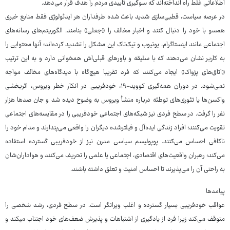
اطلاعاتی غلط راه انداخته‌اند که سوگیری تاییدی مردم را هدف قرار می‌دهد.
در عرصه سیاست، قطبی‌سازی شدید باعث شده طرفداران هر ایدئولوژی فقط منابع خبری
همسو با خود را دنبال کنند و اخبار مخالف را «جعلی» بنامند. الگوریتم‌های رسانه‌های
اجتماعی مانند اینستاگرام، یوتیوب و تیک‌تاک این مشکل را تشدید کرده‌اند؛ آنها محتوایی را
به کاربر نشان می‌دهند که با سلیقه و باورهای قبلی‌اش همخوانی دارد و به این ترتیب
«اتاق‌های پژواک» ایجاد می‌کنند که فرد تقریبا هیچ‌گاه با دیدگاه‌های مخالف مواجه
نمی‌شود. در دوران همه‌گیری کووید-۱۹، خودفریبی در انکار خطر ویروس، اثربخشی
واکسن‌ها یا تئوری‌های توطئه درباره منشأ ویروس به وضوح دیده شد و جان صدها هزار
نفر را گرفت. در سطح فردی نیز شبکه‌های اجتماعی خودفریبی را در مقایسه‌های اجتماعی
تقویت می‌کنند؛ افراد زندگی ایده‌آل و فیلترشده دیگران را واقعی می‌پندارند و مدام خود را
ناکافی احساس می‌کنند. پوپولیسم سیاسی مدرن نیز از خودفریبی گسترده استفاده
می‌کند؛ رهبران واقعیت‌های اقتصادی، اجتماعی یا علمی را تحریف می‌کنند و هواداران‌شان
به راحتی آن را می‌پذیرند تا احساس امنیت و تعلق داشته باشند.
پیامدها
عواقب خودفریبی بسیار گسترده و اغلب ویرانگر است. در سطح فردی، رشد شخصی را
متوقف می‌کند زیرا فرد از یادگیری از اشتباهات و پذیرش ضعف‌های خود اجتناب میکند و