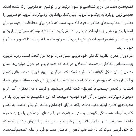
نظریه‌های متعددی در روانشناسی و علوم مرتبط برای توضیح خودفریبی ارائه شده است.
قدیمی‌ترین رویکرد به زیگموند فروید، بنیان‌گذار روانکاوی، برمی‌گردد. فروید خودفریبی را
بخشی از مکانیسم‌های دفاعی ناخودآگاه می‌دانست که ذهن برای محافظت از خود در برابر
اضطراب‌های ناشی از تعارضات درونی به کار می‌گیرد. او معتقد بود که بسیاری از باورهای
نادرست ما ریشه در تجربیات کودکی، ترس‌های سرکوب‌شده یا نیاز به حفظ تصویر ایده‌آل از
خود دارند.
در دوران مدرن، نظریه تکاملی خودفریبی بسیار مورد توجه قرار گرفته است. رابرت تریورز،
زیست‌شناس تکاملی برجسته، استدلال می‌کند که خودفریبی در طول میلیون‌ها سال
تکامل انسان شکل گرفته تا به افراد کمک کند دیگران را بهتر فریب دهند. وقتی کسی
واقعا باور کند که دروغش حقیقت است، نشانه‌های فیزیولوژیکی فریب -مانند لرزش صدا،
اجتناب از تماس چشمی یا تعریق- کمتر ظاهر می‌شود و فریب دادن دیگران آسان‌تر و
موفق‌تر می‌گردد. تریورز در آثار خود توضیح می‌دهد که این مکانیسم نه تنها برای بقا در
محیط‌های خشن اولیه مفید بوده، بلکه مزایای اجتماعی مانند افزایش اعتماد به نفس
کاذب، ایجاد همبستگی گروهی و حتی موفقیت در رقابت‌های اجتماعی را نیز به همراه
داشته است. محققان دیگری مانند ویلیام فون هیپل این ایده را گسترش و نشان داده‌اند
که خودفریبی می‌تواند بار شناختی ذهن را کاهش دهد و فرد را برای تصمیم‌گیری‌های