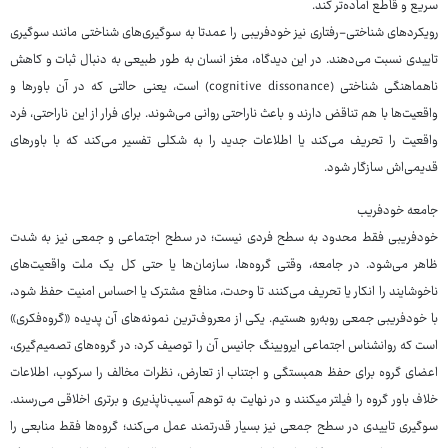
سریع و قاطع آماده‌تر کند.
رویکردهای شناختی-رفتاری نیز خودفریبی را عمدتا به سوگیری‌های شناختی مانند سوگیری
تاییدی نسبت می‌دهند. در این دیدگاه، مغز انسان به طور طبیعی به دنبال ثبات و کاهش
ناهماهنگی شناختی (cognitive dissonance) است، یعنی حالتی که در آن باورها و
واقعیت‌ها با هم تناقض دارند و باعث ناراحتی روانی می‌شوند. برای فرار از این ناراحتی، فرد
واقعیت را تحریف می‌کند یا اطلاعات جدید را به شکلی تفسیر می‌کند که با باورهای
قدیمی‌اش سازگار شود.
جامعه خودفریب
خودفریبی فقط محدود به سطح فردی نیست؛ در سطح اجتماعی و جمعی نیز به شدت
ظاهر می‌شود. در جامعه، وقتی گروه‌ها، سازمان‌ها یا حتی کل یک ملت واقعیت‌های
ناخوشایند را انکار یا تحریف می‌کنند تا وحدت، منافع مشترک یا احساس امنیت حفظ شود،
با خودفریبی جمعی روبه‌رو هستیم. یکی از معروف‌ترین نمونه‌های آن پدیده «گروه‌فکری»
است که روانشناس اجتماعی ایرویینگ جانیس آن را توصیف کرد: در گروه‌های تصمیم‌گیری،
اعضای گروه برای حفظ همبستگی و اجتناب از تعارض، نظرات مخالف را سرکوب، اطلاعات
خلاف باور گروه را فیلتر میکنند و در نهایت به توهم آسیب‌ناپذیری و برتری اخلاقی می‌رسند.
سوگیری تاییدی در سطح جمعی نیز بسیار قدرتمند عمل می‌کند؛ گروه‌ها فقط منابعی را