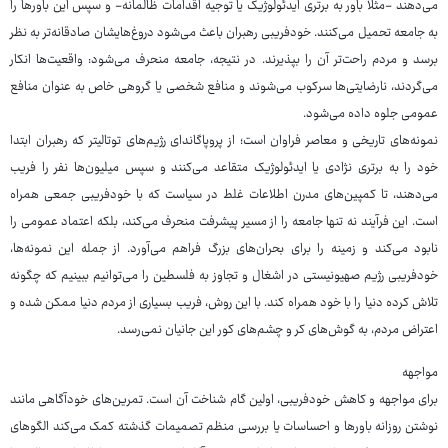
می‌دهند -مثلا باور به برتری ایدئولوژیک یا توجیه اقدامات ظالمانه- و سپس این باورها را
به جامعه تحمیل می‌کنند. خودفریبی رهبران باعث می‌شود دروغ‌هایشان صادقانه‌تر به نظر
برسد و مردم راحت‌تر آن را بپذیرند. در نتیجه، جامعه منحرف می‌شود: واقعیت‌ها انکار
می‌گردند، نارضایتی‌ها سرکوب می‌شوند و منافع شخصی یا گروهی خاص به عنوان منافع
عمومی جلوه داده می‌شود.
نمونه‌های تاریخی و معاصر فراوان است؛ از پروپاگاندای رژیم‌های توتالیتر که رهبران ابتدا
خود را به برتری نژادی یا ایدئولوژیک متقاعد می‌کنند و سپس میلیون‌ها نفر را فریب
می‌دهند، تا کمپین‌های مدرن اطلاعات غلط در سیاست که با خودفریبی جمعی همراه
است. این فرآیند نه تنها جامعه را از مسیر پیشرفت منحرف می‌کند، بلکه اعتماد عمومی را
نابود می‌کند و زمینه را برای بحران‌های بزرگ فراهم می‌آورد. از جمله این نمونه‌ها،
خودفریبی رژیم صهیونیستی در اشغال و تجاوز به فلسطین را می‌توانیم ببینیم که چگونه
تلاش کرده دنیا را با خود همراه کند. با این روش، فریب بسیاری از مردم دنیا ممکن شده و
اعتراض مردم، به گوش‌های کر و چشم‌های کور این جانیان نمی‌رسد.
مواجهه
برای مواجهه و کاهش خودفریبی، اولین گام شناخت آن است. تمرین‌های خودآگاهی مانند
نوشتن روزانه باورها و احساسات یا بررسی منظم تصمیمات گذشته کمک می‌کند الگوهای