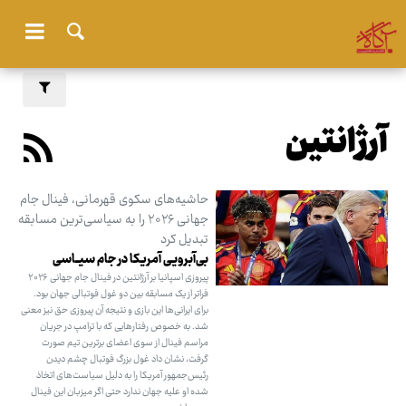
آرژانتین
حاشیه‌های سکوی قهرمانی، فینال جام
جهانی ۲۰۲۶ را به سیاسی‌ترین مسابقه
تبدیل کرد
بی‌آبرویـی آمریکا در جام سیــاسی
پیروزی اسپانیا بر آرژانتین در فینال جام جهانی ۲۰۲۶
فراتر از یک مسابقه بین دو غول فوتبالی جهان بود.
برای ایرانی‌ها این بازی و نتیجه آن پیروزی حق نیز معنی
شد. به خصوص رفتارهایی که با ترامپ در جریان
مراسم فینال از سوی اعضای برترین تیم صورت
گرفت، نشان داد غول بزرگ فوتبال چشم دیدن
رئیس‌جمهور آمریکا را به دلیل سیاست‌های اتخاذ
شده او علیه جهان ندارد حتی اگر میزبان این فینال