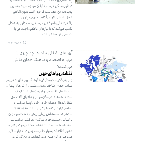
پدیده‌های روانشناختی است که تقریبا همه انسان‌ها
در طول زندگی خود بارها با آن مواجه می‌شوند. این
پدیده به این معناست که فرد، اغلب بدون آگاهی
کامل یا حتی با نوعی آگاهی مبهم و پنهان،
واقعیت‌هایی را در ذهن خود تحریف، انکار یا به شکلی
تفسیر می‌کند که با نیازهای عاطفی، اجتماعی یا
شخصی‌اش سازگار باشد.
۱۴۰۴.۰۹.۲۹
آرزوهای شغلی ملت‌ها چه چیزی را
درباره اقتصاد و فرهنگ جهان فاش
می‌کنند؟
نقشه رویاهای جهان
زهرا بذرافکن- خبرنگار گروه فرهنگ: رویاهای شغلی در
سراسر جهان، شاخص‌های روشنی از ارزش‌های پنهان،
ساختارهای اقتصادی و اولویت‌های استراتژیک
ملت‌ها هستند. در واقع، در هر جغرافیای اقتصادی،
شغل ایده‌آل معنای خاص خود را پیدا می‌کند. بر
اساس گزارشی که به تازگی در سایت resume.io
منتشر شده، مشاغل رویایی بیش از ۱۷۰ کشور جهان
بر اساس جست‌وجوی ساکنان هر کشور در اینترنت
استخراج شده است. نقشه این مشاغل در کنار نام هر
کشور، اطلاعات بسیار جالب و مهمی در اختیار ما قرار
می‌دهد. در این متن، مرور کوتاهی بر این گزارش و