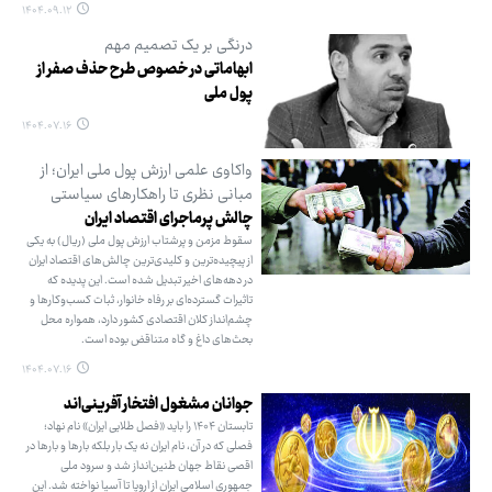
۱۴۰۴.۰۹.۱۲
درنگی بر یک تصمیم مهم
ابهاماتی در خصوص طرح حذف صفر از
پول ملی
۱۴۰۴.۰۷.۱۶
واکاوی علمی ارزش پول ملی ایران؛ از
مبانی نظری تا راهکارهای سیاستی
چالش پرماجرای اقتصاد ایران
سقوط مزمن و پرشتاب ارزش پول ملی (ریال) به یکی
از پیچیده‌ترین و کلیدی‌ترین چالش‌های اقتصاد ایران
در دهه‌های اخیر تبدیل شده است. این پدیده که
تاثیرات گسترده‌ای بر رفاه خانوار، ثبات کسب‌وکارها و
چشم‌انداز کلان اقتصادی کشور دارد، همواره محل
بحث‌های داغ و گاه متناقض بوده است.
۱۴۰۴.۰۷.۱۶
جوانان مشغول افتخار آفرینی‌اند
تابستان ۱۴۰۴ را باید «فصل طلایی ایران» نام نهاد؛
فصلی که در آن، نام ایران نه یک بار بلکه بارها و بارها در
اقصی نقاط جهان طنین‌انداز شد و سرود ملی
جمهوری اسلامی ایران از اروپا تا آسیا نواخته شد. این