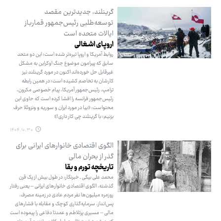
گرینلند، جدیدترین مقصد
توسعه‌طلبی رئیس‌جمهور قمارباز
ایالات متحده است
اروپـای اشـغالی
روابط آمریکا و اروپا تیره‌تر شده است؛ این دو متحد
سابق که پیرامون موضوع جنگ اوکراین به مشکل
غیرقابل حل خورده‌اند اکنون در مورد گرینلند نیز
کارشان به تخاصم کشیده است؛ در همین رابطه
ترامپ، رئیس‌جمهور آمریکا، پیام خصوصی مکرون،
رئیس‌جمهور فرانسه را افشا کرده است که حاوی این
محتواست: «بیا در مورد ایران و سوریه و ونزوئلا حرف
بزنیم؛ با گرینلند چی کار داری!»
۱۴۰۴.۱۰.۳۰
الگوی اقتصادی خانوارهای ایرانی برای
گذر از بحران مالی
تاریخچه تورم و بقا
محمد علی بیگی ـ خبرنگار: در طول بیش از یک قرن
گذشته، الگوی اقتصادی خانوارهای ایرانی – یعنی رفتار
روزمره میلیون‌ها نفر مردم عادی در زمینه مصرف،
پس‌انداز، سرمایه‌گذاری کوچک و مقابله با فشارهای
مالی – مسیری پرتلاطم و عمدتا دفاعی را پیموده است