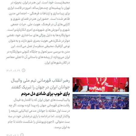
محیط‌زیست خود است. این هنر در ایران، به‌ویژه در
تهران با پیشینه‌ای چندهزارساله، امروز در قامت ابزاری
برای زیباسازی و ارتباطات فرهنگی - اجتماعی مدرن
ظاهر شده است. حضور این هنر در فضای شهری و
کارایی‌های آن در فرهنگ، هویت ملی، حیات جمعی
شهری و آموزش‌های شهروندی امری انکارناپذیر است.
دیوارنگاره‌ها به دلیل ویژگی‌های ساختاری خود، نقشی
موثر در شکل‌دهی هویت بصری شهر دارند و به‌عنوان
نوعی گرافیک محیطی منظرساز عمل می‌کنند. این
متن به بررسی سیر تحول و جایگاه کنونی دیوارنگاره در
ایران می‌پردازد؛ از ریشه‌های باستانی آن تا تجلی معاصر
در کلان‌شهرهای ایران.
۱۴۰۴.۰۶.۲۹
رهبر انقلاب قهرمانی تیم ملی والیبال
جوانان ایران در جهان را تبریک گفتند
بازی خوب برای شادی دل مردم
والیبالیست‌های جوان ایران که با اقتدار به فینال
رقابت‌های قهرمانی جهان راه پیدا کرده بودند، اگر چه
در ست اول مقابله با جوانان مدعی ایتالیایی نتیجه را
واگذار کردند، اما در ادامه با بازی درخشان خود در سه
ست متوالی، لاجوردی‌پوشان را شکست دادند تا جام
به ایران برسد.
۱۴۰۴.۰۶.۱۱