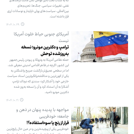
که به شدت تحت تاثیر عوامل کلان مانند درآمدهای
نفتی، تغییرات سیاسی، جنگ‌ها، تحریم‌های
بین‌المللی، سیاست‌های پولی ناپایدار و نوسانات ارزی
قرار داشته است.
۱۴۰۴.۱۰.۲۹
آمریکای جنوبی حیاط خلوت آمریکا
نیست
ترامپ و دکترین مونرو؛ نسخه
به‌روزشده توحش
حمله نظامی آمریکا به ونزوئلا و ربودن رئیس‌جمهور
این کشور، اگرچه در ظاهر اقدامی امنیتی معرفی شد،
اما در سطحی عمیق‌تر بازگشت صریح واشنگتن به
یکی از کهن‌ترین و مناقشه‌برانگیزترین اسناد سیاست
خارجی خود را آشکار کرد؛ سندی که دونالد ترامپ
آشکارا به آن استناد کرد و آن را نسخه به‌روز شده
دکترین مونرو نامید.
۱۴۰۴.۱۰.۲۱
مواجهه با پدیده پنهان در ذهن و
جامعه؛ خودفریبی
فرار از رنج یا سوءاستفاده؟!
خودفریبی یکی از پیچیده‌ترین و در عین حال رایج‌ترین