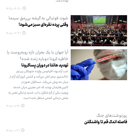
بوده باشد.
۱۴۰۵.۰۴.۳۰
شوت فوتبالی به گیشه بی‌رمق سینما
وقتی پرده نقره‌ای سبز می‌شود!
۱۴۰۵.۰۳.۳۱
آیا جهان با یک بحران تازه روبه‌روست یا
خاطره کرونا دوباره زنده شده؟
تهدید هانتا در دوران پساکرونا
شب آرام بود؛ اقیانوس یخ‌زده جنوبگان زیر نور
خاکستری سحر کش می‌آمد و کشتی کروز آرام آرام از
میان مه پیش می‌رفت. مسافران هنوز در
کابین‌هایشان بودند که خبر عجیبی میان خدمه
پیچید؛ یکی از گردشگران با تب شدید و تنگی نفس به
بخش درمانی کشتی منتقل شده است.
۱۴۰۵.۰۲.۲۶
روزنوشت‌های جنگ
فاصله اندک قم تا واشنگتن
۱۴۰۵.۰۱.۳۱