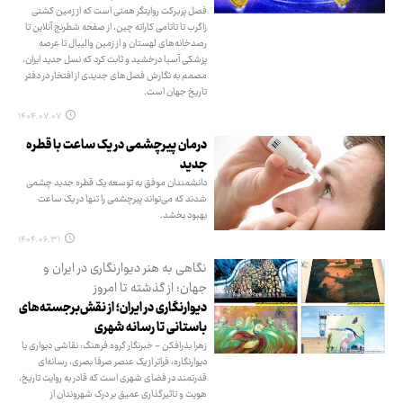
فصل پربرکت روایتگر همتی است که از زمین کشتی
زاگرب تا تاتامی کاراته چین، از صفحه شطرنج آنلاین تا
رصدخانه‌های لهستان و از زمین والیبال تا عرصه
پزشکی آسیا درخشید و ثابت کرد که نسل جدید ایران،
مصمم به نگارش فصل‌های جدیدی از افتخار در دفتر
تاریخ جهان است.
۱۴۰۴.۰۷.۰۷
درمان پیرچشمی در یک ساعت با قطره
جدید
دانشمندان موفق به توسعه یک قطره جدید چشمی
شدند که می‌تواند پیرچشمی را تنها در یک ساعت
بهبود بخشد.
۱۴۰۴.۰۶.۳۱
نگاهی به هنر دیوارنگاری در ایران و
جهان؛ از گذشته تا امروز
دیوارنگاری در ایران؛ از نقش‌برجسته‌های
باستانی تا رسانه شهری
زهرا بذرافکن - خبرنگار گروه فرهنگ: نقاشی دیواری یا
دیوارنگاره، فراتر از یک عنصر صرفا بصری، رسانه‌ای
قدرتمند در فضای شهری است که قادر به روایت تاریخ،
هویت و تاثیرگذاری عمیق بر درک شهروندان از