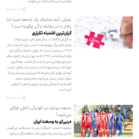
ابعاد آن داریم که در ادامه می‌خوانید.
۱۴۰۴.۰۹.۱۷
بحران، آینه تمام‌قد یک جامعه است اما
رفتار ما در مقابله با آن چگونه است؟
گران‌ترین اشتباه تکراری
به گزارش «آگاه»، در سال‌های اخیر، ایران بارها با
بحران‌های بزرگ روبه‌رو شده است: سیل گسترده سال
۱۳۹۸ در چندین استان که هزاران خانواده را آواره کرد،
زلزله کرمانشاه در ۱۳۹۶ که نه تنها جان‌ها را گرفت بلکه
بازسازی طولانی‌مدتی را به دنبال داشت، همه‌گیری
کرونا که سیستم بهداشت و درمان را به چالش کشید،
آلودگی هوای کلان‌شهرها که هر پاییز و زمستان به یک
بحران مزمن تبدیل می‌شود و فشارهای مداوم
اقتصادی که زندگی روزمره میلیون‌ها نفر را دگرگون
کرده است.
۱۴۰۴.۰۹.۱۵
جمعه دوباره تب فوتبال داخلی فراگیر
می‌شود؟
دربی‌ای به وسعت ایران
محمود احمدی ـ خبرنگار: دربی به مسابقاتی می‌گویند
که بین دو تیم از یک شهر یا یک منطقه برگزار می‌شود.