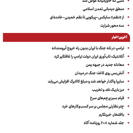
شبی که خاورمیانه عوض شد
منطق دیدبانی تمدن اسلامی
از «نظم» سایکس-پیکویی تا نظم خمینی-خامنه‌ای
سه‌ محور شرارت
آخرین اخبار
ترامپ در تله جنگ با ایران بدون راه خروج آبرومندانه
آتلانتیک: تاب‌آوری ایران دولت ترامپ را غافلگیر کرد
معادله جدید در جبهه یمن
آتش‌بس روی کاغذ؛ جنگ در میدان
سایپا واگذار خواهد شد و مبلغ کالابرگ افزایش می‌یابد
مرز باریک نقد و تخریب
قیام سبز پرچم‌های سرخ
چتر نظارتی مجلس بر سر کسب‌وکارهای خرد
باافتخار، خبرنگارم
جلد شماره ۶۰۸ روزنامه آگاه