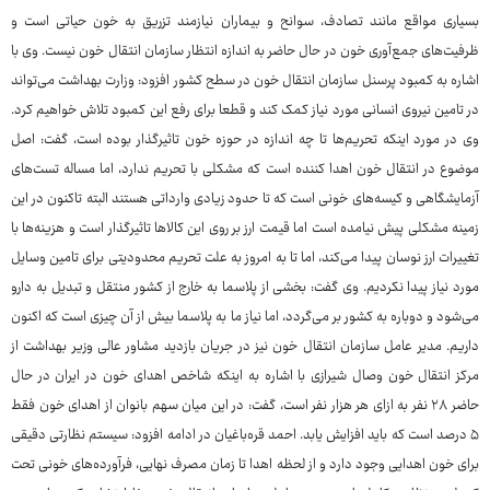
بسیاری مواقع مانند تصادف، سوانح و بیماران نیازمند تزریق به خون حیاتی است و
ظرفیت‌های جمع‌آوری خون در حال حاضر به اندازه‌ انتظار سازمان انتقال خون نیست. وی با
اشاره به کمبود پرسنل سازمان انتقال خون در سطح کشور افزود: وزارت بهداشت می‌تواند
در تامین نیروی انسانی مورد نیاز کمک کند و قطعا برای رفع این کمبود تلاش خواهیم کرد.
وی در مورد اینکه تحریم‌ها تا چه اندازه در حوزه خون تاثیرگذار بوده است، گفت: اصل
موضوع در انتقال خون اهدا کننده است که مشکلی با تحریم ندارد، اما مساله تست‌های
آزمایشگاهی و کیسه‌های خونی است که تا حدود زیادی وارداتی هستند البته تاکنون در این
زمینه مشکلی پیش نیامده است اما قیمت ارز بر روی این کالاها تاثیرگذار است و هزینه‌ها با
تغییرات ارز نوسان پیدا می‌کند، اما تا به امروز به علت تحریم محدودیتی برای تامین وسایل
مورد نیاز پیدا نکردیم. وی گفت: بخشی از پلاسما به خارج از کشور منتقل و تبدیل به دارو
می‌شود و دوباره به کشور بر می‌گردد، اما نیاز ما به پلاسما بیش از آن چیزی است که اکنون
داریم. مدیر عامل سازمان انتقال خون نیز در جریان بازدید مشاور عالی وزیر بهداشت از
مرکز انتقال خون وصال شیرازی با اشاره به اینکه شاخص اهدای خون در ایران در حال
حاضر ۲۸ نفر به ازای هر هزار نفر است، گفت: در این میان سهم بانوان از اهدای خون فقط
۵ درصد است که باید افزایش یابد. احمد قره‌باغیان در ادامه افزود: سیستم نظارتی دقیقی
برای خون اهدایی وجود دارد و از لحظه اهدا تا زمان مصرف نهایی، فرآورده‌های خونی تحت