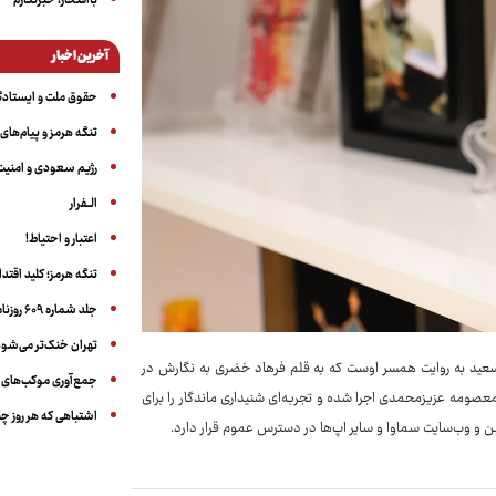
باافتخار، خبرنگارم
آخرین اخبار
حقوق ملت و ایستادگ
تنگه هرمز و پیام‌های ب
رژیم سعودی و امنیت 
الــفرار
اعتبار و احتیاط!
تنگه هرمز؛ کلید اقتدا
جلد شماره ۶۰۹ روزنامه آگاه
تهران خنک‌تر می‌شود
ری‌سعید به روایت همسر اوست که به قلم فرهاد خضری به نگارش در
جمع‌آوری موکب‌های ار
معصومه عزیزمحمدی اجرا شده و تجربه‌ای شنیداری ماندگار را برای
اشتباهی که هر روز چن
 و وب‌سایت سماوا و سایر اپ‌ها در دسترس عموم قرار دارد.