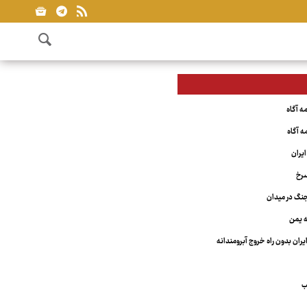
یران
سرخ
نگ در میدان
ه یمن
یران بدون راه خروج آبرومندانه
ب