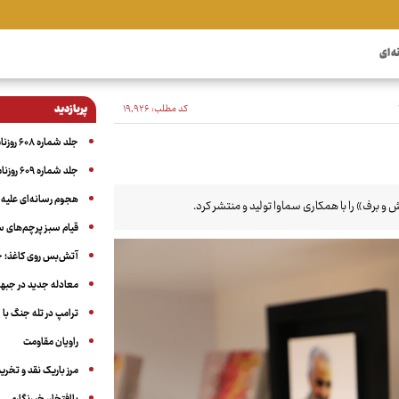
ه ای
کد مطلب:
۱۹٬۹۲۶
پربازدید
جلد شماره ۶۰۸ روزنامه آگاه
جلد شماره ۶۰۹ روزنامه آگاه
هجوم رسانه‌ای علیه ا
و برف» را با همکاری سماوا تولید و منتشر کرد.
قیام سبز پرچم‌های 
آتش‌بس روی کاغذ؛ ج
معادله جدید در جبه
ترامپ در تله جنگ با ا
راویان مقاومت
مرز باریک نقد و تخری