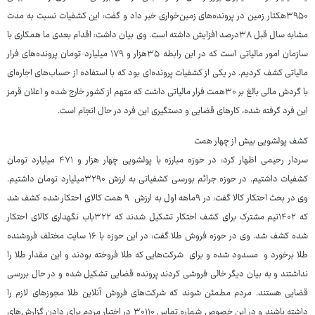
۳۹۵۰هکتار زمین در پرونده‌های زمین‌خواری خبر داد و گفت: این کشفیات نسبت به مدت
مشابه سال قبل ۳۸درصد افزایش داشته است. وی بیان داشت: اقدام بعدی ما همکاری با
سازمان امور مالیاتی است که در این رابطه ۳۵هزار و ۱۷۹ میلیارد تومان پرونده‌های فرار
مالیاتی کشف کردیم. در یکی از کشفیات پرونده‌ای بود که با استفاده از حساب‌های اجاره‌ای
با گردش مالی بالغ بر ۳۰همت فرار مالیاتی داشت که متهم از کشور خارج شده و اعلان قرمز
این فرد گرفته شده، کارهای قضایی و دستگیری این فرد در حال انجام است.
کشف پولشویی بیش از چهار همت
سردار رحیمی اظهار کرد: در حوزه مبارزه با پولشویی چهار هزار و ۴۷۱ میلیارد تومان
کشفیات داشتیم. در حوزه جرائم بورسی کشفیاتی به ارزش ۳۲۹۰میلیارد تومان داشتیم.
وی در بحث احتکار کالا گفت: در ۹ماهه اول به ارزش ۹ همت کالای احتکار شده کشف شد
که ۱۴۰۲تیم مشترک برای کشف احتکار تشکیل شدند که ۳۲۲باب نگهداری کالای احتکار
شده کشف شد. وی در حوزه فروش طلا گفت: در این حوزه با ۱۶ سایت مختلف فروشنده
طلا برخورد و مسدود شده و برای شرکت‌هایی که طلا فروخته بودند و این مقدار طلا را
نداشتند و به بیان دیگر خالی فروشی کردند پرونده قضایی تشکیل شده و در حال بررسی
قضایی هستند. مردم مطمئن شوند که شرکت‌های فروش آنلاین طلا مجوزهای لازم را
داشته باشند و در این خصوص شماره تماس ۳۰۱۱۰ در اختیار مردم برای دادن گزارش‌های