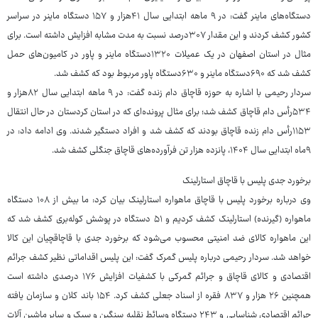
دستگاه‌های ماینر گفت: در ۹ ماهه ابتدایی سال ۴۱هزار و ۱۵۷ دستگاه ماینر در سراسر
کشور کشف کردند و این مقدار ۳۰۷درصد نسبت به مدت مشابه افزایش داشته است. برای
مثال در استان اصفهان در یک عمیلات ۱۳۲۰دستگاه ماینر و پاور در کامیون‌های حمل
کشف شد که ۶۹۰دستگاه ماینر و ۶۳۰دستگاه پاور مربوط بود که کشف شد.
سردار رحیمی با اشاره به حوزه قاچاق دام زنده گفت: در ۹ ماهه ابتدایی سال ۸۲هزار و
۵۳۴رأس دام قاچاق کشف شد؛ برای مثال پرونده‌ای که در استان کردستان در حال انتقال
۱۱۵۳رأس دام زنده قاچاق بودند که کشف شد و افراد دستگیر شدند. وی ادامه داد: در
۹ماه ابتدایی سال ۱۴۰۴، پانزده هزار تن فرآورده‌های قاچاق جنگلی کشف شد.
برخورد جدی پلیس با قاچاق استارلینک
وی درباره برخورد پلیس با قاچاق ماهواره استارلینک بیان کرد: ما بیش از ۱۰۸ دستگاه
ماهواره (گیرنده) استارلینک کشف کردیم و ۵۱ دستگاه در پوشش کوله‌بری کشف شد که
این ماهواره کالای ضد امنیتی محسوب می‌شود که برخورد جدی با قاچاقچیان این کالا
خواهد شد. سردار رحیمی درباره پلیس گمرک گفت: این پلیس اقداماتی نظیر کشف جرائم
اقتصادی و کالای قاچاق و جرائم گمرکی با کشفیات افزایش ۱۷۶ درصدی داشته است
همچنین ۲۶ هزار و ۸۳۷ فقره از اسناد جعلی کشف کرد. ۱۵۴ باند کلان و سازمان یافته
جرائم اقتصادی شناسایی و ۲۴۳ دستگاه وسائط نقلیه سنگین و سبک و سایر ماشین آلات