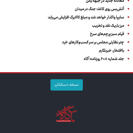
معادله جدید در جبهه یمن
آتش‌بس روی کاغذ؛ جنگ در میدان
سایپا واگذار خواهد شد و مبلغ کالابرگ افزایش می‌یابد
مرز باریک نقد و تخریب
قیام سبز پرچم‌های سرخ
چتر نظارتی مجلس بر سر کسب‌وکارهای خرد
باافتخار، خبرنگارم
جلد شماره ۶۰۸ روزنامه آگاه
نسخه دسکتاپ