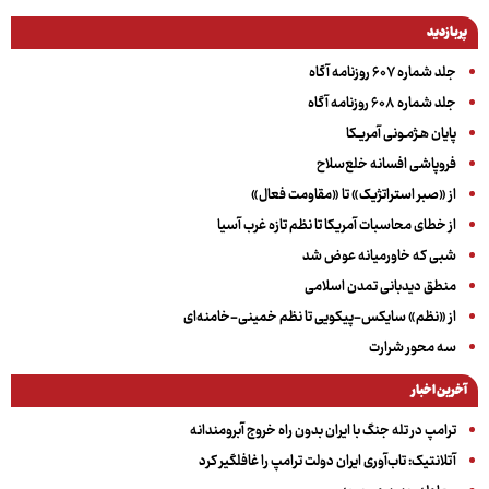
پربازدید
جلد شماره ۶۰۷ روزنامه آگاه
جلد شماره ۶۰۸ روزنامه آگاه
پایان هـژمـونی آمریـکا
فروپاشی افسانه خلع‌سلاح
از «صبر استراتژیک» تا «مقاومت فعال»
از خطای محاسبات آمریکا تا نظم تازه غرب آسیا
شبی که خاورمیانه عوض شد
منطق دیدبانی تمدن اسلامی
از «نظم» سایکس-پیکویی تا نظم خمینی-خامنه‌ای
سه‌ محور شرارت
آخرین اخبار
ترامپ در تله جنگ با ایران بدون راه خروج آبرومندانه
آتلانتیک: تاب‌آوری ایران دولت ترامپ را غافلگیر کرد