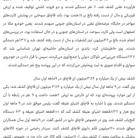
فرآورده نفتی کشف شد، ۱۱ نفر دستگیر شدند و دو فروند کشتی توقیف شده و ارزش
فیزیکی و مال از دست رفته بالغ بر ۱۸همت بود. باند قاچاق سوختی در پوشش کارت‌های
مهاجر در جایگاه عرضه‌های نفتی در استان‌های جنوبی منهدم شدند. یعنی خودرو مثلا در
اصفهان است ولی کارت سوخت در استان‌های جنوبی و در حال استفاده بود. در بررسی‌های
انجام شده بالغ بر ۴۲میلیون لیتر کشفیات و مال از دست رفته کشف شد و ۱۳۷نفر دستگیر
شدند. وی خاطرنشان کرد: باندی در استان‌های حاشیه‌ای تهران شناسایی شد که
۲۴۷دستگاه جی‌پی‌اس ناوگان دیزلی را جمع‌آوری می‌کردند سپس با قرار دادن در خودروی
سواری و اقدام صوری به ثبت پیمایش می‌کردند که در این پرونده پنج نفر دستگیر شدند.
کشف بیش از یک میلیارد و ۳۸۴میلیون ارز قاچاق در ۹ماهه اول سال
وی گفت: در ۹ ماهه اول سال بیش از یک میلیارد و ۳۸۴ میلیون ارز قاچاق کشف شد؛ یکی
از این موارد پرونده‌ای بود که ارز خارجی به ارزش ۲همت داشت و ۹ نفر در رابطه با آن
دستگیر شدند. وی با اشاره به قاچاق اشیای عتیقه گفت: پلیس موفق شد در ۹ ماهه اول
پنج هزار و ۸۳۲قطعه اشیای عتیقه کشف کند که ۱۰۰قطعه اشیای عتیقه و ۶۳ دستگاه
گنج‌یاب کشف شد. وی در خصوص قاچاق دارو در کشور گفت: در ۹ماهه اول سال همکاران
موفق شدند ۱۲۰میلیون قلم داروی قاچاق کشف کنند. سردار رحیمی در حوزه کالاهای
پزشکی و سلامت محور از کشف بیش از ۱۶میلیون قلم کالا، خبر داد. وی در خصوص کشف