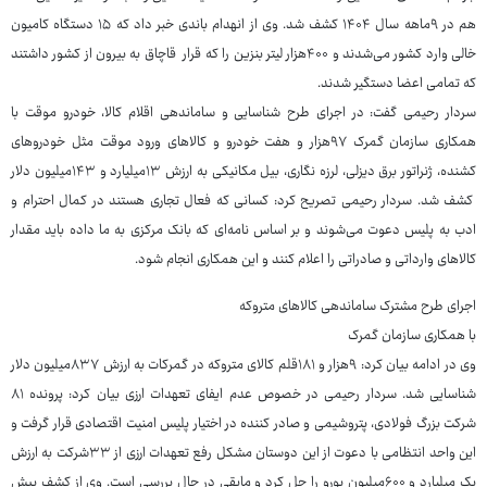
هم در ۹ماهه سال ۱۴۰۴ کشف شد. وی از انهدام باندی خبر داد که ۱۵ دستگاه کامیون
خالی وارد کشور می‌شدند و ۴۰۰هزار لیتر بنزین را که قرار قاچاق به بیرون از کشور داشتند
که تمامی اعضا دستگیر شدند.
سردار رحیمی گفت: در اجرای طرح شناسایی و ساماندهی اقلام کالا، خودرو موقت با
همکاری سازمان گمرک ۹۷هزار و هفت خودرو و کالاهای ورود موقت مثل خودروهای
کشنده، ژنراتور برق دیزلی، لرزه نگاری، بیل مکانیکی به ارزش ۱۳میلیارد و ۱۴۳میلیون دلار
کشف شد. سردار رحیمی تصریح کرد: کسانی که فعال تجاری هستند در کمال احترام و
ادب به پلیس دعوت می‌شوند و بر اساس نامه‌ای که بانک مرکزی به ما داده باید مقدار
کالاهای وارداتی و صادراتی را اعلام کنند و این همکاری انجام شود.
اجرای طرح مشترک ساماندهی کالاهای متروکه
با همکاری سازمان گمرک
وی در ادامه بیان کرد: ۹هزار و ۱۸۱قلم کالای متروکه در گمرکات به ارزش ۸۳۷میلیون دلار
شناسایی شد. سردار رحیمی در خصوص عدم ایفای تعهدات ارزی بیان کرد: پرونده ۸۱
شرکت بزرگ فولادی، پتروشیمی و صادر کننده در اختیار پلیس امنیت اقتصادی قرار گرفت و
این واحد انتظامی با دعوت از این دوستان مشکل رفع تعهدات ارزی از ۳۳شرکت به ارزش
یک میلیارد و ۶۰۰میلیون یورو را حل کرد و مابقی در حال بررسی است. وی از کشف بیش