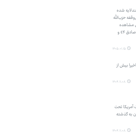
چندلایه شده
قفه حزب‌الله
بل مشاهده
است. این روز، نماد تثبیت ابتکار عمل محور مقاومت و فرسایش تدریجی دشمن است؛ جایی که موج‌های متوالی «وعده صادق ۴» و
۱۴۰۵.۰۱.۱۵
ه امسال خبر داد و گفت: اخیرا بیش از
۱۴۰۴.۱۱.۰۸
 آمریکا تحت
ون به گذشته
۱۴۰۴.۱۱.۰۸