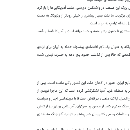
ن‌بار جنگ منطقه‌ای خواهد بود.
س بزرگ این صنعت در واشنگتن دی‌سی، مشت آمریکایی‌ها را باز کرد
برگردد، ما نفت بسیار بیشتری را خیلی زودتر از ونزوئلا، به دست
 علاقه ترامپ به ایران است.
ژی هسته‌ای تا حقوق بشر، همه و همه بهانه است و آمریکا فقط و فقط
 بلکه به عنوان یک تاجر اقتصادی پیشنهاد حمله به ایران برای آزادی
ت؛ طمعی که حالا پس از گذشت حدود پنج دهه به حسرت تبدیل شده
 مرداد ۱۳۳۲ آن برای بلعیدن نفت و منابع ایران، هنوز در اذهان ملت این کشور باقی مانده است، پس از
یگر به منطقه غرب آسیا لشکرکشی کرده است که این ماجرا نویدی از
الملل، ایالات متحده در تلاش است تا با دیپلماسی اجبار و سیاست
نگ دیگری کند. از همین رو خبرگزاری آمریکایی رویترز نیز از تلاش
اب و مقامات رسمی کشورمان هم پیشتر، با تهدید آغاز جنگ منطقه‌ای