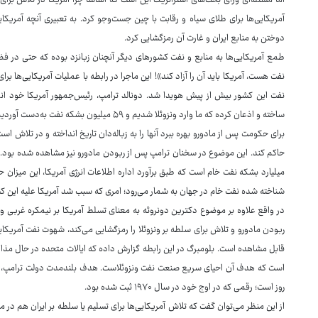
اما مسئله‌ای ورای بحث‌های استراتژیک این است که اساسا چرا آمریکا در تلاش برای
آمریکایی‌ها برای طلای سیاه و رقابت با چین جست‌وجو کرد. به تعبیری آنچه آمریکا
دوختن به منابع ایران و غارت آن رمزگشایی کرد.
طمع آمریکایی‌ها به منابع و نفت کشورهای دیگر آنچنان زبانزد بوده که حتی در ف
نفت هست، آمریکا باید آن را آزاد کند»! این ماجرا در رابطه با عملیات آمریکایی‌ها ب
نفت این کشور بیش از پیش هویدا شد. دونالد ترامپ، رئیس‌جمهور آمریکا خود انگیزه
ساخته و اذعان کرده که ما وارد ونزوئلا شدیم و ۵۹
برای حکومت پس از مادورو بهره ببرد آنها را به زباله‌دان تاریخ انداخته و در تلاش 
میلیارد بشکه نفت خام است که طبق برآورد اداره اطلاعات انرژی آمریکا، این میزان 
شناخته شده نفت خام در جهان به شمار می‌رود؛ امری که سبب شد آمریکا علیه این
در واقع علاوه بر موضوع دکترین دونروئه به معنای تسلط آمریکا بر نیمکره غربی و مد
ربودن مادورو و تلاش برای سلطه بر ونزوئلا را رمزگشایی می‌کند، شهوت نفت آمریکا
قابل مشاهده است. بلومبرگ در این رابطه گزارش داده که ایالات متحده در حال مذاکر
است که هدف آن احیای سریع صنعت نفت ونزوئلاست. هدف بلندمدت دولت ترامپ، باز
روز است؛ رقمی که در اوج خود در سال ۱۹۷۰ ثبت شده بود.
از این منظر می‌توان گفت که تلاش آمریکایی‌ها برای تسلیم یا سلطه بر ایران هم در م