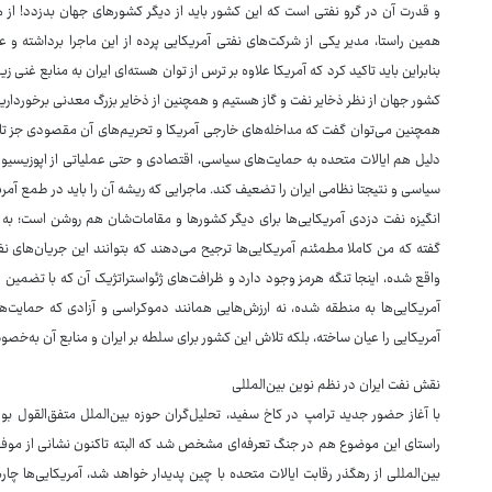
و قدرت آن در گرو نفتی است که این کشور باید از دیگر کشورهای جهان بدزدد! از هم
همین راستا، مدیر یکی از شرکت‌های نفتی آمریکایی پرده از این ماجرا برداشته و
بنابراین باید تاکید کرد که آمریکا علاوه بر ترس از توان هسته‌ای ایران به منابع غ
کشور جهان از نظر ذخایر نفت و گاز هستیم و همچنین از ذخایر بزرگ معدنی برخورداری
همچنین می‌توان گفت که مداخله‌های خارجی آمریکا و تحریم‌های آن مقصودی جز تل
دلیل هم ایالات متحده به حمایت‌های سیاسی، اقتصادی و حتی عملیاتی از اپوزیسیون 
سیاسی و نتیجتا نظامی ایران را تضعیف کند. ماجرایی که ریشه آن را باید در طمع آمر
انگیزه نفت دزدی آمریکایی‌ها برای دیگر کشورها و مقامات‌شان هم روشن است؛ به عن
گفته که من کاملا مطمئنم آمریکایی‌ها ترجیح می‌دهند که بتوانند این جریان‌های نفتی
واقع شده، اینجا تنگه هرمز وجود دارد و ظرافت‌های ژئواستراتژیک آن که با تضم
آمریکایی‌ها به منطقه شده، نه ارزش‌هایی همانند دموکراسی و آزادی که حمایت‌ها
آمریکایی را عیان ساخته، بلکه تلاش این کشور برای سلطه بر ایران و منابع آن به‌خ
نقش نفت ایران در نظم نوین بین‌المللی
با آغاز حضور جدید ترامپ در کاخ سفید، تحلیل‌گران حوزه بین‌الملل متفق‌القول بودن
راستای این موضوع هم در جنگ تعرفه‌ای مشخص شد که البته تاکنون نشانی از موفقی
بین‌المللی از رهگذر رقابت ایالات متحده با چین پدیدار خواهد شد، آمریکایی‌ها چا