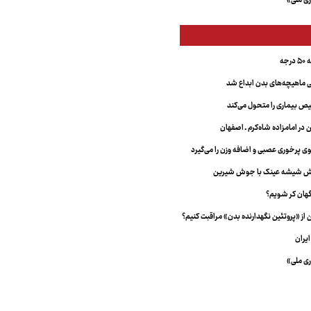
ری ملی»
جه
ماهیچه‌های بدن ابداع شد
 بیماری را متحول می‌کند
 در امامزاده شاه‌کرم ـ اصفهان
خش شیشه عینک با جوش شیرین
هان کر شویم؟
از «پروتئین نگهدارنده بدن» مراقبت کنیم؟
یران
ری ملی»