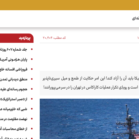
ه ای
کد مطلب:
۲۰٬۴۰۴
پربازدید
جلد شماره ۶۰۷ روزنامه آگاه
پایان هـژمـونی آمریـک
فروپاشی افسانه خلع
اید آن را آزاد کند! این امر حکایت از طمع و میل سیری‌ناپذیر
منطق دیدبانی تمدن 
ست و رویای تکرار عملیات کاراکاس در تهران را در سر می‌پرورانند!
هجوم رسانه‌ای علیه ا
از «صبر استراتژیک» 
شبی که خاورمیانه 
نهضت مقاومت در منط
از خطای محاسبات آمری