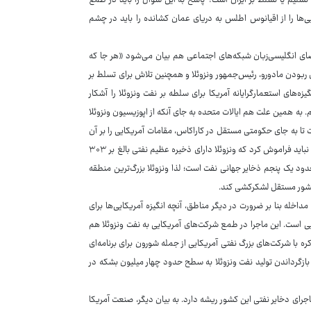
 تسلیم یا تسلط بر ایران است؟ پاسخ به این سوال را باید در طمع
یی‌ها را از اقیانوس اطلس به دریای عمان کشانده را باید در چشم
ضای انگلیسی‌زبان شبکه‌های اجتماعی هم بیان می‌شود «هر جا که
رای ربودن مادورو، رئیس‌جمهور ونزوئلا و همچنین تلاش برای تسلط بر
‌های استعمارگرایانه آمریکا برای سلطه بر نفت ونزوئلا را آشکار
 میلیون بشکه نفت به‌دست آوردیم. به همین علت هم ایالات متحده به جای آنکه از اپوزیسیون ونزوئلا
است تا به جای حکومتی مستقل در کاراکاس، مقامات آمریکایی را بر آن
حاکم کند. این موضوع در سخنان ترامپ پس از ربودن مادورو نیز مشاهده شده بود. نباید فراموش کرد که ونزوئلا دارای ذخیره عظیم نفتی بالغ بر ۳۰۳
حدود یک پنجم ذخایر جهانی نفت است؛ لذا ونزوئلا بزرگ‌ترین منطقه
 کشور مستقل لشکرکشی کند.
اخله بنا بر ضرورت در دیگر مناطق، آنچه انگیزه آمریکایی‌ها برای
یی است. این ماجرا در طمع شرکت‌های آمریکایی به نفت ونزوئلا هم
ه با شرکت‌های بزرگ نفتی آمریکایی از جمله شورون برای برنامه‌ای
گرداندن تولید نفت ونزوئلا به سطح حدود چهار میلیون بشکه در
اجرای دخایر نفتی این کشور ریشه دارد. به بیان دیگر، صنعت آمریکا