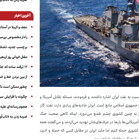
ضربه زدن به «تاب‌آو
آخرین اخبار
نجف و کربلا در آستانه ۵۰ در
رادار مخصوص بررسی 
برچسب جدید، تشخیص
مقتل‌خوانی روز اربعین
۱۲ ترفند ساده که جلوی پرخوری عصبی و اضافه ‌وزن را می‌گیرد
از بین بردن خط و 
چطور ممکن است ناگ
چگونه با افزایش سن 
ت به نفت ایران اشاره داشتند و فرمودند: مسئله تقابل آمریکا و
 جمهوری اسلامی مانع است. ایران جاذبه‌های زیادی دارد؛ نفت، گاز،
هجوم رسانه‌ای علیه ا
وز به چنین کشوری چشم طمع می‌دوزد. اینکه گاهی صحبت جنگ
ضربه زدن به «تاب‌آو
مریکایی‌ها بارها در حرف‌های‌شان تهدید می‌کردند و می‌گفتند همه
ه کشوری حمله کنیم اما ملت ایران در مقابل کسی که حمله و اذیت