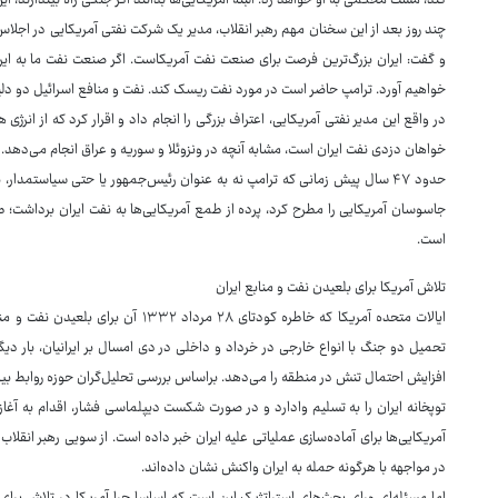
کند، مشت محکمی به او خواهد زد. البته آمریکایی‌ها بدانند اگر جنگی راه بیندازند، ای
چند روز بعد از این سخنان مهم رهبر انقلاب، مدیر یک شرکت نفتی آمریکایی در اجلا
و گفت: ایران بزرگ‌ترین فرصت برای صنعت نفت آمریکاست. اگر صنعت نفت ما به ایران 
خواهیم آورد. ترامپ حاضر است در مورد نفت ریسک کند. نفت و منافع اسرائیل دو دلیل
در واقع این مدیر نفتی آمریکایی، اعتراف بزرگی را انجام داد و اقرار کرد که از انر
خواهان دزدی نفت ایران است، مشابه آنچه در ونزوئلا و سوریه و عراق انجام می‌دهد.
حدود ۴۷ سال پیش زمانی که ترامپ نه به عنوان رئیس‌جمهور یا حتی سیاستمدار،
جاسوسان آمریکایی را مطرح کرد، پرده از طمع آمریکایی‌ها به نفت ایران برداش
است.
تلاش آمریکا برای بلعیدن نفت و منابع ایران
ایالات متحده آمریکا که خاطره کودتای ۲۸
تحمیل دو جنگ با انواع خارجی در خرداد و داخلی در دی‌ امسال بر ایرانیان، بار د
افزایش احتمال تنش در منطقه را می‌دهد. براساس بررسی تحلیل‌گران حوزه روابط بین‌
توپخانه ایران را به تسلیم وادارد و در صورت شکست دیپلماسی فشار، اقدام به آغاز ج
آمریکایی‌ها برای آماده‌سازی عملیاتی علیه ایران خبر داده است. از سویی رهبر انقل
در مواجهه با هرگونه حمله به ایران واکنش نشان داده‌اند.