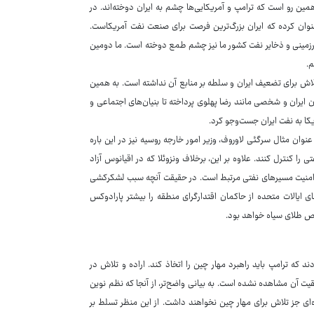
ین رو است که ترامپ و آمریکایی‌ها چشم به ایران دوخته‌اند. در
 عنوان کرده که ایران بزرگ‌ترین فرصت برای صنعت نفت آمریکاست.
نی زیرزمینی و ذخایر نفت کشور ما نیز چشم طمع دوخته است. ما دومین
م.
اش برای تضعیف ایران و سلطه بر منابع آن نداشته است. به همین
ایران و شخصی مانند رضا پهلوی پرداخته تا بنیان‌های اجتماعی و
یکا به نفت ایران جست‌وجو کرد.
وان مثال سرگئی لاوروف، وزیر امور خارجه روسیه نیز در این باره
 را کنترل کنند. علاوه بر این، برخلاف ونزوئلا که در اقیانوس آزاد
ین امنیت مسیرهای نفتی مرتبط است. در حقیقت آنچه سبب لشکرکشی
ی ایالات متحده از حاکمان اقتدارگرای منطقه را بیشتر پارادوکس
صوص طلای سیاه خواهد بود.
د که ترامپ باید راهبرد مهار چین را اتخاذ کند. اراده و تلاش در
ت آن مشاهده نشده است. به بیانی واضح‌تر، از آنجا که نظم نوین
ره‌ای جز تلاش برای مهار چین نخواهند داشت. از این منظر تسلط بر