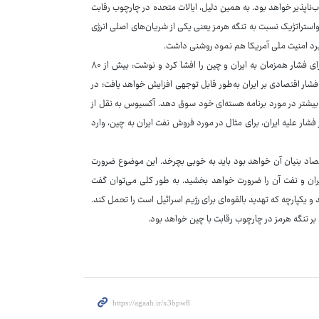
اب‌ناپذیر خواهد بود. به همین دلیل، ایالات متحده در چارچوب رقابت
ئواستراتژیک نسبت به تنگه هرمز یعنی یکی از شریان‌های اصلی انرژی
هبرد امنیت ملی آمریکا هم نمود روشنی داشت.
در همین رابطه پایگاه خبری آکسیوس به نقل از دو مقام آمریکایی، توطئه آمریکا برای فشار همزمان به ایران و چین را افشا کرد و نوشت: بیش از ۸۰
شار اقتصادی بر ایران به‌طور قابل توجهی افزایش خواهد یافت؛ در
ات بیشتر در مورد برنامه هسته‌ای خود سوق دهد. آکسیوس به نقل از
شار علیه ایران، برای مثال در مورد فروش نفت ایران به چین، وارد
قتصاد بنیان آن خواهد بود باید به خوبی بچرخد. این موضوع ضرورت
ایران و نفت آن را ضرورت خواهد بخشید. به طور کلی می‌توان گفت
 و یکپارچه که تهدید بالقوه‌ای برای رژیم اسرائیل است را تحمل کند.
بر تنگه هرمز در چارچوب رقابت با چین خواهد بود.