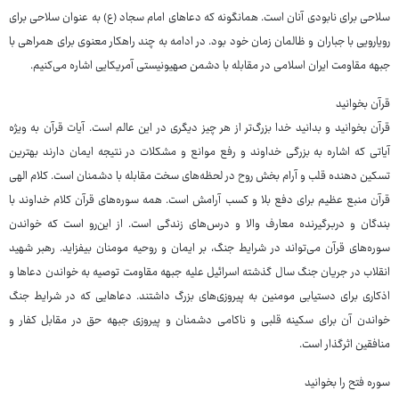
سلاحی برای نابودی آنان است. همانگونه که دعاهای امام سجاد (ع) به عنوان سلاحی برای
رویارویی با جباران و ظالمان زمان خود بود. در ادامه به چند راهکار معنوی برای همراهی با
جبهه مقاومت ایران اسلامی در مقابله با دشمن صهیونیستی آمریکایی اشاره می‌کنیم.
قرآن بخوانید
قرآن بخوانید و بدانید خدا بزرگ‌تر از هر چیز دیگری در این عالم است. آیات قرآن به ویژه
آیاتی که اشاره به بزرگی خداوند و رفع موانع و مشکلات در نتیجه ایمان دارند بهترین
تسکین دهنده قلب و آرام بخش روح در لحظه‌های سخت مقابله با دشمنان است. کلام الهی
قرآن منبع عظیم برای دفع بلا و کسب آرامش است. همه سوره‌های قرآن کلام خداوند با
بندگان و دربرگیرنده معارف والا و درس‌های زندگی است. از این‌رو است که خواندن
سوره‌های قرآن می‌تواند در شرایط جنگ، بر ایمان و روحیه مومنان بیفزاید. رهبر شهید
انقلاب در جریان جنگ سال گذشته اسرائیل علیه جبهه مقاومت توصیه به خواندن دعاها و
اذکاری برای دستیابی مومنین به پیروزی‌های بزرگ داشتند. دعاهایی که در شرایط جنگ
خواندن آن برای سکینه قلبی و ناکامی دشمنان و پیروزی جبهه حق در مقابل کفار و
منافقین اثرگذار است.
سوره فتح را بخوانید