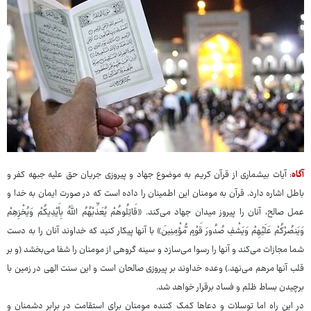
آگاه
: آیات بیشماری از قرآن کریم به موضوع جهاد و پیروزی جریان حق علیه جبهه کفر و
باطل اشاره دارد. قرآن به مومنان این اطمینان را داده است که در صورت ایمان به خدا و
عمل صالح، آنان را پیروز میدان جهاد می‌کند. «قَاتِلُوهُمْ یُعَذِّبْهُمُ اللّهُ بِأَیْدِیکُمْ وَیُخْزِهِمْ
وَیَنصُرْکُمْ عَلَیْهِمْ وَیَشْفِ صُدُورَ قَوْمٍ مُّؤْمِنِینَ» با آنها پیکار کنید که خداوند آنان را به دست
شما مجازات می‌کند و آنها را رسوا می‌سازد و سینه گروهی از مومنان را شفا می‌بخشد (و بر
قلب آنها مرهم می‌نهد.) وعده خداوند بر پیروزی صالحان است و این سنت الهی در زمین با
برچیدن بساط ظلم و فساد برقرار خواهد شد.
در این راه اما توسلات و دعاها کمک کننده مومنان برای استقامت در برابر دشمنان و