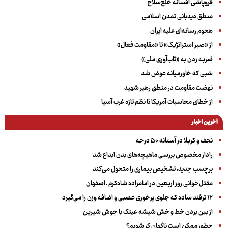
فروپاشی افسانه خلع‌سلاح
منطق دیدبانی تمدن اسلامی
هجوم رسانه‌ای علیه ایران
از «صبر استراتژیک» تا «مقاومت فعال»
ضربه زدن به «تاب‌آوری ملی»
شبی که خاورمیانه عوض شد
نهضت مقاومت در منطق رهبر شهید
از خطای محاسبات آمریکا تا نظم تازه غرب آسیا
آخرین اخبار
نجف و کربلا در آستانه ۵۰ درجه
رادار مخصوص بررسی ماهیچه‌های بدن ابداع شد
برچسب جدید، تشخیص بیماری را متحول می‌کند
مقتل‌خوانی روز اربعین در امامزاده شاه‌کرم ـ اصفهان
۱۲ ترفند ساده که جلوی پرخوری عصبی و اضافه ‌وزن را می‌گیرد
از بین بردن خط و خش شیشه عینک با جوش شیرین
چطور ممکن است ناگهان کر شویم؟