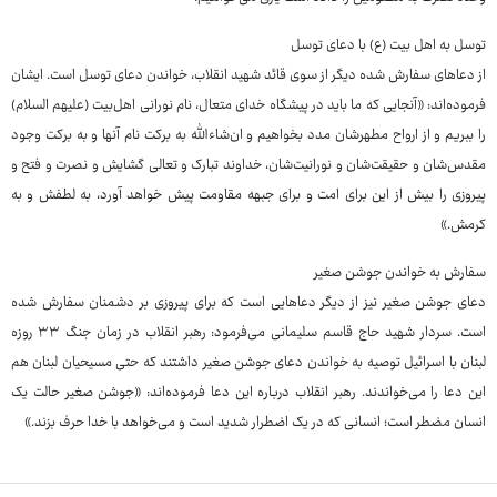
توسل به اهل بیت (ع) با دعای توسل
از دعاهای سفارش شده دیگر از سوی قائد شهید انقلاب، خواندن دعای توسل است. ایشان
فرموده‌اند: «آنجایی که ما باید در پیشگاه خدای متعال، نام نورانی اهل‌بیت (علیهم السلام)
را ببریم و از ارواح مطهرشان مدد بخواهیم و ان‌شاءالله به برکت نام آنها و به برکت وجود
مقدس‌شان و حقیقت‌شان و نورانیت‌شان، خداوند تبارک و تعالی گشایش و نصرت و فتح و
پیروزی را بیش از این برای امت و برای جبهه مقاومت پیش خواهد آورد، به لطفش و به
کرمش.»
سفارش به خواندن جوشن صغیر
دعای جوشن صغیر نیز از دیگر دعاهایی است که برای پیروزی بر دشمنان سفارش شده
است. سردار شهید حاج قاسم سلیمانی می‌فرمود: رهبر انقلاب در زمان جنگ ۳۳ روزه
لبنان با اسرائیل توصیه به خواندن دعای جوشن صغیر داشتند که حتی مسیحیان لبنان هم
این دعا را می‌خواندند. رهبر انقلاب درباره این دعا فرموده‌اند: «جوشن صغیر حالت یک
انسان مضطر است؛ انسانی که در یک اضطرار شدید است و می‌خواهد با خدا حرف بزند.»