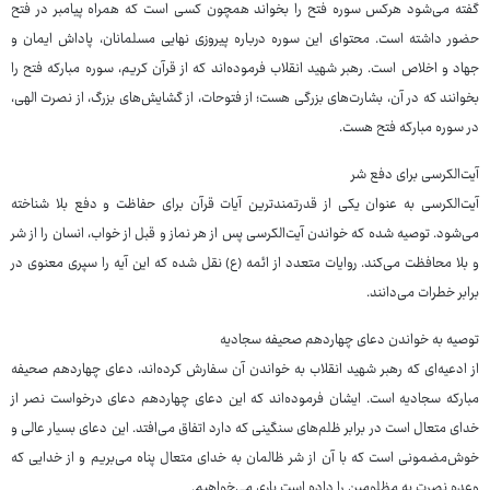
گفته می‌شود هرکس سوره فتح را بخواند همچون کسی است که همراه پیامبر در فتح
حضور داشته است. محتوای این سوره درباره پیروزی نهایی مسلمانان، پاداش ایمان و
جهاد و اخلاص است. رهبر شهید انقلاب فرموده‌اند که از قرآن کریم، سوره مبارکه فتح را
بخوانند که در آن، بشارت‌های بزرگی هست؛ از فتوحات، از گشایش‌های بزرگ، از نصرت الهی،
در سوره مبارکه فتح هست.
آیت‌الکرسی برای دفع شر
آیت‌الکرسی به عنوان یکی از قدرتمندترین آیات قرآن برای حفاظت و دفع بلا شناخته
می‌شود. توصیه شده که خواندن آیت‌الکرسی پس از هر نماز و قبل از خواب، انسان را از شر
و بلا محافظت می‌کند. روایات متعدد از ائمه (ع) نقل شده که این آیه را سپری معنوی در
برابر خطرات می‌دانند.
توصیه به خواندن دعای چهاردهم صحیفه سجادیه
از ادعیه‌ای که رهبر شهید انقلاب به خواندن آن سفارش کرده‌اند، دعای چهاردهم صحیفه
مبارکه سجادیه است. ایشان فرموده‌اند که این دعای چهاردهم دعای درخواست نصر از
خدای متعال است در برابر ظلم‌های سنگینی که دارد اتفاق می‌افتد. این دعای بسیار عالی و
خوش‌مضمونی است که با آن از شر ظالمان به خدای متعال پناه می‌بریم و از خدایی که
وعده نصرت به مظلومین را داده است یاری می‌خواهیم.