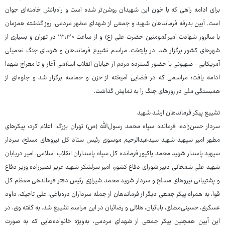
برای ادامه راهی که با خون این شهیدان روشن‌تر شده است و راه‌بانش خامنه‌ای جوان
است. آیین بدرقه فرماندهان شهید و جمعی از شهدای مطهر مردمی، روز گذشته همزمان
با سالروز شهادت امیرالمومنین حضرت علی (ع) و از ساعت ۱۳:۳۰ در تهران و بسیاری از
شهرهای کشور برگزار شد. در پایتخت، مراسم تشییع فرماندهان و شهدای جنگ تحمیلی
آمریکایی– صهیونی با حضور گسترده مردم از خیابان انقلاب اسلامی آغاز و تا معراج شهدا
ادامه یافت؛ مراسمی که در فضایی آمیخته از حزن و حماسه برگزار شد و جلوه‌ای از
همبستگی ملی در روزهای جنگ را به نمایش گذاشت.
تشییع پیکر فرماندهان ارشد شهید
سردار حسن‌زاده، فرمانده سپاه محمد رسول‌الله (ص) تهران بزرگ، اعلام کرد: پیکرهای
مطهر امیر سپهبد شهید سیدعبدالرحیم موسوی رئیس ستاد کل نیروهای مسلح، سردار
سپهبد پاسدار شهید محمد پاکپور فرمانده کل سپاه پاسداران انقلاب اسلامی، امیر دریابان
شهید علی شمخانی دبیر شورای دفاع کشور، امیر سرلشکر شهید عزیز نصیرزاده وزیر دفاع
و پشتیبانی نیروهای مسلح و سردار شهید محمد شیرازی رئیس دفتر فرماندهی معظم کل
قوا، به همراه پیکر جمعی دیگر از فرماندهان از جمله سرداران دره‌باغی، علی تاجیک، داود
عسگری، حسینی‌مطلق، بابائیان، هلالی و رضائیان در این مراسم تشییع شد. به گفته وی، در
این آیین همچنین پیکر جمعی از شهدای مردمی، به‌ویژه خانواده‌هایی که به صورت