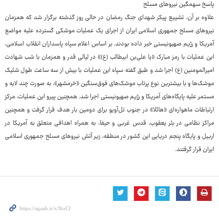
پاسخ سهمگین نیروهای مسلح
علاوه بر آن، تشییع پیکر شهدای جنگ رمضان در حالی روز گذشته برگزار شد که همزمان
نیروهای مسلح جمهوری اسلامی ایران از اجرای یک عملیات موشکی گسترده علیه مواضع
آمریکا و رژیم صهیونیستی خبر داده بودند. بر اساس اعلام سپاه پاسداران انقلاب اسلامی،
این عملیات با رمز مبارک «یا علی‌بن ابیطالب (ع)» در لیالی قدر و همزمان با شب شهادت
امیرالمومنین (ع) اجرا شد و طبق گفته سپاه این عملیات با بیش از سه ساعت طول شلیک
موشک‌ها و با بیشترین نوع پرتاب موشک‌های فوق‌سنگین «خرمشهر»، به صورت چند لایه و
مستمر علیه پایگاه‌های آمریکا و رژیم صهیونیستی اجرا شد. همچنین پیرو این عملیات، مرکز
ارتباطات ماهواره‌ای «هائلا» در جنوب تل‌آویو برای دومین بار هدف قرار گرفت و همچنین
مراکز نظامی در بئر یعقوب، قدس غربی و حیفا، به همراه اهدافی متعلق به آمریکا در
اربیل و پایگاه پنجم دریایی این کشور در منطقه، زیر آتش نیروهای مسلح جمهوری اسلامی
ایران قرار گرفتند.