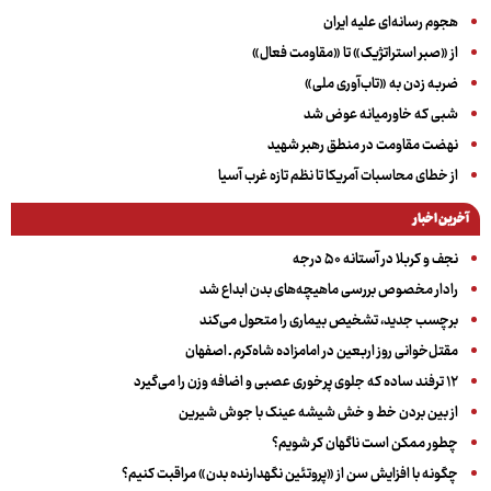
هجوم رسانه‌ای علیه ایران
از «صبر استراتژیک» تا «مقاومت فعال»
ضربه زدن به «تاب‌آوری ملی»
شبی که خاورمیانه عوض شد
نهضت مقاومت در منطق رهبر شهید
از خطای محاسبات آمریکا تا نظم تازه غرب آسیا
آخرین اخبار
نجف و کربلا در آستانه ۵۰ درجه
رادار مخصوص بررسی ماهیچه‌های بدن ابداع شد
برچسب جدید، تشخیص بیماری را متحول می‌کند
مقتل‌خوانی روز اربعین در امامزاده شاه‌کرم ـ اصفهان
۱۲ ترفند ساده که جلوی پرخوری عصبی و اضافه ‌وزن را می‌گیرد
از بین بردن خط و خش شیشه عینک با جوش شیرین
چطور ممکن است ناگهان کر شویم؟
چگونه با افزایش سن از «پروتئین نگهدارنده بدن» مراقبت کنیم؟