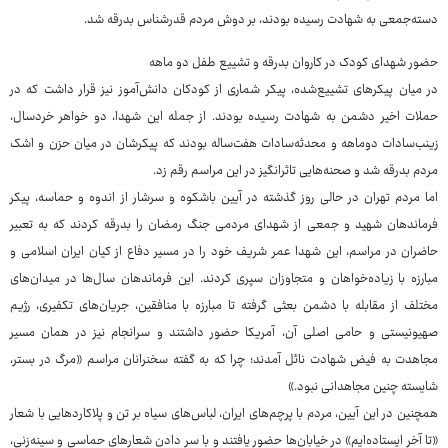
دسته‌جمعی به شهادت رسیده بودند، بر دوش مردم قدرشناس بدرقه شد.
حضور شهدای کودک در کاروان بدرقه و تشییع طفل دو ماهه
در میان پیکرهای تشییع‌شده، پیکر شماری از کودکان دانش‌آموز نیز قرار داشت که در
حملات اخیر دشمن به شهادت رسیده بودند. از جمله این شهدا، دو خواهر خردسال،
زینب‌سادات دوماهه و محدثه‌سادات هفت‌ساله بودند که پیکرشان در میان حزن و اشک
مردم بدرقه شد و صحنه‌هایی تاثرانگیز در این مراسم رقم زد.
اما مردم تهران در حالی روز گذشته در آیین باشکوه و سرشار از اندوه و حماسه، پیکر
فرماندهان شهید و جمعی از شهدای مردمی جنگ رمضان را بدرقه کردند که به تعبیر
حاضران در مراسم، این شهدا عمر شریف خود را در مسیر دفاع از کیان ایران اسلامی و
مبارزه با زیاده‌خواهان و متجاوزان سپری کردند. این فرماندهان سال‌ها در میدان‌های
مختلف از مقابله با دشمن بعثی گرفته تا مبارزه با منافقین، جریان‌های تکفیری، رژیم
صهیونیستی و حامی اصلی آن، آمریکا حضور داشتند و سرانجام نیز در همان مسیر
مجاهدت به فیض شهادت نائل آمدند؛ چرا که به گفته سخنرانان مراسم «مرگ در بستر،
شایسته چنین مجاهدانی نبود.»
همچنین در این آیین، مردم با پرچم‌های ایران، لباس‌های سیاه بر تن و پلاکاردهایی با شعار
«تا آخر ایستاده‌ایم» در خیابان‌ها حضور یافتند و با سر دادن شعارهای حماسی و سینه‌زنی،