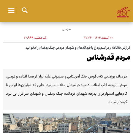
سیاسی
۲۰ اسفند ۱۴۰۴ - ۲۱:۳۶
کد مطلب:
۲۰٬۹۶۹
گزارش «آگاه» از مراسم وداع با فرماندهان و شهدای مردمی جنگ رمضان را بخوانید
مــردم قـدرشـناس
در میانه روزهایی که ناقوس جنگ آمریکایی و صهیونی علیه ایران از صدا افتاده و کوهی،
موش زاییده، قلب انقلاب دوباره در میدان انقلاب می‌تپد؛ جایی که میلیون‌ها ایرانی با
گام‌هایی استوار برای بدرقه شهدای فرمانده جنگ رمضان و شهدای سرافراز این نبرد
گردهم آمدند.