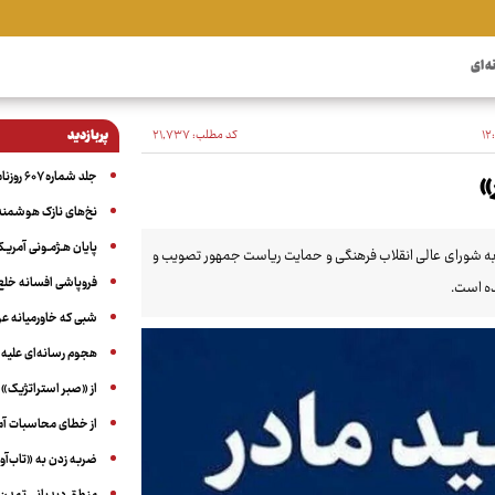
ه ای
کد مطلب:
۲۱٬۷۳۷
پربازدید
جلد شماره ۶۰۷ روزنامه آگاه
»
نخ‌های نازک هوشمند 
پایان هـژمـونی آمریـک
به شورای عالی انقلاب فرهنگی و حمایت ریاست جمهور تصویب و
فروپاشی افسانه خلع
شده است.
شبی که خاورمیانه 
هجوم رسانه‌ای علیه ا
از «صبر استراتژیک» 
از خطای محاسبات آمری
ضربه زدن به «تاب‌آو