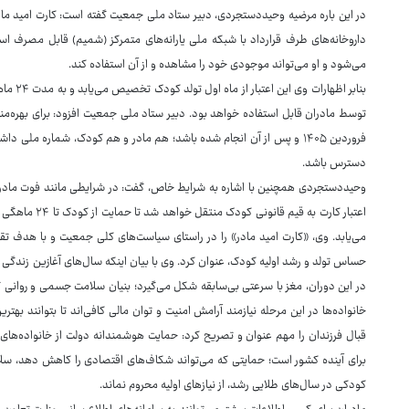
در این باره مرضیه وحیددستجردی، دبیر ستاد ملی جمعیت گفته است: کارت امید ما
داروخانه‌های طرف قرارداد با شبکه ملی یارانه‌های متمرکز (شمیم) قابل مصرف است،
می‌شود و او می‌تواند موجودی خود را مشاهده و از آن استفاده کند.
بنابر اظ
توسط مادران قابل استفاده خواهد بود. دبیر ستاد ملی جمعیت افزود: برای بهره‌مندی ا
فروردین ۱۴۰۵ و پس از آن انجام شده باشد؛ هم مادر و هم کودک، شماره مل
دسترس باشد.
وحیددستجردی همچنین با اشاره به شرایط خاص، گفت: در شرایطی مانند فوت مادر
اعتبار کارت به 
می‌یابد. وی، «کارت امید مادر» را در راستای سیاست‌های کلی جمعیت و با هدف تق
حساس تولد و رشد اولیه کودک، عنوان کرد. وی با بیان اینکه سال‌های آغازین زندگی
در این دوران، مغز با سرعتی بی‌سابقه شکل می‌گیرد؛ بنیان سلامت جسمی و روانی گذ
خانواده‌ها در این مرحله نیازمند آرامش امنیت و توان مالی کافی‌اند تا بتوانند بهت
قبال فرزندان را مهم عنوان و تصریح کرد: حمایت هوشمندانه دولت از خانواده‌های
برای آینده کشور است؛ حمایتی که می‌تواند شکاف‌های اقتصادی را کاهش دهد، سل
کودکی در سال‌های طلایی رشد، از نیازهای اولیه محروم نماند.