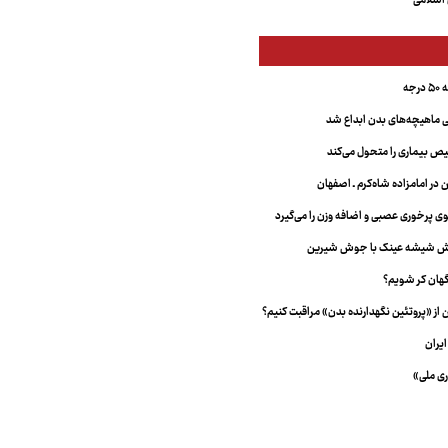
اسلامی
جه
ماهیچه‌های بدن ابداع شد
 بیماری را متحول می‌کند
 در امامزاده شاه‌کرم ـ اصفهان
خش شیشه عینک با جوش شیرین
هان کر شویم؟
از «پروتئین نگهدارنده بدن» مراقبت کنیم؟
یران
ری ملی»