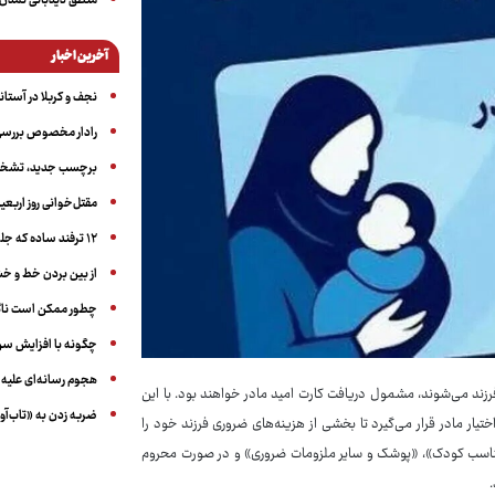
منطق دیدبانی تمدن 
آخرین اخبار
نجف و کربلا در آستانه ۵۰ در
رادار مخصوص بررسی 
برچسب جدید، تشخیص
مقتل‌خوانی روز اربعین
۱۲ ترفند ساده که جلوی پرخوری عصبی و اضافه ‌وزن را می‌گیرد
از بین بردن خط و 
چطور ممکن است ناگ
چگونه با افزایش سن 
هجوم رسانه‌ای علیه ا
ایرانی که از تاریخ یکم فروردین ۱۴۰۵ به بعد صاحب فرزند می‌شوند، مشمول دریافت کارت امید مادر خواهند بود. با این
ضربه زدن به «تاب‌آو
تیار مادر قرار می‌گیرد تا بخشی از هزینه‌های ضروری فرزند خود را
یه مناسب کودک»، «پوشک و سایر ملزومات ضروری» و در صورت محروم