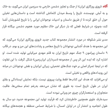
آگاه
: «روزی روزگاری ایران» از جنگ و تجاوز دشمن خارجی به سرزمین ایران می‌گوید: به خاک
و به آبش. نویسنده، تاریخ را وسط میدان کلماتش گذاشته است و داستان‌هایی تخیلی
حول آن خلق کرده تا از طریق داستان و ادبیات نوجوانان ایرانی را با تاریخ کشورشان آشنا
کند؛ به‌ویژه در شرایط فعلی که بار دیگر این خاک مقاوم مورد هجوم دشمن بیگانه قرار
گرفته است.
مدیر نشر شکوفه در مورد انتشار مجموعه کتاب جدید «روزی روزگاری ایران» می‌گوید که
این مجموعه با هدف آشنایی نوجوانان با تاریخ معاصر و رشادت‌های این مرز و بوم، در قالب
۹ داستان پیرامون ۹ جنگ مهم تاریخ ایران به قلم مهدی میرکیایی تولید شده است. او
اشاره کرد که ایده این اثر پس از مجموعه «سرداران ایران‌زمین» شکل گرفت، با این تفاوت
که در اینجا تمرکز اصلی بر خود جنگ‌های تحمیلی، زیرکی ایرانیان و نقش نوجوانان در میانه
این رویدادهای واقعی و تخیلی است.
او می‌افزاید که هدف این کتاب‌ها فقط روایت پیروزی نیست، بلکه نمایش ایستادگی و بقای
ایران در طول تاریخ است؛ به طوری که نشان می‌دهد به‌رغم تمام سختی‌ها، عاقبت
متجاوزان و استعمارگران چیزی جز ویرانی نبوده است.
سیدعارف علوی همچنین خاطرنشان کرد که فرآیند تولید این مجموعه حدود دو سال به
طول انجامید و انتشار آن در اوایل امسال، با شرایط حساس منطقه و هجمه‌های بیگانه