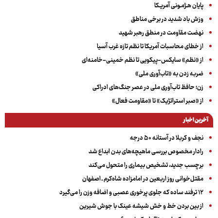
پایان هـژمـونی آمریـکا
وزش باد شدید در برخی مناطق
نهضت مقاومت در منطق رهبر شهید
از خطای محاسبات آمریکا تا نظم تازه غرب آسیا
از «نظم» سایکس-پیکویی تا نظم خمینی-خامنه‌ای
ضربه زدن به «تاب‌آوری ملی»
زن؛ حافظ تاب‌آوری ملی در عصر جنگ‌های ادراکی
از «صبر استراتژیک» تا «مقاومت فعال»
آخرین اخبار
نجف و کربلا در آستانه ۵۰ درجه
رادار مخصوص بررسی ماهیچه‌های بدن ابداع شد
برچسب جدید، تشخیص بیماری را متحول می‌کند
مقتل‌خوانی روز اربعین در امامزاده شاه‌کرم ـ اصفهان
۱۲ ترفند ساده که جلوی پرخوری عصبی و اضافه ‌وزن را می‌گیرد
از بین بردن خط و خش شیشه عینک با جوش شیرین