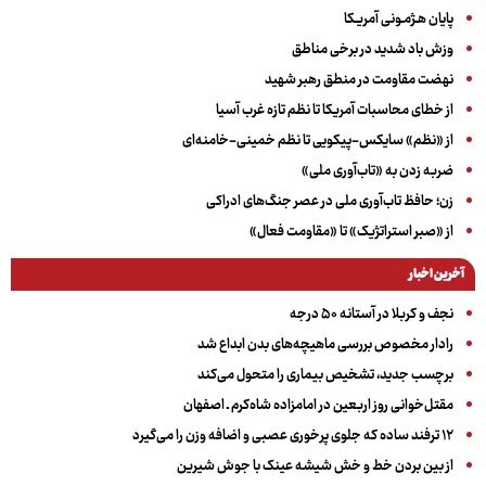
پایان هـژمـونی آمریـکا
وزش باد شدید در برخی مناطق
نهضت مقاومت در منطق رهبر شهید
از خطای محاسبات آمریکا تا نظم تازه غرب آسیا
از «نظم» سایکس-پیکویی تا نظم خمینی-خامنه‌ای
ضربه زدن به «تاب‌آوری ملی»
زن؛ حافظ تاب‌آوری ملی در عصر جنگ‌های ادراکی
از «صبر استراتژیک» تا «مقاومت فعال»
آخرین اخبار
نجف و کربلا در آستانه ۵۰ درجه
رادار مخصوص بررسی ماهیچه‌های بدن ابداع شد
برچسب جدید، تشخیص بیماری را متحول می‌کند
مقتل‌خوانی روز اربعین در امامزاده شاه‌کرم ـ اصفهان
۱۲ ترفند ساده که جلوی پرخوری عصبی و اضافه ‌وزن را می‌گیرد
از بین بردن خط و خش شیشه عینک با جوش شیرین