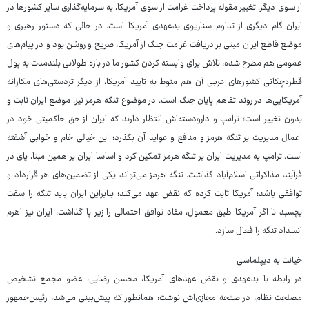
از سوی دیگر، تغییر مقوله پرداخت غرامت از سوی آمریکا، به سرمایه‌گذاری سایر کشورها در
ایران گام دیگری از تداوم سناریوی بدعهدی آمریکا است. در حالی که دستور رهبری و
موضع قاطع ایران مبنی بر دریافت غرامت جنگ از آمریکا، صریح و روشن بود و در پیام‌های
عمومی هم مطرح شده، تلاش برای وابسته کردن کشور ما در بازه طولانی بلندمدت به پول
قطره‌چکانی کشورهای عربی آن هم منوط به تایید آمریکا، از دیگر تردستی‌های مکارانه
آمریکایی‌ها در روند تفاهم پایان جنگ است. در موضوع تنگه هرمز نیز، موضع ایران ثابت و
بدون تغییر است؛ ترامپ و دارودسته‌اش انتظار دارند که ایران از حق حاکمیتی خود در
اعمال مدیریت بر تنگه هرمز و منافع و عواید آن بگذرد؛ این خیالی خام و خوابی آشفته
است. ترامپ به مدیریت ایران بر تنگه هرمز تمکین کرد و اساسا ایران بر همین مبنا، پای در
فرآیند مذاکراتی اسلام‌آباد گذاشت. تنگه هرمز می‌تواند یکی از تضمین‌های هر قرارداد و
توافقی باشد؛ آمریکا ثابت کرده که نقض‌ عهد می‌کند؛ بنابراین ایران باید تنگه را سفت
بچسبد تا اگر آمریکا طبق معمول، مفاد توافق احتمالی را زیر پا گذاشت، ایران نیز اهرم
انسداد تنگه را فعال سازد.
خیانت به دیپلماسی
در رابطه با بدعهدی و نقض عهدهای آمریکا، محسن رضایی، عضو مجمع تشخیص
مصلحت نظام، در صفحه مجازی‌اش نوشت: همانطور که پیش‌بینی می‌شد، رئیس‌جمهور