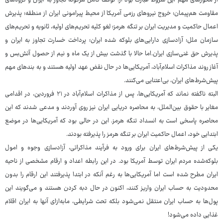
از محورهای مهم این شروط عبارت بود از: توقف کامل هرگونه تجاوز به ایران و گروه‌های
مقاومت هم‌پیمان؛ خروج نیروهای رزمی آمریکا از محیط پیرامونی ایران از منطقه؛ پذیرش
اعمال حاکمیت و مدیریت ایران بر تنگه هرمز؛ لغو کلیه تحریم‌های اولیه، ثانویه و تحریم‌های
سازمان ملل؛ آزادسازی دارایی‌های بلوکه شده ایران؛ پرداخت خسارت تجاوز به ایران و
پذیرش حق غنی‌سازی ایران.اما حالا با گذشت بیش از یک ماه و نیم از حصول آتش‌بس و
آغاز روند مذاکرات اسلام‌آباد، آمریکایی‌ها در حال نقض عهد اولیه هستند و به بندهای مهم
پیش‌شرط‌های ایران، بی‌اعتنایی می‌کنند.
البته ناگفته نماند که آمریکایی‌ها، پس از مذاکرات اسلام‌آباد در ۲۱ فروردین، در اقدامی
مغایر با حقوق بین‌الملل، به محاصره دریایی ایران نیز روی آوردند و مدعی شدند که این
محاصره پاسخی است به انسداد تنگه هرمز. این در حالی بود که آمریکایی‌ها در موضع
ابتدایی خود، اعمال حاکمیت ایران بر تنگه هرمز را پذیرفته بودند.
یکی از پیش‌شرط‌های ایران برای ورود به فرآیند مذاکراتی، آزادسازی وجوه و امول
بلوکه‌شده مردم ایران توسط آمریکا بود. در این رابطه اعداد و ارقام مشخصی از ناحیه
ایران مطرح شده است اما آمریکایی‌ها به رغم آنکه در ابتدا پذیرفتند این ارقام را بدون
محدودیت به حساب ایران واریز کنند، اکنون در حال دبه کردن هستند و می‌گویند این
پول‌ها به حساب ایران منتقل نمی‌شود بلکه تحت شرایطی، مابه‌ازای آنها به ایران اقلام
غذایی داده می‌شود!