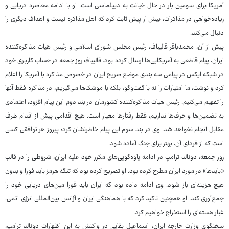
آمریکا برای سومین بار در حال خیانت به دیپلماسی است. او با ادامه محاصره دریایی و
زیاده‌خواهی در مذاکرات، بیش از پیش ثابت کرد که اهل مذاکره نیست و اهداف دیگری را
دنبال می‌کند.
پیش از آن، محمدباقر قالیباف، رئیس مجلس شورای اسلامی و رئیس هیات مذاکره‌کننده
ایران، پیام قاطعی به آمریکایی‌ها ارسال کرده بود. قالیباف روز جمعه در حساب کاربری خود
در شبکه ایکس در پیامی سه بندی موضع صریح ایران در خصوص مذاکره با آمریکا را اعلام
کرد و نوشت: ما امتیازات را نه با گفت‌وگو، بلکه با موشک‌ها می‌گیریم، در مذاکره فقط آنها
را تفهیم می‌کنیم. رئیس هیات مذاکره‌کننده کشورمان در بند دوم این پیام افزود: اعتمادی
به تضمین‌ها و حرف‌ها نداریم، فقط رفتارها معیار است. هیچ اقدامی پیش از اقدام طرف
مقابل انجام نخواهد شد. وی در بند سوم این پیام خاطرنشان کرد: پیروز هر توافقی کسی
است که از فردای آن، بهتر برای جنگ آماده شود.
روز جمعه، دونالد ترامپ در ادامه یاوه‌گویی‌های مکرر خود علیه ایران، شروطی را در قالب
«بایدها» در مورد ایران مطرح کرده بود. او تصریح کرده بود که تنگه هرمز باید فورا و بدون
هیچ هزینه‌ای باز شود. وی ادامه داده بود که ایران باید فورا مین‌های دریایی خود را
جمع‌آوری کند. او همچنین تاکید کرد که با هماهنگی ایران و آژانس بین‌المللی انرژی اتمی،
غبار هسته‌ای را استخراج خواهیم کرد.
سخنگوی وزارت خارجه ایران، اسماعیل بقایی در واکنش به این اظهارات دونالد ترامپ،