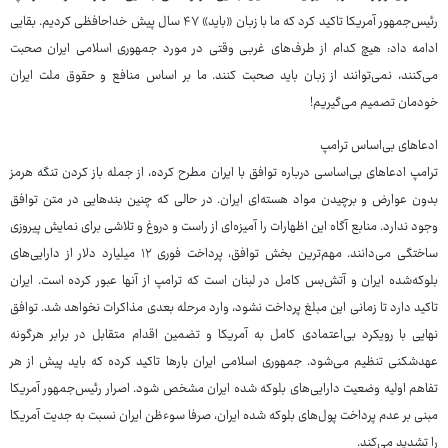
رئیس‌جمهور آمریکا تاکید کرد که ما با زبان «باید» ۴۷ سال پیش خداحافظی کردیم. بقایی
ادامه داد: هیچ کدام از طرف‌های غربی وقتی در مورد جمهوری اسلامی ایران صحبت
می‌کنند، نمی‌توانند از زبان باید صحبت کنند. ما بر اساس منافع و حقوق ملت ایران
خودمان تصمیم می‌گیریم!
ادعاهای بی‌اساس ترامپ
ترامپ ادعاهای بی‌اساسی درباره توافق با ایران مطرح کرده، از جمله باز کردن تنگه هرمز
بدون عوارض و برچیدن مواد هسته‌ای ایران. در حالی که چنین بندهایی در متن توافق
وجود ندارد. منابع آگاه این اظهارات را آمیزه‌ای از راست و دروغ و تلاشی برای نمایش پیروزی
ساختگی می‌دانند. مهم‌ترین بخش توافق، پرداخت فوری ۱۲ میلیارد دلار از دارایی‌های
بلوکه‌شده ایران و آتش‌بس کامل در لبنان است که ترامپ از آنها عبور کرده است. ایران
تاکید دارد تا زمانی این مبلغ پرداخت نشود، وارد مرحله بعدی مذاکرات نخواهد شد. توافق
نهایی با رویکرد بی‌اعتمادی کامل به آمریکا و تضمین اقدام متقابل در برابر هرگونه
عهدشکنی تنظیم می‌شود. جمهوری اسلامی ایران بارها تاکید کرده که باید پیش از هر
تفاهم اولیه وضعیت دارایی‌های بلوکه شده ایران مشخص شود. اصرار رئیس‌جمهور آمریکا
مبنی بر عدم پرداخت پول‌های بلوکه شده ایران، صرفا سوءظن ایران نسبت به جدیت آمریکا
را تشدید می‌کند.