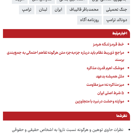
جنگ تحمیلی
محمدباقر قالیباف
ایران
لبنان
ترامپ
دونالد ترامپ
روزنامه آگاه
اخبار مرتبط
خـط قـرمـز تنـگه هـرمـز
مراجع ذی‌ربط نظام باید درباره جزءبه‌جزء متن هرگونه تفاهم احتمالی به جمع‌بندی
برسند
موشک، اهرم قدرت مذاکره
مثل همیشه بدعهد
میز مذاکره نه؛ میز مقاومت
۵ شرط اصلی ایران
موازنه وحشت در نبرد با متجاوزین
نظر شما
نظرات حاوی توهین و هرگونه نسبت ناروا به اشخاص حقیقی و حقوقی