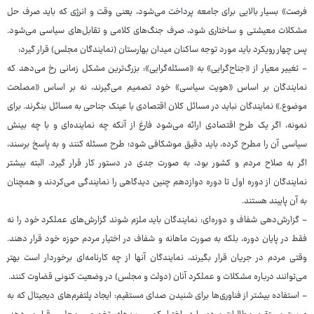
فرصت» بسیار بالایی برای جامعه پرداخت می‌شود، یعنی وقت و انرژی که باید صرف حل
مشکلات معیشتی و ساختاری شود، صرف جنگ‌های کلامی و تقابل‌های سیاسی می‌شود.
پس چهار رویکرد باید مورد توجه ساکنان میدان بهارستان (نمایندگان مجلس) قرار گیرد:
- تغییر معیار از «جناح‌گرایی» به «مسئله‌گرایی»: بزرگ‌ترین مشکل زمانی رخ می‌دهد که
نمایندگان بر اساس «هویت سیاسی» خود تصمیم می‌گیرند، نه بر اساس «مصلحت
موضوع.» نمایندگان نباید در مسائل کلان اقتصادی با عینک جناحی به مسائل بنگرند. برای
نمونه، اگر یک طرح اقتصادی ارائه می‌شود فارغ از آنکه چه نماینده‌ای و با چه بینش
سیاسی آن را مطرح کرده، باید دقیق موشکافی شود؛ طرح مسئله کنند و به پاسخ برسند،
اگر به صلاح مردم و کشور بود، به صورت جدی در دستور کار قرار گیرد. البته بیشتر
نمایندگان از دوره اول تا دوره دوازدهم چنین دیدگاهی را نمایندگی می‌کردند و همچنان
به آن پایبند هستند.
- گزارش‌دهی شفاف و دوره‌ای: نمایندگان باید ملزم شوند گزارش‌های عملکرد خود را نه
فقط در پایان دوره، بلکه به صورت ماهانه و شفاف در اختیار مردم حوزه خود قرار دهند.
وقتی مردم در جریان قرار بگیرند، نمایندگان آنها از چه کارنامه‌ای برخوردار است بهتر
می‌توانند درباره مشکلات و عملکرد آنان (دولت و مجلس) در وضعیت کنونی قضاوت کنند.
- استفاده بیشتر از فناوری‌ها برای شنیدن صدای مستقیم: ایجاد پلتفرم‌های دیجیتال که به