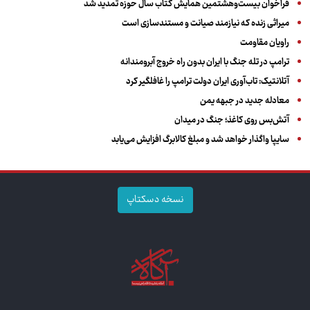
فراخوان بیست‌وهشتمین همایش کتاب سال حوزه تمدید شد
میراثی زنده که نیازمند صیانت و مستندسازی است
راویان مقاومت
ترامپ در تله جنگ با ایران بدون راه خروج آبرومندانه
آتلانتیک: تاب‌آوری ایران دولت ترامپ را غافلگیر کرد
معادله جدید در جبهه یمن
آتش‌بس روی کاغذ؛ جنگ در میدان
سایپا واگذار خواهد شد و مبلغ کالابرگ افزایش می‌یابد
نسخه دسکتاپ