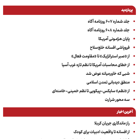
پربازدید
جلد شماره ۶۰۷ روزنامه آگاه
جلد شماره ۶۰۸ روزنامه آگاه
پایان هـژمـونی آمریـکا
فروپاشی افسانه خلع‌سلاح
از «صبر استراتژیک» تا «مقاومت فعال»
از خطای محاسبات آمریکا تا نظم تازه غرب آسیا
شبی که خاورمیانه عوض شد
منطق دیدبانی تمدن اسلامی
از «نظم» سایکس-پیکویی تا نظم خمینی-خامنه‌ای
سه‌ محور شرارت
آخرین اخبار
راز ماندگاری جریان کربلا
از افسانه تا واقعیت ادبیات برای کودک