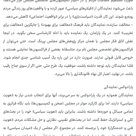
صورت مستقیم مطالبات مردم را در اختیار کمیسیون‌های تخصصی مجلس قرار می‌دهد،
باعث می‌شود نمایندگان از «فیلترهای سیاسی» عبور کرده و با واقعیت‌های روز زندگی مردم
روبه‌رو شوند. این کار، قدرت «سیاست‌بازی» را در برابر «واقعیت اجتماعی» کاهش می‌دهد.
- مخالفت سازنده: نمایندگان باید فرهنگ «مخالفت برای بهبود» را جایگزین «مخالفت برای
تخریب» کنند. در یک پارلمان، یک نماینده باید با ادله کارشناسی سخن بگوید. در اینجا
نقش اتاق فکر مجلس یا همان مرکز پژوهش‌های مجلس پررنگ است. حتی می‌توان از
فراکسیون‌های تخصصی مجلس نام برد، متاسفانه بعضی از فراکسیون‌ها نمایشی هستند و
خروجی قابل قبولی ندارند. ضرورت دارد در این باره یک آسیب شناسی جدی انجام شود.
فلذا نمایندگان باید توجه داشته باشند، موفقیت یک طرح ملی، حتی اگر از سوی جناح رقیب
باشد، در نهایت اعتبار کل نهاد قانونگذاری را بالا می‌برد.
پارادوکس نمایندگی
نمایندگان همواره در یک پارادوکس به سر می‌برند، آنها برای انتخاب شدن نیاز به «هویت
سیاسی» دارند، اما برای کارکرد موثر در مجلس (صحن و کمیسیون‌ها) باید نگاه فراتری به
تمامی مسائل و حوزه‌ها داشته باشند. بنابراین باید «هویت سیاسی» خود را در بحث‌های
کلی و استراتژیک حفظ کنند، اما در بحث‌های تقنینی، نظارتی و حل مشکلات مردم، «هویت
فنی و خدمتگزار» خود را برجسته کنند. در مجموع، اگر مجلس از یک «میدان سیاسی» به