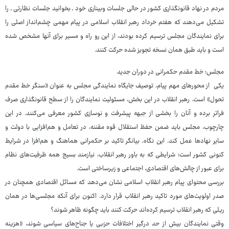
مردم در نهاد قانونگذاری کشور در حالی جلسات وبیناری خود ـ بخوانید جلسات نظارتی ـ را
تشکیل می‌دهند که هفتم خرداد رهبر انقلاب اسلامی در پیام مهمی چشم‌انداز اصلی را
برای نمایندگان مجلس ترسیم کرده بودند، از این رو راه و مسیر برای آنها مشخص شده
است و باید طبق همان نسخه تجویز شده حرکت کنند.
مجلس؛ خط مقدم حکمرانی در دوران جدید
یکی از محورهای مهم پیام، توصیف جایگاه نمایندگی مجلس به عنوان «سنگر خط مقدم
تحول» است. رهبر انقلاب در این بخش، مسئولیت نمایندگان را از سطح قانونگذاری صرف
فراتر برده و آنان را بخشی از جبهه پیشرفت و نوسازی کشور معرفی می‌کنند. در این
چارچوب، مجلس باید ضمن حفظ استقلال قوه مقننه، در تعامل و هم‌افزایی با دولت و
سایر نهادها عمل کند. این نگاه، بیانگر تاکید بر حکمرانی هماهنگ و هم‌افزا در شرایط
کنونی کشور است؛ شرایطی که به باور رهبر انقلاب، نیازمند بسیج همه ظرفیت‌های نظام
برای عبور از چالش‌های اقتصادی، اجتماعی و زیرساختی است.
بررسی محتوای پیام رهبر انقلاب اسلامی نشان می‌دهد که مسائل اقتصادی همچنان در
صدر اولویت‌های مورد تاکید رهبر انقلاب قرار دارد. اکنون برای آنکه مجلسی‌ها در همان
ریلی که رهبر انقلاب ترسیم کرده‌اند حرکت کنند باید چگونه ظاهر شوند؟
وقتی نمایندگان بیش از حد درگیر اختلافات حزبی یا جناح‌های سیاسی شوند، «هزینه