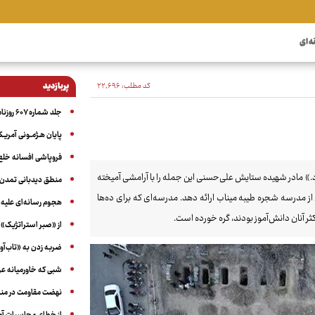
ه ای
کد مطلب:
۲۲٬۶۹۶
پربازدید
جلد شماره ۶۰۷ روزنامه آگاه
پایان هـژمـونی آمریـک
فروپاشی افسانه خلع
ود.» مادر شهیده ستایش علی‌حسنی این جمله را با آرامشی آمیخته
منطق دیدبانی تمدن 
 از مدرسه شجره طیبه میناب ارائه دهد. مدرسه‌ای که برای ده‌ها
هجوم رسانه‌ای علیه ا
از «صبر استراتژیک» 
ضربه زدن به «تاب‌آو
شبی که خاورمیانه 
نهضت مقاومت در منط