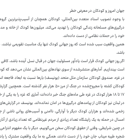
جهان امروز و کودکان در معرض خطر
با وجود تصویب اسناد متعدد بین‌المللی، کودکان همچنان از آسیب‌پذیرترین گروه‌
درگیری‌های مسلحانه زندگی کودکان را تهدید می‌کند. میلیون‌ها کودک از خانه و مدرس
خود را در حملات نظامی از دست داده‌اند.
همین واقعیت سبب شده است که روز جهانی کودک تنها یک مناسبت تقویمی نباشد، بلک
باشد.
اگر روز جهانی کودک قرار است یادآور مسئولیت جهان در قبال نسل آینده باشد، کافی 
است بیندازیم. آمارهای منتشرشده از سوی نهادهای بین‌المللی نشان می‌دهد که کود
کودکان کشته یا مجروح‌شده در جنگ از مرز ۵۰ هزار 
۱۷ تا ۱۸ هزار کودک در غزه طی ماه‌های جنگ خبر داده‌اند؛ آماری که غزه را به یکی از خطرناک‌ترین نقاط جهان برای کودکان تبدیل کرده است.
در لبنان نیز کودکان از پیامدهای درگیری‌ها در امان نمانده‌اند. یونیسف در گزارش‌ه
زخمی شده‌اند و هزاران کودک دیگر با آوارگی، ناامنی و آسیب‌های روانی ناشی از
امسال در حمله به یک زایشگاه تعداد زیادی از مردم غیرنظامی که تعداد زیادی از آنان 
در چنین شرایطی، وقتی از حقوق کودکان سخن می‌گوییم، دیگر با یک مفهوم انتزاعی رو
شجره طیبه میناب جان خود را از دست دادند، همگی به ما یک واقعیت مشترک را یادآو