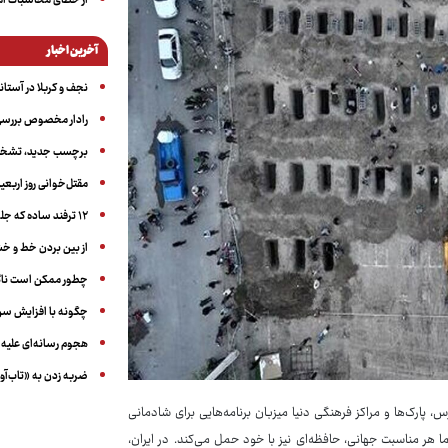
از خطای محاسبات آمری
آخرین اخبار
نجف و کربلا در آستانه ۵۰ در
رادار مخصوص بررسی 
برچسب جدید، تشخیص
مقتل‌خوانی روز اربعین
۱۲ ترفند ساده که جلوی پرخوری عصبی و اضافه ‌وزن را می‌گیرد
از بین بردن خط و 
چطور ممکن است ناگ
چگونه با افزایش سن 
هجوم رسانه‌ای علیه ا
ضربه زدن به «تاب‌آو
 پارک‌ها و مراکز فرهنگی دنیا میزبان برنامه‌هایی برای شادمانی
ا هر مناسبت جهانی، حافظه‌ای نیز با خود حمل می‌کند. در ایران،