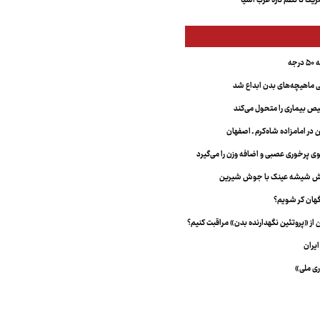
کا تا نظم تازه غرب آسیا
جه
ماهیچه‌های بدن ابداع شد
 بیماری را متحول می‌کند
 در امامزاده شاه‌کرم ـ اصفهان
خش شیشه عینک با جوش شیرین
هان کر شویم؟
از «پروتئین نگهدارنده بدن» مراقبت کنیم؟
یران
ری ملی»