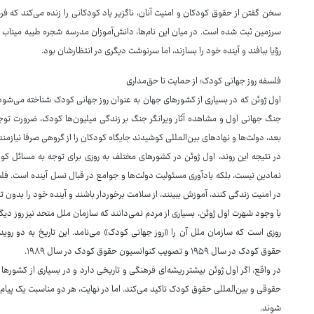
سخن گفتن از حقوق کودکان و امنیت آنان، ناگزیر یاد کودکانی را زنده می‌کند که ف
سرزمین ثبت شده است. در میان این نام‌ها، دانش‌آموزان مدرسه شجره طیبه میناب جایگ
رؤیا ببافند و آینده خود را بسازند، اما سرنوشت دیگری در انتظارشان بود.
فلسفه روز جهانی کودک؛ از حمایت تا حق‌مداری
اول ژوئن که در بسیاری از کشورهای جهان به عنوان روز جهانی کودک شناخته می‌شود، 
جنگ جهانی اول و مشاهده آثار ویرانگر جنگ بر زندگی میلیون‌ها کودک، ضرورت تو
بعد، دولت‌ها و نهادهای بین‌المللی کوشیدند جایگاه کودکان را از گروهی صرفا نیازم
در نتیجه این روند، اول ژوئن در کشورهای مختلف به روزی برای توجه به مسائل کو
نمادین نیست، بلکه یادآوری مسئولیت دولت‌ها و جوامع در قبال نسل آینده است. فل
در امنیت زندگی کنند، آموزش ببینند، از سلامت برخوردار باشند و آینده خود را بدون
روزی است که سازمان ملل آن را «روز جهانی کودک» می‌نامد. این تاریخ به دو رو
حقوق کودک در سال ۱۹۵۹ و تصویب کنوانسیون حقوق کودک در سال ۱۹۸۹.
حقوقی و بین‌المللی حقوق کودک تاکید می‌کند. اما در نهایت، هر دو مناسبت یک پیام
شوند.