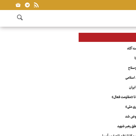
ا
‌سلاح
اسلامی
یران
تا «مقاومت فعال»
ری ملی»
عوض شد
ق رهبر شهید