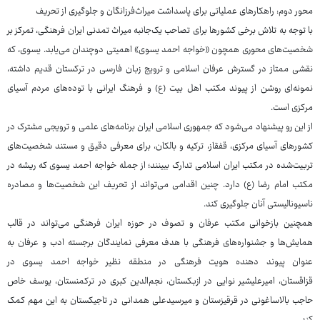
محور دوم: راهکارهای عملیاتی برای پاسداشت میراث‌فرزانگان و جلوگیری از تحریف
با توجه به تلاش برخی کشورها برای تصاحب یک‌جانبه میراث تمدنی ایران فرهنگی، تمرکز بر
شخصیت‌های محوری همچون «خواجه احمد یسوی» اهمیتی دوچندان می‌یابد. یسوی، که
نقشی ممتاز در گسترش عرفان اسلامی و ترویج زبان فارسی در ترکستان قدیم داشته،
نمونه‌ای روشن از پیوند مکتب اهل بیت (ع) و فرهنگ ایرانی با توده‌های مردم آسیای
مرکزی است.
از این رو پیشنهاد می‌شود که جمهوری اسلامی ایران برنامه‌های علمی و ترویجی مشترک در
کشورهای آسیای مرکزی، قفقاز، ترکیه و بالکان، برای معرفی دقیق و مستند شخصیت‌های
تربیت‌شده در مکتب ایران اسلامی تدارک ببینند؛ از جمله خواجه احمد یسوی که ریشه در
مکتب امام رضا (ع) دارد. چنین اقدامی می‌تواند از تحریف این شخصیت‌ها و مصادره
ناسیونالیستی آنان جلوگیری کند.
همچنین بازخوانی مکتب عرفان و تصوف در حوزه ایران فرهنگی می‌تواند در قالب
همایش‌ها و جشنواره‌های فرهنگی با هدف معرفی نمایندگان برجسته ادب و عرفان به
عنوان پیوند دهنده هویت فرهنگی در منطقه نظیر خواجه احمد یسوی در
قزاقستان، امیرعلیشیر نوایی در ازبکستان، نجم‌الدین کبری در ترکمنستان، یوسف خاص
حاجب بالاساغونی در قرقیزستان و میرسیدعلی همدانی در تاجیکستان به این مهم کمک