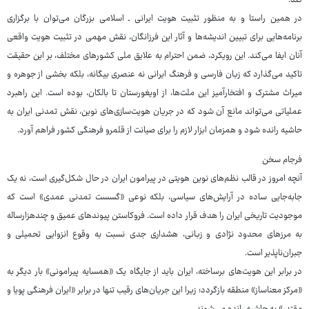
کند.
در همین راستا و به منظور تثبیت هویت ایرانی ـ اسلامی بزرگان می‌توان با برگزاری
برنامه‌هایی برای تبیین اندیشه‌ها و آثار این فرزانگان، نقش مهمی در تثبیت هویت واقعی
آنان ایفا می‌کند. این رویکرد، ضمن احترام به علایق ملی کشورهای مختلف، بر این حقیقت
تاکید می‌گذارد که زبان فارسی و فرهنگ ایرانی نه عنصری بیگانه، بلکه بخشی از جوهره و
میراث مشترک و افتخارآمیز این ملت‌ها، از اویغورستان تا بالکان، بوده است. این راهبرد
عملیاتی می‌تواند مانع آن شود که در جریان هویت‌سازی‌های نوین، نقش تمدنی ایران به
حاشیه رانده شود و همزمان ابزار لازم را برای صیانت از قلمرو فرهنگی کشور فراهم آورد.
فرجام سخن
آنچه امروز در قالب نظم‌های نوین هویتی در پیرامون ایران در حال شکل‌گیری است، نه یک
جابه‌جایی ساده در آرایش‌های سیاسی، بلکه نوعی «گسست تمدنی عمدی» است که
موجودیت تاریخی ایران را هدف قرار داده است. فروکاستن پیوندهای عمیق و چندهزارساله
به مرزهای محدود نژادی و زبانی، هشداری جدی نسبت به وقوع انزوایی تحمیلی و
جبران‌ناپذیر است.
در برابر این هویت‌های برساخته، ایران باید از جایگاه یک «همسایه پیرامونی» بار دیگر به
«مرکز معناساز» منطقه بازگردد؛ زیرا این جریان‌های رقیب تنها در برابر «ایران فرهنگی پویا و