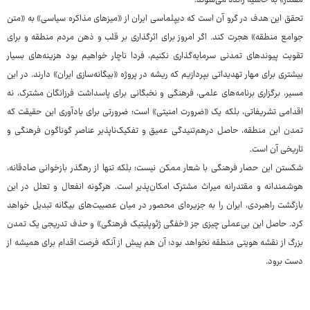
مقتدر» به حاشیه رانده می‌شوند.
تحقق این هدف در گرو آن است که دیپلماسی ایران از «میزهای مذاکره سیاسی» به «متن
جوامع منطقه» هجرت کند. اگر امروز برای اثرگذاری بر قلب و ذهن مردم منطقه و برای
تقویت پیوندهای تمدنی سرمایه‌گذاری نکنیم، فردا ناچار خواهیم بود هزینه‌های بسیار
بیشتری برای مهار تهدیداتی بپردازیم که ریشه در پروژه «بیگانه‌سازی ایران» دارند. در این
مسیر، برگزاری برنامه‌های علمی، فرهنگی و نخبگانی برای پاسداشت فرزانگان مشترک، نه
اقدامی تشریفاتی، بلکه یک «ضرورت امنیتی» است؛ ضرورتی برای یادآوری این حقیقت که
تمدن این منطقه، حاصل درهم‌تنیدگی عمیق و تفکیک‌ناپذیر عناصر گوناگون فرهنگی و
تاریخی آن است.
شکستن این حصار فرهنگی با شعار ممکن نیست؛ بلکه تنها از رهگذر بازخوانی صادقانه،
هوشمندانه و مقتدرانه میراث مشترک امکان‌پذیر است. هرگونه انفعال و تعلل در این
بازگشت راهبردی، ایران را به جزیره‌ای محصور در میان عصبیت‌های بیگانه تبدیل خواهد
کرد. حاصل این بی‌عملی چیزی جز «خفگی ژئوپلیتیک فرهنگی» و حذف تدریجی یک تمدن
بزرگ از نقشه هویتی منطقه نخواهد بود؛ آن هم پیش از آنکه فرصت اقدام برای همیشه از
دست برود.