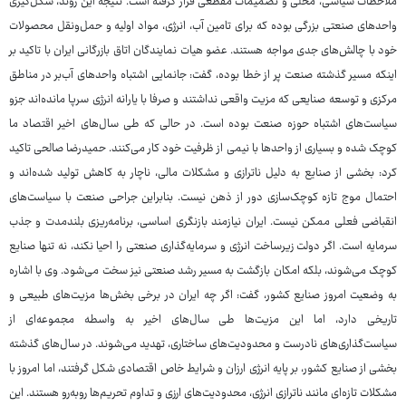
ملاحظات سیاسی، محلی و تصمیمات مقطعی قرار گرفته است. نتیجه این روند، شکل‌گیری
واحدهای صنعتی بزرگی بوده که برای تامین آب، انرژی، مواد اولیه و حمل‌ونقل محصولات
خود با چالش‌های جدی مواجه هستند. عضو هیات نمایندگان اتاق بازرگانی ایران با تاکید بر
اینکه مسیر گذشته صنعت پر از خطا بوده، گفت: جانمایی اشتباه واحدهای آب‌بر در مناطق
مرکزی و توسعه صنایعی که مزیت واقعی نداشتند و صرفا با یارانه انرژی سرپا مانده‌اند جزو
سیاست‌های اشتباه حوزه صنعت بوده است. در حالی که طی سال‌های اخیر اقتصاد ما
کوچک شده و بسیاری از واحدها با نیمی از ظرفیت خود کار می‌کنند. حمیدرضا صالحی تاکید
کرد: بخشی از صنایع به دلیل ناترازی و مشکلات مالی، ناچار به کاهش تولید شده‌اند و
احتمال موج تازه کوچک‌سازی دور از ذهن نیست. بنابراین جراحی صنعت با سیاست‌های
انقباضی فعلی ممکن نیست. ایران نیازمند بازنگری اساسی، برنامه‌ریزی بلندمدت و جذب
سرمایه است. اگر دولت زیرساخت انرژی و سرمایه‌گذاری صنعتی را احیا نکند، نه تنها صنایع
کوچک می‌شوند، بلکه امکان بازگشت به مسیر رشد صنعتی نیز سخت می‌شود. وی با اشاره
به وضعیت امروز صنایع کشور، گفت: اگر چه ایران در برخی بخش‌ها مزیت‌های طبیعی و
تاریخی دارد، اما این مزیت‌ها طی سال‌های اخیر به واسطه مجموعه‌ای از
سیاست‌گذاری‌های نادرست و محدودیت‌های ساختاری، تهدید می‌شوند. در سال‌های گذشته
بخشی از صنایع کشور، بر پایه انرژی ارزان و شرایط خاص اقتصادی شکل گرفتند، اما امروز با
مشکلات تازه‌ای مانند ناترازی انرژی، محدودیت‌های ارزی و تداوم تحریم‌ها روبه‌رو هستند. این