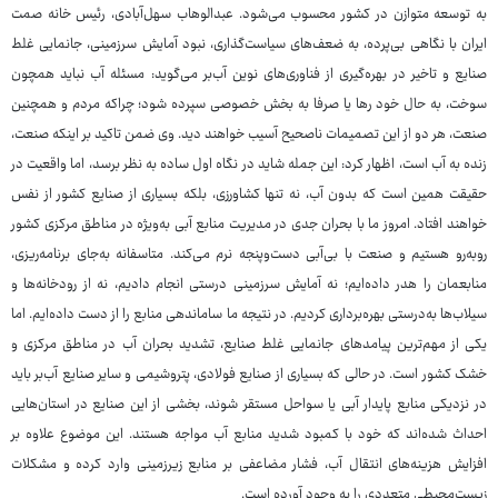
به توسعه متوازن در کشور محسوب می‌شود. عبدالوهاب سهل‌آبادی، رئیس خانه صمت
ایران با نگاهی بی‌پرده، به ضعف‌های سیاست‌گذاری، نبود آمایش سرزمینی، جانمایی غلط
صنایع و تاخیر در بهره‌گیری از فناوری‌های نوین آب‌بر می‌گوید: مسئله آب نباید همچون
سوخت، به حال خود رها یا صرفا به بخش خصوصی سپرده شود؛ چراکه مردم و همچنین
صنعت، هر دو از این تصمیمات ناصحیح آسیب خواهند دید. وی ضمن تاکید بر اینکه صنعت،
زنده به آب است، اظهار کرد: این جمله شاید در نگاه اول ساده به نظر برسد، اما واقعیت در
حقیقت همین است که بدون آب، نه تنها کشاورزی، بلکه بسیاری از صنایع کشور از نفس
خواهند افتاد. امروز ما با بحران جدی در مدیریت منابع آبی به‌ویژه در مناطق مرکزی کشور
روبه‌رو هستیم و صنعت با بی‌آبی دست‌وپنجه نرم می‌کند. متاسفانه به‌جای برنامه‌ریزی،
منابعمان را هدر داده‌ایم؛ نه آمایش سرزمینی درستی انجام دادیم، نه از رودخانه‌ها و
سیلاب‌ها به‌درستی بهره‌برداری کردیم. در نتیجه ما ساماندهی منابع را از دست داده‌ایم. اما
یکی از مهم‌ترین پیامدهای جانمایی غلط صنایع، تشدید بحران آب در مناطق مرکزی و
خشک کشور است. در حالی که بسیاری از صنایع فولادی، پتروشیمی و سایر صنایع آب‌بر باید
در نزدیکی منابع پایدار آبی یا سواحل مستقر شوند، بخشی از این صنایع در استان‌هایی
احداث شده‌اند که خود با کمبود شدید منابع آب مواجه هستند. این موضوع علاوه بر
افزایش هزینه‌های انتقال آب، فشار مضاعفی بر منابع زیرزمینی وارد کرده و مشکلات
زیست‌محیطی متعددی را به وجود آورده است.