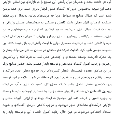
فولادی داشته باشد و همزمان توان رقابتی این صنایع را در بازارهای بین‌المللی افزایش
دهد. این نتیجه به‌خصوص امروز که اقتصاد کشور گرفتار ناترازی است، برای همه روشن
شده است که انتقال صنایع به سواحل دریا چه مزیت‌های زیادی به‌دنبال دارد. قطعا
استفاده از منابع انرژی محلی باعث کاهش وابستگی به سوخت‌های فسیلی وارداتی و
نوسانات قیمت جهانی انرژی می‌شود. صنایع فولادی، که از جمله پرمصرف‌ترین صنایع
انرژی‌بر هستند، می‌توانند با بهره‌گیری از انرژی پایدار و ارزان‌قیمت دریایی، هزینه‌های تولید
خود را کاهش دهند و در نتیجه، محصول نهایی با قیمت رقابتی‌تر به بازار عرضه کنند. این
نماینده مجلس تاکید کرد: فعالیت شرکت‌های صنعتی در مناطق ساحلی می‌تواند به‌عنوان
یک محرک قدرتمند توسعه منطقه‌ای و اجتماعی عمل کند، به شرط آنکه با برنامه‌ریزی
راهبردی و رعایت اصول اقتصاد دریامحور و توسعه پایدار همسو باشد. حضور صنایع بزرگ
در این مناطق معمولا فرصت‌های شغلی گسترده‌ای برای جوامع محلی ایجاد می‌کند و
موجب ارتقای مهارت‌های فنی‌ و حرفه‌ای نیروی کار منطقه می‌شود. علاوه بر این، توسعه
زیرساخت‌های صنعتی شامل بنادر، شبکه حمل‌ونقل، تاسیسات انرژی و آب، می‌تواند
بهره‌وری اقتصادی کل منطقه را افزایش دهد و زمینه رشد صنایع کوچک و متوسط وابسته
به زنجیره تامین را فراهم کند. این موضوع به ایجاد چرخه‌ای از ارزش افزوده محلی و
افزایش درآمدهای منطقه‌ای منجر می‌شود و موجب کاهش نابرابری اقتصادی و تقویت
انسجام اجتماعی می‌شود. در عین ‌حال، رعایت اصول اقتصاد آبی و توسعه پایدار به