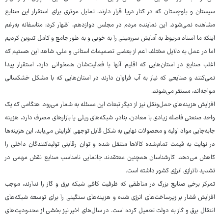
سیستان و بلوچستان که در کنار دریا قرار دارند، تمایل موثری برای استقرار این صنایع
مشاهده نمی‌شود. این نماینده مردم در مجلس دوازدهم، اظهار کرد: متاسفانه به‌رغم
اینکه ما اسناد مربوط به آمایش سرزمینی را به خوبی و به طور جامع و کامل تدوین کردیم
اما در عمل به دلایل مختلف اعم از بعضی تصمیمات استانی و ملی، شاهد این هستیم که
اغلب صنایع در استان‌هایی که اقلیم آنها با فعالیت‌شان همخوانی دارد، استقرار پیدا
نمی‌کنند و صنایعی که نیاز به آب فراوان دارند در استان‌هایی که با مشکل خشکسالی
مواجه‌اند، مستقر می‌شوند.
افزایش هزینه‌های حمل‌ونقل نیز از دیگر تبعات این مسئله به شمار می‌رود. هنگامی که یک
واحد صنعتی فاصله زیادی با معادن، بنادر، شبکه‌های ریلی یا بازارهای مصرف دارد، هزینه
جابه‌جایی مواد اولیه و محصولات نهایی به شکل قابل توجهی افزایش می‌یابد. این هزینه‌ها
در نهایت به قیمت تمام‌شده کالاها منتقل شده و توان رقابتی تولیدکنندگان داخلی را
کاهش می‌دهد. کارشناسان همچنین معتقدند جانمایی نامناسب صنایع نقش مهمی در
تشدید ناترازی انرژی کشور داشته است.
تمرکز برخی صنایع بزرگ در مناطقی که ظرفیت کافی شبکه برق و گاز را ندارند، موجب
افزایش فشار بر زیرساخت‌های انرژی شده و هزینه‌های سنگینی را برای توسعه شبکه‌های
انتقال برق و گاز به دولت تحمیل کرده است. در سال‌های اخیر نیز بخشی از محدودیت‌های