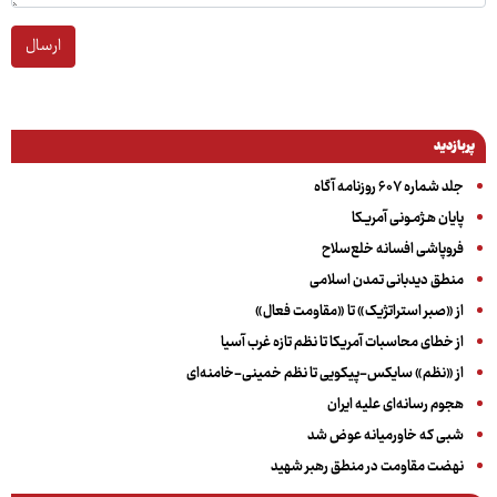
ارسال
پربازدید
جلد شماره ۶۰۷ روزنامه آگاه
پایان هـژمـونی آمریـکا
فروپاشی افسانه خلع‌سلاح
منطق دیدبانی تمدن اسلامی
از «صبر استراتژیک» تا «مقاومت فعال»
از خطای محاسبات آمریکا تا نظم تازه غرب آسیا
از «نظم» سایکس-پیکویی تا نظم خمینی-خامنه‌ای
هجوم رسانه‌ای علیه ایران
شبی که خاورمیانه عوض شد
نهضت مقاومت در منطق رهبر شهید