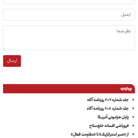
ارسال
پربازدید
جلد شماره ۶۰۷ روزنامه آگاه
جلد شماره ۶۰۸ روزنامه آگاه
پایان هـژمـونی آمریـکا
فروپاشی افسانه خلع‌سلاح
از «صبر استراتژیک» تا «مقاومت فعال»