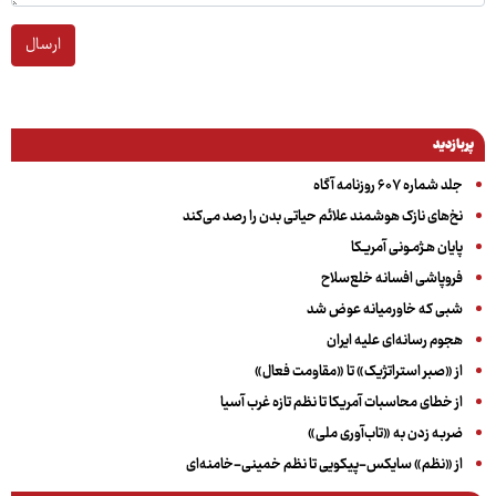
ارسال
پربازدید
جلد شماره ۶۰۷ روزنامه آگاه
نخ‌های نازک هوشمند علائم حیاتی بدن را رصد می‌کند
پایان هـژمـونی آمریـکا
فروپاشی افسانه خلع‌سلاح
شبی که خاورمیانه عوض شد
هجوم رسانه‌ای علیه ایران
از «صبر استراتژیک» تا «مقاومت فعال»
از خطای محاسبات آمریکا تا نظم تازه غرب آسیا
ضربه زدن به «تاب‌آوری ملی»
از «نظم» سایکس-پیکویی تا نظم خمینی-خامنه‌ای