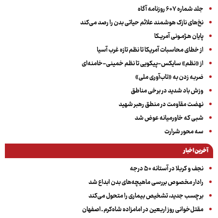
جلد شماره ۶۰۷ روزنامه آگاه
نخ‌های نازک هوشمند علائم حیاتی بدن را رصد می‌کند
پایان هـژمـونی آمریـکا
از خطای محاسبات آمریکا تا نظم تازه غرب آسیا
از «نظم» سایکس-پیکویی تا نظم خمینی-خامنه‌ای
ضربه زدن به «تاب‌آوری ملی»
وزش باد شدید در برخی مناطق
نهضت مقاومت در منطق رهبر شهید
شبی که خاورمیانه عوض شد
سه‌ محور شرارت
آخرین اخبار
نجف و کربلا در آستانه ۵۰ درجه
رادار مخصوص بررسی ماهیچه‌های بدن ابداع شد
برچسب جدید، تشخیص بیماری را متحول می‌کند
مقتل‌خوانی روز اربعین در امامزاده شاه‌کرم ـ اصفهان