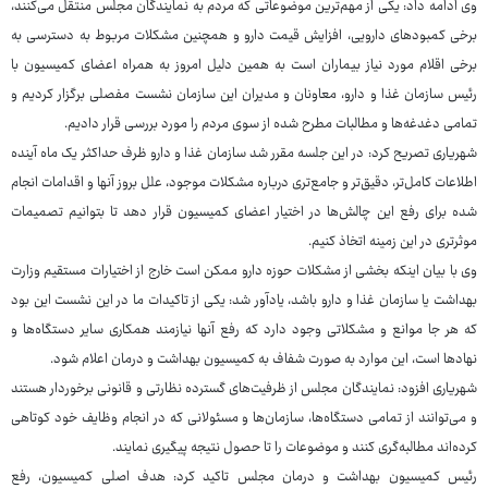
وی ادامه داد: یکی از مهم‌ترین موضوعاتی که مردم به نمایندگان مجلس منتقل می‌کنند،
برخی کمبودهای دارویی، افزایش قیمت دارو و همچنین مشکلات مربوط به دسترسی به
برخی اقلام مورد نیاز بیماران است به همین دلیل امروز به همراه اعضای کمیسیون با
رئیس سازمان غذا و دارو، معاونان و مدیران این سازمان نشست مفصلی برگزار کردیم و
تمامی دغدغه‌ها و مطالبات مطرح شده از سوی مردم را مورد بررسی قرار دادیم.
شهریاری تصریح کرد: در این جلسه مقرر شد سازمان غذا و دارو ظرف حداکثر یک ماه آینده
اطلاعات کامل‌تر، دقیق‌تر و جامع‌تری درباره مشکلات موجود، علل بروز آنها و اقدامات انجام
شده برای رفع این چالش‌ها در اختیار اعضای کمیسیون قرار دهد تا بتوانیم تصمیمات
موثرتری در این زمینه اتخاذ کنیم.
وی با بیان اینکه بخشی از مشکلات حوزه دارو ممکن است خارج از اختیارات مستقیم وزارت
بهداشت یا سازمان غذا و دارو باشد، یادآور شد: یکی از تاکیدات ما در این نشست این بود
که هر جا موانع و مشکلاتی وجود دارد که رفع آنها نیازمند همکاری سایر دستگاه‌ها و
نهادها است، این موارد به صورت شفاف به کمیسیون بهداشت و درمان اعلام شود.
شهریاری افزود: نمایندگان مجلس از ظرفیت‌های گسترده نظارتی و قانونی برخوردار هستند
و می‌توانند از تمامی دستگاه‌ها، سازمان‌ها و مسئولانی که در انجام وظایف خود کوتاهی
کرده‌اند مطالبه‌گری کنند و موضوعات را تا حصول نتیجه پیگیری نمایند.
رئیس کمیسیون بهداشت و درمان مجلس تاکید کرد: هدف اصلی کمیسیون، رفع