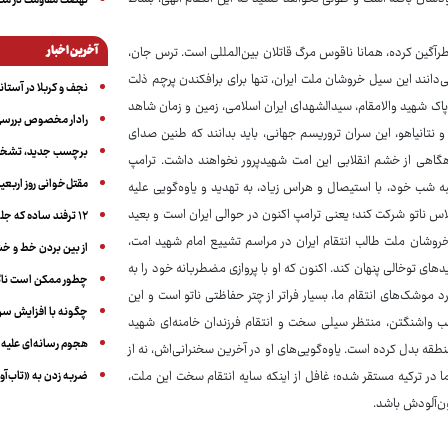
نهضت مقاومت در منط
آخرین اخبار
طرآگین کرده، همانا ناقوس مرگ قاتلان بین‌المللی است. ترس جان،
می‌دانند این سیل خروشان ملت ایران، تنها برای برافکندن پرچم ذلت
نجف و کربلا در آستانه ۵۰ در
ر پاک شهید والامقام، سیدالشهدای ایران اسلامی، زمین و زمان شاهد
رادار مخصوص بررسی 
 نتانیاهو، این سران تروریسم جهانی، باید بدانند که طنین صدای
برچسب جدید، تشخیص
اهی از خشم انقلابی این امت شهیدپرور نخواهند داشت. ترامپ
مقتل‌خوانی روز اربعین
ه شب خود، با استیصال و هراس زیاد، به تهدید و یاوه‌گویی علیه
جلاس ناتو شرکت کند؛ یعنی ترامپ اکنون در حوالی ایران است و بعید
۱۲ ترفند ساده که جلوی پرخوری عصبی و اضافه ‌وزن را می‌گیرد
خروشان ملت طالب انتقام ایران در مراسم تشییع امام شهید امت،
از بین بردن خط و 
 توخالی پنهان کند. اکنون که او با پروازی مضطربانه خود را به
چطور ممکن است ناگ
رد موشک‌های انتقام ما، بسیار فراتر از چتر حفاظتی ناتو است و این
چگونه با افزایش سن 
قلب واشنگتن، منتظر سیلی سخت و انتقام فرزندان خامنه‌ای شهید
هجوم رسانه‌ای علیه ا
طقه بدل کرده است. یاوه‌گویی‌های او در آخرین سخنرانی‌اش، نه از
ضربه زدن به «تاب‌آو
ا در ترکیه مستقر شده؛ غافل از اینکه سایه انتقام سخت این ملت،
ون‌آلودش باشد.