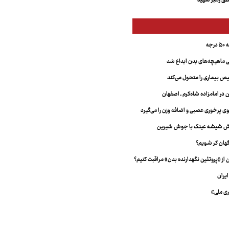
ق رهبر شهید
جه
ماهیچه‌های بدن ابداع شد
 بیماری را متحول می‌کند
 در امامزاده شاه‌کرم ـ اصفهان
خش شیشه عینک با جوش شیرین
هان کر شویم؟
از «پروتئین نگهدارنده بدن» مراقبت کنیم؟
یران
ری ملی»