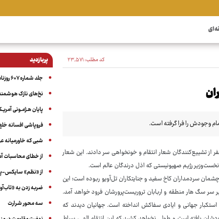
ه ای
کد مطلب:
۲۳٬۵۷۱
پربازدید
جلد شماره ۶۰۷ روزنامه آگاه
ان
نخ‌های نازک هوشمند 
پایان هـژمـونی آمریـک
مام وجودش را فرا گرفته است.
فروپاشی افسانه خلع
شبی که خاورمیانه 
فر از تشییع‌کنندگان شعار انتقام و خونخواهی سر دادند. این شعار
از خطای محاسبات آمری
 نخست‌وزیر رژیم صهیونیستی که اذل درندگان عالم است.
از «نظم» سایکس-پیک
چشمان سردمداران کاخ سفید و جنایتکاران تل‌آویو ربوده است؛ این
ضربه زدن به «تاب‌آو
 سر سگ هار منطقه و اربابان تروریست‌پرورشان فرود خواهد آمد.
سه‌ محور شرارت
م استکبار جهانی و ایادی سفاکش انداخته است. جهانیان دیدند که
خودشان بافته است و طولی نخواهد کشید که این انتقام الهی، بساط