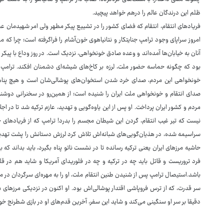
ظلم این درندگان عالم را درهم خواهد پیچید.
فریادهای انتقام، انتقام که فضای کشور را در تشییع پیکر مطهر ولی امر شهیدمان ع
امروز سراپای وجود ترامپ جنایتکار و نتانیاهوی خون‌آشام را فراگرفته است؛ چرا که 
آنان به خیابان‌ها آمده‌اند و وعده صادق خونخواهی، نزدیک است. در روز وداع با پیک
بود که چگونه حماسه حضور ملت، لرزه بر کاخ‌های شیشه‌ای دشمنان افکند. ترامپ و
خونخواهی این مردم، صدای خرد شدن استخوان‌های پوشالی‌شان است و هیچ پناهگ
صدای انتقام و خونخواهی ملت ایران را شنیده است؛ از همین‌رو در سخنرانی دوشنب
مردم و کشور ایران پرداخت. او پس از این یاوه‌گویی و تهدید، عازم ترکیه شد تا در ا
نیست که تیر غیب انتقام، گردن این شیطان مجسم را بدرد! ترامپ که از فریادهای 
سراسیمه شده، در هذیان‌گویی‌های شبانه‌اش تلاش کرد لرزش دستانش را پشت تهدیدهای
حاشیه مرزهای ایران یعنی ترکیه رسانده تا در نشست ناتو پناه بگیرد، باید بداند که ب
فرد تروریست و قاتل باید چه در ترکیه و چه در فلوریدای آمریکا و شاید هم در 
باشد.استیصال ترامپ پس از شنیدن طنین انتقام ملت، او را به مهره‌ای سرگردان در من
سر قدرت، که از ترس فروپاشی اقتدار پوشالی‌اش بود. او اکنون در نزدیکی مرزهای م
دقیقا بر سر او سنگینی می‌کند و شاید این سفر، آخرین قدم‌های او در بازی شطرنج خ