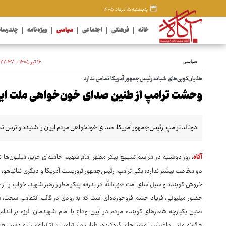
پنجشنبه ۱۵ مرداد ۱۴۰۵
خانه
فرهنگی
اجتماعی
سیاسی
ویژه نامه
چندرسان
سیاسی
۱۶ تیر ۱۴۰۵ - ۲۲:۴۷
هذیان‌گویی‌های شبانه رئیس‌جمهور آمریکا تمامی ندارد
وحشت ترامپ از طنین صدای خون‌خواهی ملت ایر
دونالد ترامپ، رئیس‌جمهور آمریکا، صدای خونخواهی مردم ایران را شنیده و ترس ت
آگاه
: روز دوشنبه در مراسم تشییع پیکر مطهر امام شهید، خامنه‌ای عزیز، میلیون‌ها ن
دو مخاطب بیشتر ندارد؛ یکی ترامپ، رئیس‌جمهور تروریست آمریکا و دیگری نتانیاهو،
خروش کوبنده و سیل‌آسای امت حزب‌الله در بدرقه پیکر مطهر رهبر شهید، خواب را از 
حضور میلیونی، فریاد خشم فروخورده‌ای است که به زودی در قالب انتقامی سخت، بر
طنین یکپارچه شعارهای کوبنده مردم در آیین وداع با امام شهیدمان، لرزه بر اندا
چگونه ملتی داغدار، با مشت‌های گره‌کرده، طناب دار ترامپ و نتانیاهو را به دست 