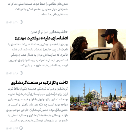
تنش‌های نظامی را حفظ کرده، هسته اصلی مذاکرات
همچنان حول محور برنامه موشکی و تعهدات
هسته‌ای باقی مانده است.
۱۴۰۴.۱۱.۲۰
حاشیه‌هایی فراتر از متن
افشاسازی علیه «موقعیت مهدی»
روز چهارشنبه جدیدترین ساخته علیرضا معتمدی با
نام «دختر پری خانوم» نمایش داده شد. این فیلم
فانتزی که سازنده‌اش در آن به دنبال معنای زندگی
است، پس از سال‌ها مرضیه برومند را جلوی دوربین
آورده بود تا نقش فرشته آرزوها را بازی کند.
۱۴۰۴.۱۱.۱۸
تاخت و تاز ترکیه در صنعت گردشگری
گردشگری و میراث فرهنگی همیشه یکی از نقاط قوت
ایران برای درآمدزایی میلیارد دلاری آن،در شرایط تحریم
بوده است. این بازار در ایران با فراز و فرودهای بسیاری
مواجه بوده است چه آنکه هر زمان آرامش و امنیت در
کشور برقرار بوده حضور گردشگران خارجی موجب رونق
بازارهای مالی وابسته به گردشگری و صنایع دستی به
خصوص در شهرهای فرهنگی و تاریخی بوده است.
۱۴۰۴.۱۱.۱۴