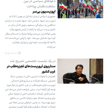
دعواهای سیاسی در بین
سلطنت‌طلبان پرداخت
اپوزیسیون بی‌سر
جمهوری اسلامی از زمان تشکیل در بهمن ۵۷ تا به
امروز در دو جبهه، دشمن دارد؛ جبهه نخست را سازمان
منافقین به سرکردگی مسعود رجوی که آن زمان در
کشور زیست می‌کرد و از قضا با رئیس‌جمهور وقت
یعنی ابوالحسن بنی‌صدر روابط نزدیک و حسنه‌ای برقرار
کرده بود تشکیل می‌دهد. خود را ایرانی می‌دانستند اما
تا آنجا که توانستند علیه ایران و ایرانیان فعالیت
می‌کردند.
۱۴۰۵.۰۳.۰۴
در یک نشست تخصصی تشریح شد
سناریوی تروریست‌های تجزیه‌طلب در
غرب کشور
همزمان با تحولات امنیتی ناشی از سومین جنگ
تحمیلی، مسئله تحرکات و سناریوهای احتمالی
تروریست‌های تجزیه‌طلب در غرب کشور بار دیگر مورد
توجه قرار گرفته است. برخی شواهد نشان می‌دهد این
عناصر تلاش کرده‌اند از فضای ناشی از شرایط جنگی
برای پیشبرد اهداف خود و ایجاد ناامنی در مناطق
مرزی بهره ببرند. در چنین شرایطی بررسی ابعاد این
تحرکات، اهداف و ظرفیت‌های آنها اهمیت بیشتری