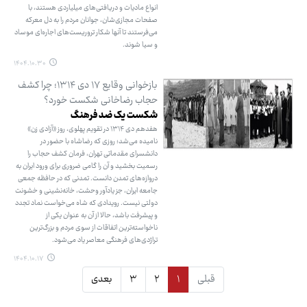
انواع مادیات و دریافتی‌های میلیاردی هستند، با
صفحات مجازی‌شان، جوانان مردم را به دل معرکه
می‌فرستند تا آنها شکار تروریست‌های اجاره‌ای موساد
و سیا شوند.
۱۴۰۴.۱۰.۳۰
بازخوانی وقایع ۱۷ دی ۱۳۱۴؛ چرا کشف
حجاب رضاخانی شکست خورد؟
شکست یک ضد فرهنگ
هفدهم دی ۱۳۱۴ در تقویم پهلوی، روز «آزادی زن»
نامیده می‌شد؛ روزی که رضاشاه با حضور در
دانشسرای مقدماتی تهران، فرمان کشف حجاب را
رسمیت بخشید و آن را گامی ضروری برای ورود ایران به
دروازه‌های تمدن دانست. تمدنی که در حافظه جمعی
جامعه ایران، جز یادآور وحشت، خانه‌نشینی و خشونت
دولتی نیست. رویدادی که شاه می‌خواست نماد تجدد
و پیشرفت باشد، حالا از آن به عنوان یکی از
ناخواسته‌ترین اتفاقات از سوی مردم و بزرگ‌ترین
تراژدی‌های فرهنگی معاصر یاد می‌شود.
۱۴۰۴.۱۰.۱۷
قبلی
۱
۲
۳
بعدی