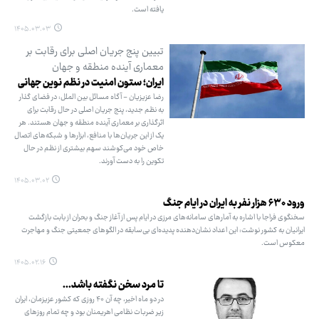
یافته است.
۱۴۰۵.۰۳.۰۳
تبیین پنج جریان اصلی برای رقابت بر
معماری آینده منطقه و جهان
ایران؛ ستون امنیت در نظم نوین جهانی
رضا عزیزیان - آگاه مسائل بین الملل: در فضای گذار
به نظم جدید، پنج جریان اصلی در حال رقابت برای
اثرگذاری بر معماری آینده منطقه و جهان هستند. هر
یک از این جریان‌ها با منافع، ابزارها و شبکه‌های اتصال
خاص خود می‌کوشند سهم بیشتری از نظم در حال
تکوین را به دست آورند.
۱۴۰۵.۰۳.۰۲
ورود ۶۳۰ هزار نفر به ایران در ایام جنگ
سخنگوی فراجا با اشاره به آمارهای سامانه‌های مرزی در ایام پس از آغاز جنگ و بحران از بابت بازگشت
ایرانیان به کشور نوشت: این اعداد نشان‌دهنده پدیده‌ای بی‌سابقه در الگوهای جمعیتی جنگ و مهاجرت
معکوس است.
۱۴۰۵.۰۲.۱۶
تا مرد سخن نگفته باشد...
در دو ماه اخیر، چه آن ۴۰ روزی که کشور عزیزمان، ایران
زیر ضربات نظامی اهریمنان بود و چه تمام روزهای