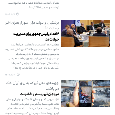
همراه ما بودند و مقامات کشور ترکیه مواضع بسیار
ارزشمند و اصولی اتخاذ کردند!
۱۴۰۴.۱۱.۱۱
پزشکیان و دولت برای عبور از بحران اخیر
چه کردند؟
۶ اقدام رئیس‌جمهور برای مدیریت
حوادث دی
هم‌اکنون که اغتشاشات با هدایت رهبر انقلاب و
حضور حماسی مردم در یوم‌الله ۲۲ دی خنثی شد، باید
به بررسی و عملکرد مسئولان ذی‌ربط به‌ویژه
دولتمردان و شخص رئیس‌جمهور پرداخت. به راستی
چه اقداماتی صورت گرفت و مهم‌ترین تصمیمات
رئیس‌دولت برای عبور از شرایط بحرانی چه بود؟
۱۴۰۴.۱۱.۱۰
چهره‌های معروفی که به روی ایران خاک
می‌پاشند
مروجان تروریسم و خشونت
افراد مجرمی که در روزهای ۱۸ و ۱۹ دی در تهران و سایر
نقاط کشور دست به آشوب و خشونت و اقدامات
وندالیستی زدند، محرکانی داشتند که عمدتا در جای
گرم و نرم نشسته‌اند و در حالی که بهره‌مند و متنعم به