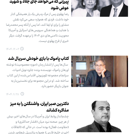
پیرزنی که می‌خواهد جای جلاد و شهید
عوض شود
رضا پهلوی پس از مرگ پدرش یک یار همیشگی کنار
خود داشت، فردی که همواره سعی می‌کرد نقش
مشاور را برای او ایفا کند، اما پس از آنکه پسر محمدرضا
با هدایت و هماهنگی سرویس‌های اسرائیل و آمریکا
محوریت ناامنی‌های دی ۱۴۰۴ را برعهده گرفت، دیگر
خبری از فرح پهلوی نیست.
۱۴۰۴.۱۲.۰۲
کتاب پاموک با بازی خودش سریال شد
سال‌ها پس از انتشار رمان «موزه معصومیت» نوشته
اورهان پاموک، نویسنده برنده جایزه نوبل ادبیات،
سرانجام مجموعه تلویزیونی اقتباس‌شده از این کتاب
ساخته شد. او در این مجموعه برای نخستین‌بار به
عنوان بازیگر حضور دارد.
۱۴۰۴.۱۱.۲۸
دکترین صبر ایران، واشنگتن را به میز
مذاکره کشاند
چشم‌انداز روابط ایران و آمریکا در سال‌های اخیر، بیش
از هر چیز، صحنه نبرد میان «فشار حداکثری» و
«مقاومت فعال» بوده است. در حالی که «اتفاقات
اخیر در خلیج فارس» همواره پتانسیل شعله‌ور شدن