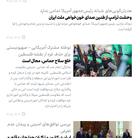
۱۴۰۵.۰۵.۰۹
هذیان‌گویی‌های شبانه رئیس‌جمهور آمریکا تمامی ندارد
وحشت ترامپ از طنین صدای خون‌خواهی ملت ایران
دونالد ترامپ، رئیس‌جمهور آمریکا، صدای خونخواهی مردم ایران را شنیده و ترس تمام وجودش را فرا
گرفته است.
۱۴۰۵.۰۴.۱۶
توطئه مشترک آمریکایی - صهیونیستی
برای حذف غزه از نقشه فلسطین
خلع سلاح حماس، محال است
به‌تازگی اعلام شد که حماس، جنبش مقاومت
اسلامی فلسطین، کابینه خود در غزه را منحل کرده و
قرار است امور اداری این منطقه را واگذار کند؛ پس از
اعلام این خبر، عده‌ای شبهه کردند که حماس با
واگذاری سلاح نیز موافقت کرده است؛ این در حالی
است که مقاومت فلسطین صرفا با واگذاری امور اداری
غزه موافقت کرده و کماکان امور امنیتی و نظامی این
باریکه را در اختیار دارد.
۱۴۰۵.۰۴.۱۶
بررسی توافق‌های امنیتی و پیمان عدم
تعرض