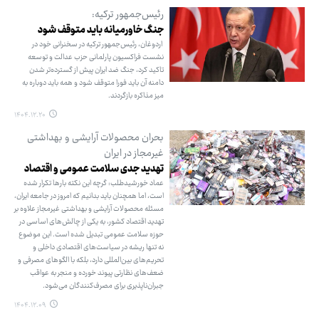
رئیس‌جمهور ترکیه:
جنگ خاورمیانه باید متوقف شود
اردوغان، رئیس‌جمهور ترکیه در سخنرانی خود در
نشست فراکسیون پارلمانی حزب عدالت و توسعه
تاکید کرد، جنگ ضد ایران پیش از گسترده‌تر شدن
دامنه آن باید فورا متوقف شود و همه باید دوباره به
میز مذاکره بازگردند.
۱۴۰۴.۱۲.۲۰
بحران محصولات آرایشی و بهداشتی
غیرمجاز در ایران
تهدید جدی سلامت عمومی و اقتصاد
عماد خورشیدطلب: گرچه این نکته بارها تکرار شده
است، اما همچنان باید بدانیم که امروز در جامعه ایران،
مسئله محصولات آرایشی و بهداشتی غیرمجاز علاوه بر
تهدید اقتصاد کشور، به یکی از چالش‌های اساسی در
حوزه سلامت عمومی تبدیل شده است. این موضوع
نه تنها ریشه در سیاست‌های اقتصادی داخلی و
تحریم‌های بین‌المللی دارد، بلکه با الگوهای مصرفی و
ضعف‌های نظارتی پیوند خورده و منجر به عواقب
جبران‌ناپذیری برای مصرف‌کنندگان می‌شود.
۱۴۰۴.۱۲.۰۹