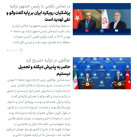
در تماس تلفنی با رئیس جمهور ترکیه
پزشکیان: رویکرد ایران بر پایه گفت‌وگو و
نفی تهدید است
مسعود پزشکیان، رئیس‌جمهوری اسلامی ایران و
رجب طیب اردوغان رئیس‌جمهور ترکیه روز جمعه ۱۰
بهمن ۱۴۰۴ در گفت وگوی تلفنی، آخرین تحولات
منطقه را به تفصیل مورد بحث و بررسی قرار دادند.
۱۴۰۴.۱۱.۱۱
عراقچی در ترکیه تشریح کرد
حاضر به پذیرش دیکته و تحمیل
نیستیم
سیدعباس عراقچی، وزیر خارجه دیروز جمعه ۱۰ بهمن
ماه در نشست خبری مشترک با هاکان فیدان، وزیر
خارجه ترکیه در استانبول ضمن ابراز خرسندی از حضور
در ترکیه و دیدار و گفت‌وگو با همتای ترکیه‌ای گفت:
ترکیه و ایران همسایه و دوست روزهای آسان و دشوار
برای یکدیگر بوده‌ و هستند. تاریخ مناسبات دو کشور
در طول قرون متوالی همواره برادرانه و دوستانه بوده
است. در تحولات اخیر و به‌ویژه در جریان تجاوز نظامی
رژیم صهیونیستی علیه ملت ایران و همچنین در
حوادث ژانویه که از خارج از کشور توسط عوامل اسرائیل
هدایت شد، دوستان ما در ترکیه همواره حامی و