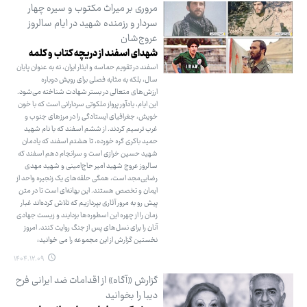
مروری بر میراث مکتوب و سیره چهار
سردار و رزمنده شهید در ایام سالروز
عروج‌شان
شهدای اسفند از دریچه کتاب و کلمه
اسفند در تقویم حماسه و ایثار ایران، نه به عنوان پایان
سال، بلکه به مثابه فصلی برای رویش دوباره
ارزش‌های متعالی در بستر شهادت شناخته می‌شود.
این ایام، یادآور پرواز ملکوتی سردارانی است که با خون
خویش، جغرافیای ایستادگی را در مرزهای جنوب و
غرب ترسیم کردند. از ششم اسفند که با نام شهید
حمید باکری گره خورده، تا هشتم اسفند که یادمان
شهید حسین خرازی است و سرانجام دهم اسفند که
سالروز عروج شهید امیر حاج‌امینی و شهید مهدی
رضایی‌مجد است، همگی حلقه‌های یک زنجیره واحد از
ایمان و تخصص هستند. این بهانه‌ای است تا در متن
پیش رو به مرور آثاری بپردازیم که تلاش کرده‌اند غبار
زمان را از چهره این اسطوره‌ها بزدایند و زیست جهادی
آنان را برای نسل‌های پس از جنگ روایت کنند. امروز
نخستین گزارش از این مجموعه را می خوانید:
۱۴۰۴.۱۲.۰۹
گزارش «آگاه» از اقدامات ضد ایرانی فرح
دیبا را بخوانید