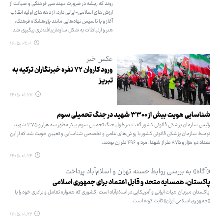
روند که ریشه در ضرورت مهندسی فرهنگی و صیانت از
ارزش‌های اسلامی-ایرانی دارد، از دهه‌های اولیه انقلاب
آغاز و با تاسیس نهادهایی مانند پژوهشگاه فرهنگ،
هنر و ارتباطات به شکل سازمان‌یافته‌تری پیگیری شد.
۱۴۰۵.۰۲.۰۱
عکس خبر
ورود کاروان ۷۲ نفره خبرنگاران ترکیه به
تبریز
۱۴۰۵.۰۱.۲۷
شناسایی هویت بیش از ۳۳۰۰ شهید در جنگ تحمیلی سوم
رئیس سازمان پزشکی قانونی کشور گفت: در طول جنگ تحمیلی سوم پیکر مطهر سه هزار و ۳۷۵ شهید
توسط سازمان پزشکی قانونی کشور با روش‌های علمی و تخصصی شناسایی و تعیین هویت شد که از این
تعداد دو هزار و ۸۷۵ نفر از شهدا، مرد و ۴۹۶ نفر زن بودند.
۱۴۰۵.۰۱.۲۴
«آگاه» به بررسی روابط حسنه تهران و اسلام‌آباد پرداخت
پاکستان، همسایه متحد و قابل اعتماد برای جمهوری اسلامی
پاکستان میزبان هیات ایرانی و آمریکایی در اسلام‌آباد است، کشوری که همواره تعامل و برادری خود را با
«جمهوری اسلامی ایران» ثابت کرده است.
۱۴۰۵.۰۱.۲۲