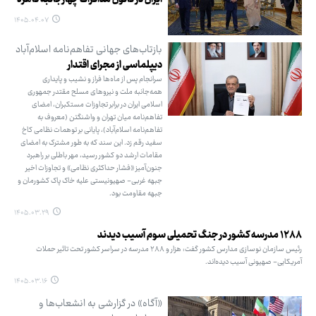
ایران در کانون مذاکرات چهارجانبه قاهره
۱۴۰۵.۰۴.۰۷
بازتاب‌های جهانی تفاهم‌نامه اسلام‌آباد
دیپلماسی از مجرای اقتدار
سرانجام پس از ماه‌ها فراز و نشیب و پایداری
همه‌جانبه ملت و نیروهای مسلح مقتدر جمهوری
اسلامی ایران در برابر تجاوزات مستکبران، امضای
تفاهم‌نامه میان تهران و واشنگتن (معروف به
تفاهم‌نامه اسلام‌آباد)، پایانی بر توهمات نظامی کاخ
سفید رقم زد. این سند که به طور مشترک به امضای
مقامات ارشد دو کشور رسید، مهر باطلی بر راهبرد
جنون‌آمیز «فشار حداکثری نظامی» و تجاوزات اخیر
جبهه غربی- صهیونیستی علیه خاک پاک کشورمان و
جبهه مقاومت بود.
۱۴۰۵.۰۳.۲۹
۱۲۸۸ مدرسه کشور در جنگ تحمیلی سوم آسیب دیدند
رئیس سازمان نوسازی مدارس کشور گفت: هزار و ۲۸۸ مدرسه در سراسر کشور تحت ‌تاثیر حملات
آمریکایی- صهیونی آسیب دیده‌اند.
۱۴۰۵.۰۳.۱۶
«آگاه» در گزارشی به انشعاب‌ها و