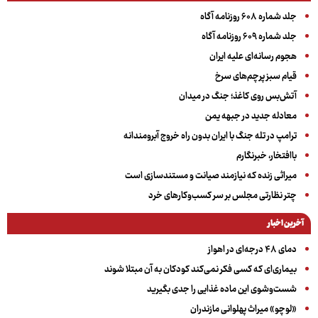
جلد شماره ۶۰۸ روزنامه آگاه
جلد شماره ۶۰۹ روزنامه آگاه
هجوم رسانه‌ای علیه ایران
قیام سبز پرچم‌های سرخ
آتش‌بس روی کاغذ؛ جنگ در میدان
معادله جدید در جبهه یمن
ترامپ در تله جنگ با ایران بدون راه خروج آبرومندانه
باافتخار، خبرنگارم
میراثی زنده که نیازمند صیانت و مستندسازی است
چتر نظارتی مجلس بر سر کسب‌وکارهای خرد
آخرین اخبار
دمای ۴۸ درجه‌ای در اهواز
بیماری‌ای که کسی فکر نمی‌کند کودکان به آن مبتلا شوند
شست‌وشوی این ماده غذایی را جدی بگیرید
«لوچو» میراث پهلوانی مازندران