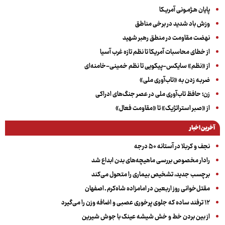
پایان هـژمـونی آمریـکا
وزش باد شدید در برخی مناطق
نهضت مقاومت در منطق رهبر شهید
از خطای محاسبات آمریکا تا نظم تازه غرب آسیا
از «نظم» سایکس-پیکویی تا نظم خمینی-خامنه‌ای
ضربه زدن به «تاب‌آوری ملی»
زن؛ حافظ تاب‌آوری ملی در عصر جنگ‌های ادراکی
از «صبر استراتژیک» تا «مقاومت فعال»
آخرین اخبار
نجف و کربلا در آستانه ۵۰ درجه
رادار مخصوص بررسی ماهیچه‌های بدن ابداع شد
برچسب جدید، تشخیص بیماری را متحول می‌کند
مقتل‌خوانی روز اربعین در امامزاده شاه‌کرم ـ اصفهان
۱۲ ترفند ساده که جلوی پرخوری عصبی و اضافه ‌وزن را می‌گیرد
از بین بردن خط و خش شیشه عینک با جوش شیرین