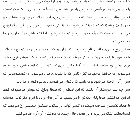
شاهد پایان نیستند؛ شریک آغازند. هر شانه‌ای که زیر بار تابوت می‌رود، انگار سهمی از ادامه
را هم برمی‌دارد. هر قدمی که در این راه برداشته می‌شود، فقط همراهی با یک پیکر نیست؛
تمرین وفاداری به معنایی است که باید از این پس بی‌صاحب نماند. در چنین صحنه‌ای، مرز
میان «او» و «ما» کم‌کم کمرنگ می‌شود. یک زندگی منفرد، در هزاران زندگی دیگر توزیع
می‌شود. اینجاست که مرگ، به زبان زمین ترجمه می‌شود، اما نتیجه‌اش در آسمان جان‌ها
دیده می‌شود.
بعضی روح‌ها برای ماندن، ناچارند بروند. نه از آن رو که نبودن را بر بودن ترجیح داده‌اند،
بلکه چون ظرف حضورشان دیگر در قامت یک جسم نمی‌گنجد. خاک، هرقدر فراخ باشد،
برای برخی وسعت‌ها تنگ است. آنها وقتی می‌روند، تازه در اندازه واقعی خود ظاهر
می‌شوند: در حافظه مردم، در تکرار نامی که به نشانه‌ای بدل می‌شود، در تصمیم‌هایی که
پس از آنان گرفته می‌شود و در راهی که ناگهان می‌فهمیم باید بی‌وقفه ادامه یابد.
پس چه بسا درست‌تر آن باشد که این لحظه را نه صرفا وداع، که رویش بنامیم؛ نه فقط
تدفین، که تکثیر. اینجا پایان یک تن را می‌بینیم، اما آغاز هزار اراده را نیز و مگر تولد، همیشه
با فریاد نخستین شناخته می‌شود؟ گاهی تولد، در سکوت سنگین جمعیتی رخ می‌دهد که
ایستاده‌اند، اشک می‌ریزند و در همان حال، چیزی در درونشان آرام‌آرام قد می‌کشد.