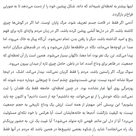
اینها بیشتر به لحظه‌ای شبیه‌اند که دانه، شکل پیشین خود را از دست می‌دهد تا به صورتی
فراخ‌تر بازگردد.
آدمی اگر فقط در قامت جسم تعریف شود، مرگ پایان اوست. اما اگر در گوش‌ها چیزی
کاشته باشد، اگر در دل‌ها آتشی روشن کرده باشد، اگر در زبان مردم واژه‌ای تازه برای فهم
رنج و امید گذاشته باشد، دیگر با رفتن بدن، تمام نمی‌شود. آن‌گاه پیکر به خاک می‌رود، اما
صدا در کوچه‌ها می‌ماند؛ نگاه در حافظه‌ها تکرار می‌شود و راه، در قدم‌های دیگران ادامه
پیدا می‌کند. تن، یک نفر بود؛ اما معنا، ناگهان بسیار می‌شود. همین است راز آن لحظه‌ای که
جمعیت، در ظاهر برای وداع آمده، اما در باطن، حامل چیزی تازه از میدان بیرون می‌رود.
سوگ بزرگ، اگر راستین باشد، مردم را فقط گریان نمی‌کند؛ بیدار می‌کند. اشک، در اینجا
صرفا نشانه اندوه نیست؛ نوعی شست‌وشوی چشم است تا چیزهایی دوباره دیده شوند که
روزمرگی روی آنها غبار نشانده بود. در چنین لحظه‌ای، جامعه فقط یک فقدان را ثبت
نمی‌کند، بلکه خودش را از نو می‌خواند: چه داشتیم؟ چه از دست دادیم؟ و اکنون چه باید
بشویم؟ این پرسش آخر، مهم‌تر از همه است. ارزش یک وداع تاریخی به حجم جمعیت
نیست؛ به کیفیت بازگشت آدم‌ها به خانه‌هایشان است. آیا هرکس با خود تکه‌ای مسئولیت
می‌برد؟ آیا از دل این ماتم، فهمی تازه متولد می‌شود؟ آیا غیبت یک تن، به حضور پررنگ‌تر
یک راه می‌انجامد؟ شاید راز شکوه بعضی تشییع‌ها در همین باشد که مردم در آنها فقط