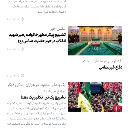
اما در اندیشه و سیره سیاسی-اجتماعی اسلام ناب،
این «فقدان»، نقطه پایان نیست، بلکه سرآغاز یک
«میدان بازدارندگی» است.
۱۴۰۵.۰۴.۲۰
عکس خبر
تشییع پیکر مطهر خانواده رهبر شهید
انقلاب در حرم حضرت عباس (ع)
۱۴۰۵.۰۴.۱۷
اقتدار نرم در میدان سخت
دفاع غیرنظامی
۱۴۰۵.۰۴.۱۷
یک زندگی منفرد، در هزاران زندگی دیگر
توزیع می‌شود
تشییع یک تن؛ تکثیر یک معنا
بعضی رفتن‌ها شبیه خاموشی نیست؛ شبیه گشوده
شدن دری است که تا پیش از آن، فقط دیوار به نظر
می‌رسید. مرگ برای آنان که عمرشان را در انباشتن نام
و نان نگذرانده‌اند، پایان حضور نیست؛ بیشتر شبیه
ترک برداشتن پوسته‌ای است که دیگر تاب وسعت جان