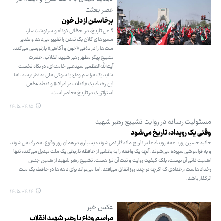
عصر بعثت
برخاستن از دل خون
گاهی تاریخ، در لحظاتی کوتاه و سرنوشت‌ساز،
مسیرهای کلان یک تمدن را تغییر می‌دهد و تقدیر
ملت‌ها را در تلاقی «خون و آگاهی» بازنویسی می‌کند.
تشییع پیکر مطهر رهبر شهید انقلاب، حضرت
آیت‌الله‌العظمی سیدعلی خامنه‌ای، در نگاه نخست
شاید یک مراسم وداع یا سوگی ملی به نظر برسد، اما
این رخداد یک «انقلاب در ادراک» و نقطه‌ عطفی
استراتژیک در تاریخ معاصر است.
۱۴۰۵.۰۴.۱۵
مسئولیت رسانه در روایت تشییع رهبر شهید
وقتی یک رویداد، تاریخ می‌شود
حانیه حسین پور: همه رویدادها در تاریخ ماندگار نمی‌شوند؛ بسیاری در همان روز وقوع، مصرف می‌شوند
و به فراموشی سپرده می‌شوند. آنچه یک واقعه را به بخشی از حافظه تاریخی یک ملت تبدیل می‌کند، تنها
اهمیت ذاتی آن نیست، بلکه کیفیت روایت و ثبت آن نیز هست. تشییع رهبر شهید از همین جنس
رخدادهاست؛ رخدادی که اگرچه در چند روز اتفاق می‌افتد، اما می‌تواند برای دهه‌ها در حافظه یک ملت
اثرگذار باشد.
۱۴۰۵.۰۴.۱۴
عکس خبر
مراسم وداع با رهبر شهید انقلاب