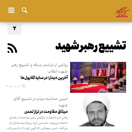
تشییع رهبر شهید
روایتی از مراسم بدرقه و تشییع رهبر
شهید انقلاب
آخرین دیدار؛ در سایه گلایول‌ها
۱۴۰۵.۰۵.۰۶
تبیین حماسه مردم در تشییع آقای
شهید
میثاق مقاومت در تراز تمدن
وقتی خبر «شهادت ملکوتی رهبر مجاهد» در فضای
جامعه می‌پیچد، نخستین لرزه بر پیکر دوستداران او
می‌افتد؛ غمی سهمگین که گویی کوه را از جا برمی‌کند.