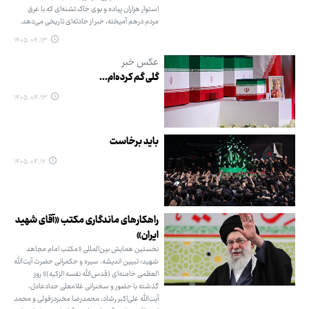
استوار هزاران پیاده و بوی خاک تشنه‌ای که با عرق
مردم درهم آمیخته، خبر از حادثه‌ای تاریخی می‌دهد.
۱۴۰۵.۰۴.۱۳
عکس خبر
گلی گم کرده‌ام...
۱۴۰۵.۰۴.۱۳
باید برخاست
۱۴۰۵.۰۴.۱۲
راهکارهای ماندگاری مکتب «آقای شهید
ایران»
نخستین همایش بین‌المللی «مکتب امام مجاهد
شهید؛ تبیین اندیشه، سیره و حکمرانی حضرت آیت‌الله
العظمی خامنه‌ای (قدس‌الله نفسه الزکیه)» روز
گذشته با حضور و سخنرانی غلامعلی حدادعادل،
آیت‌الله علی‌اکبر رشاد، محمدرضا مخبردزفولی و محمد