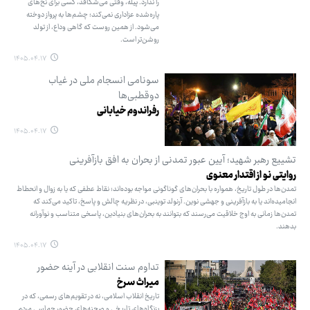
را ندارد. پیله، وقتی می‌شکافد، کسی برای نخ‌های
پاره‌شده عزاداری نمی‌کند؛ چشم‌ها به پرواز دوخته
می‌شود. از همین روست که گاهی وداع، از تولد
روشن‌تر است.
۱۴۰۵.۰۴.۱۷
سونامی انسجام ملی در غیاب
دوقطبی‌ها
رفراندوم خیابانی
۱۴۰۵.۰۴.۱۷
تشییع رهبر شهید؛ آیین عبور تمدنی از بحران به افق بازآفرینی
روایتی نو از اقتدار معنوی
تمدن‌ها در طول تاریخ، همواره با بحران‌های گوناگونی مواجه بوده‌اند؛ نقاط عطفی که یا به زوال و انحطاط
انجامیده‌اند یا به بازآفرینی و جهشی نوین. آرنولد توینبی، در نظریه چالش و پاسخ، تاکید می‌کند که
تمدن‌ها زمانی به اوج خلاقیت می‌رسند که بتوانند به بحران‌های بنیادین، پاسخی متناسب و نوآورانه
بدهند.
۱۴۰۵.۰۴.۱۷
تداوم سنت انقلابی در آینه حضور
میراث سرخ
تاریخ انقلاب اسلامی، نه در تقویم‌های رسمی، که در
بزنگاه‌های تاریخی و صحنه‌های حضور حماسی مردم