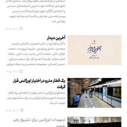
اسحاقی در فرهنگستان علوم برگزار شد. سخنران‌ها در
نطق‌های جداگانه خود به تبیین اندیشه‌های سیاسی
و اجتماعی «آقای شهید ایران» پرداختند و سپس
پوستر نخستین همایش مکتب امام مجاهد شهید
رونمایی شد.
۱۴۰۵.۰۴.۱۱
آخرین دیدار
با آثار و گفتاری از : دکتر اخضریان کاشانی، نفیسه
محمدی، شادی ورشوچی، علیرضا پیروزمند، محمد
عرفان خانی، محمد امامی، وحید رجب خانی، سجاد
انجم شعاع، علیرضا احمدی قره زاغ، سعید سپاهی،
حسین انجدانی، معصومه جمشیدی و سجاد میرزایی
۱۴۰۵.۰۴.۱۱
یک قطار مترو در اختیار اورژانس قرار
گرفت
سخنگوی اورژانس استان تهران از اختصاص یک قطار
مترو به ماموریت‌های اورژانس در مراسم تشییع رهبر
شهید خبر داد.
۱۴۰۵.۰۴.۱۰
تمهیدات اورژانس برای تشییع رهبر
شهید