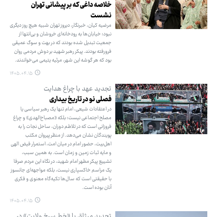
خلاصه داغی که بر پیشانی تهران
نشست
مرضیه کیان، خبرنگار، دیروز تهران شبیه هیچ روز دیگری
نبود؛ خیابان‌ها به رودخانه‌ای خروشان و بی‌انتها از
جمعیت تبدیل شده بودند که در بهت و سوگ عمیقی
فرورفته بودند. پیکر رهبر شهید بر دوش مردمی روان
بود که هر گوشه این شهر، مرثیه یتیمی می‌خواندند.
۱۴۰۵.۰۴.۱۵
تجدید عهد با چراغ هدایت
فصلی نو در تاریخ بیداری
در اعتقادات شیعی، امام تنها یک رهبر سیاسی یا
مصلح اجتماعی نیست؛ بلکه «مصباح‌الهدی» و چراغ
فروزانی است که در تلاطم دوران، ساحل نجات را به
پویندگان نشان می‌دهد. از منظر پیروان مکتب
اهل‌بیت، حضور امام در میان امت، استمرار فیض الهی
و مایه ثبات زمین و زمان است. به همین سبب،
تشییع پیکر مطهر امام شهید، در نگاه این مردم صرفا
یک مراسم خاکسپاری نیست، بلکه مواجهه‌ای جانسوز
با حقیقتی است که سال‌ها تکیه‌گاه معنوی و فکری
آنان بوده است.
۱۴۰۵.۰۴.۱۵
تجدید میثاق با «خط سرخ ولایت» در