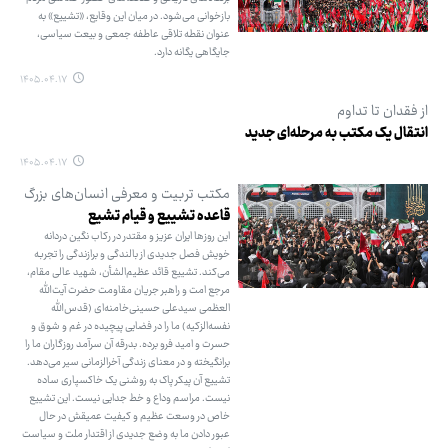
بازخوانی می‌شود. در میان این وقایع، «تشییع» به
عنوان نقطه تلاقی عاطفه جمعی و بیعت سیاسی،
جایگاهی یگانه دارد.
۱۴۰۵.۰۴.۱۷
از فقدان تا تداوم
انتقال یک مکتب به مرحله‌ای جدید
۱۴۰۵.۰۴.۱۷
مکتب تربیت و معرفی انسان‌های بزرگ
قاعده تشییع و قیام تشیع
این روزها ایران عزیز و مقتدر در رکاب نگین دردانه
خویش فصل جدیدی از بالندگی و برازندگی را تجربه
می‌کند. تشییع قائد عظیم‌الشأن، شهید عالی مقام،
مرجع امت و راهبر جریان مقاومت حضرت آیت‌الله
العظمی سیدعلی حسینی‌خامنه‌ای (قدس‌الله
نفسه‌الزکیه) ما را در فضایی پیچیده در غم و شوق و
حسرت و امید فرو برده. بدرقه آن سرآمد روزگاران ما را
برانگیخته و در معنای زندگی آخرالزمانی سیر می‌دهد.
تشییع آن پیکر پاک به روشنی یک خاکسپاری ساده
نیست. مراسم وداع و خط جدایی نیست. این تشییع
خاص در وسعت عظیم و کیفیت عمیقش در حال
عبور دادن ما به وضع جدیدی از اقتدار ملت و سیاست