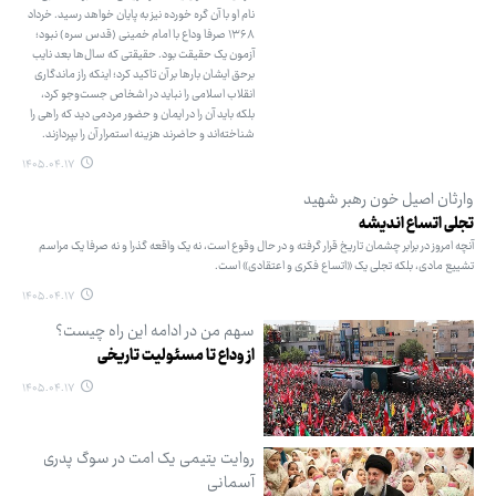
نام او با آن گره خورده نیز به پایان خواهد رسید. خرداد
۱۳۶۸ صرفا وداع با امام خمینی (قدس سره) نبود؛
آزمون یک حقیقت بود. حقیقتی که سال‌ها بعد نایب
برحق ایشان بارها بر آن تاکید کرد؛ اینکه راز ماندگاری
انقلاب اسلامی را نباید در اشخاص جست‌وجو کرد،
بلکه باید آن را در ایمان و حضور مردمی دید که راهی را
شناخته‌اند و حاضرند هزینه استمرار آن را بپردازند.
۱۴۰۵.۰۴.۱۷
وارثان اصیل خون رهبر شهید
تجلی اتساع اندیشه
آنچه امروز در برابر چشمان تاریخ قرار گرفته و در حال وقوع است، نه یک واقعه گذرا و نه صرفا یک مراسم
تشییع مادی، بلکه تجلی یک «اتساع فکری و اعتقادی» است.
۱۴۰۵.۰۴.۱۷
سهم من در ادامه این راه چیست؟
از وداع تا مسئولیت تاریخی
۱۴۰۵.۰۴.۱۷
روایت یتیمی یک امت در سوگ پدری
آسمانی