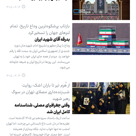
۱۴۰۵.۰۴.۱۴
بازتاب پرشکوه‌ترین وداع تاریخ، تمام
لنزهای جهان را تسخیر کرد
بدرقه آقای شهید ایران
وداع با پیکر مطهر و تشییع امام شهیدمان دوره
جدیدی از جمهوری اسلامی ایران به سمت قله را رقم
خواهد زد. مردم از همه جای ایران خود را به تهران
می‌رسانند. این روزها در تاریخ ایران و شیعه جاودانه
می‌شود.
۱۴۰۵.۰۴.۱۴
از هُرم تیر تا باران اشک؛ روایت
شب‌زنده‌داری مصلای تهران در سوگ
رهبر شهید
وقتی جغرافیای مصلی، شناسنامه
کامل ایران شد
ساعت از یک بامداد سیزدهم تیر ۱۴۰۵ گذشته است.
عقربه‌ها در دل شب داغ تابستانی می‌چرخند، اما تهران
امشب نه تنها خواب ندارد، بلکه بیدارتر از همیشه
است. خط ممتد چراغ خودروها، گام‌های خسته اما