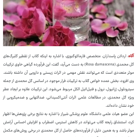
آگاه
: اردلان پاسداران، متخصص فارماکوگنوزی، با اشاره به اینکه گلاب از تقطیر گلبرگ‌های
گل محمدی (Rosa damascena) به دست می‌آید، گفت: این فرآورده گیاهی حاوی ترکیبات
موثر متعددی است که می‌توانند نقش مهمی در اثرات زیستی و دارویی آن داشته باشند.
وی افزود: بخش عمده خواص گلاب به ترکیبات فرار موجود در اسانس گل محمدی از جمله
سیترونلول، ژرانیول، نرول و فنیل‌اتیل الکل مربوط می‌شود. این ترکیبات علاوه بر ایجاد عطر
ویژه گل محمدی، در مطالعات علمی اثرات آنتی‌اکسیدانی، ضدالتهابی و ضدمیکروبی از
خود نشان داده‌اند.
این عضو هیات علمی دانشگاه علوم پزشکی شیراز با اشاره به نتایج برخی پژوهش‌ها اظهار
کرد: استنشاق رایحه گلاب می‌تواند در کاهش استرس، اضطراب و افزایش احساس آرامش
موثر باشد و به همین دلیل از فرآورده‌های حاصل از گل محمدی در برخی روش‌های مکمل