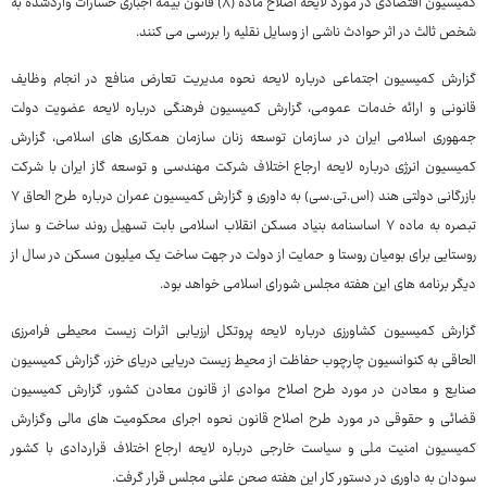
کمیسیون اقتصادی در مورد لایحه اصلاح ماده (۸) قانون بیمه اجباری خسارات واردشده به
شخص ثالث در اثر حوادث ناشی از وسایل نقلیه را بررسی می کنند.
گزارش کمیسیون اجتماعی درباره لایحه نحوه مدیریت تعارض منافع در انجام وظایف
قانونی و ارائه خدمات عمومی، گزارش کمیسیون فرهنگی درباره لایحه عضویت دولت
جمهوری اسلامی ایران در سازمان توسعه زنان سازمان همکاری های اسلامی، گزارش
کمیسیون انرژی درباره لایحه ارجاع اختلاف شرکت مهندسی و ‌توسعه گاز ایران با شرکت
بازرگانی دولتی هند (اس.تی.سی) به داوری و گزارش کمیسیون عمران درباره طرح الحاق ۷
تبصره به ماده ۷ اساسنامه بنیاد مسکن انقلاب اسلامی بابت تسهیل روند ساخت و ساز
روستایی برای بومیان روستا و حمایت از دولت در جهت ساخت یک میلیون مسکن در سال از
دیگر برنامه های این هفته مجلس شورای اسلامی خواهد بود.
گزارش کمیسیون کشاورزی درباره لایحه پروتکل ارزیابی اثرات زیست محیطی فرامرزی
الحاقی به کنوانسیون چارچوب حفاظت از محیط زیست دریایی دریای خزر، گزارش کمیسیون
صنایع و معادن در مورد طرح اصلاح موادی از قانون معادن کشور، گزارش کمیسیون
قضائی و حقوقی در مورد طرح اصلاح قانون نحوه اجرای محکومیت های مالی وگزارش
کمیسیون امنیت ملی و سیاست خارجی درباره لایحه ارجاع اختلاف قراردادی با کشور
سودان به داوری در دستور کار این هفته صحن علنی مجلس قرار گرفت.