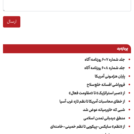
ارسال
پربازدید
جلد شماره ۶۰۷ روزنامه آگاه
جلد شماره ۶۰۸ روزنامه آگاه
پایان هـژمـونی آمریـکا
فروپاشی افسانه خلع‌سلاح
از «صبر استراتژیک» تا «مقاومت فعال»
از خطای محاسبات آمریکا تا نظم تازه غرب آسیا
شبی که خاورمیانه عوض شد
منطق دیدبانی تمدن اسلامی
از «نظم» سایکس-پیکویی تا نظم خمینی-خامنه‌ای