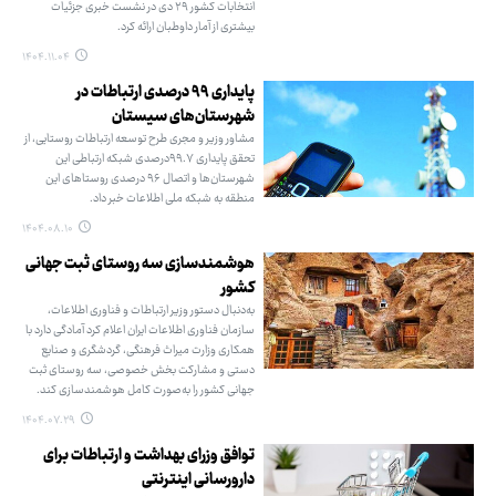
انتخابات کشور ۲۹ دی در نشست خبری جزئیات
بیشتری از آمار داوطبان ارائه کرد.
۱۴۰۴.۱۱.۰۴
پایداری ۹۹ درصدی ارتباطات در
شهرستان‌های سیستان
مشاور وزیر و مجری طرح توسعه ارتباطات روستایی، از
تحقق پایداری ۹۹.۷‌درصدی شبکه ارتباطی این
شهرستان‌ها و اتصال ۹۶ درصدی روستاهای این
منطقه به شبکه ملی اطلاعات خبر داد.
۱۴۰۴.۰۸.۱۰
هوشمندسازی سه روستای ثبت جهانی
کشور
به‌دنبال دستور وزیر ارتباطات و فناوری اطلاعات،
سازمان فناوری اطلاعات ایران اعلام کرد آمادگی دارد با
همکاری وزارت میراث فرهنگی، گردشگری و صنایع
دستی و مشارکت بخش خصوصی، سه روستای ثبت
جهانی کشور را به‌صورت کامل هوشمندسازی کند.
۱۴۰۴.۰۷.۲۹
توافق وزرای بهداشت و ارتباطات برای
دارورسانی اینترنتی