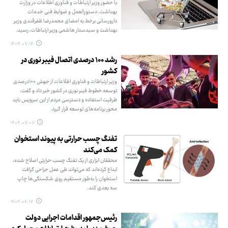
با حضور وزیر ارتباطات و فناوری اطلاعات در وزارت
بهداشت، دستورالعمل و ضوابط فنی خدمات
دارورسانی برخط به امضای محمدرضا ظفرقندی وزیر
بهداشت و سیدستار هاشمی وزیر ارتباطات، رسید.
۱۴۰۴.۰۷.۱۴
رشد ۱۰۰ درصدی اتصال فیبر نوری در
کشور
وزیر ارتباطات و فناوری اطلاعات از جهش ۱۰۰درصدی
توسعه خطوط فیبر نوری در کشور خبر داد و گفت:
ظرفیت استفاده و دسترسی مردم از این سرویس باید
محور برنامه‌های توسعه قرار گیرد.
۱۴۰۴.۰۷.۰۷
تفنگ چسب حرارتی به پیوند استخوان
کمک می‌کند
محققان ابزاری از یک تفنگ چسب حرارتی اصلاح شده،
ابداع کرده‌اند که می‌تواند طی عمل جراحی گرافت
استخوان را به‌طور مستقیم روی شکستگی‌ها چاپ
سه بعدی کند.
۱۴۰۴.۰۶.۱۷
رئیس‌جمهور اقدامات اجرایی دولت