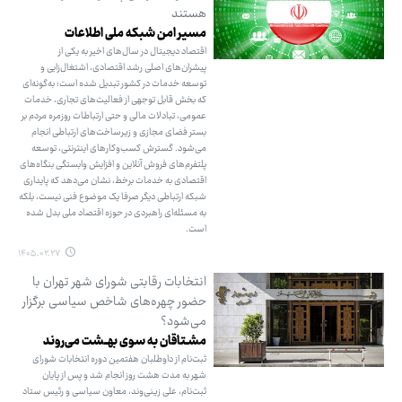
هستند
مسیر امن شبکه ملی اطلاعات
اقتصاد دیجیتال در سال‌های اخیر به یکی از
پیشران‌های اصلی رشد اقتصادی، اشتغال‌زایی و
توسعه خدمات در کشور تبدیل شده است؛ به‌گونه‌ای
که بخش قابل توجهی از فعالیت‌های تجاری، خدمات
عمومی، تبادلات مالی و حتی ارتباطات روزمره مردم بر
بستر فضای مجازی و زیرساخت‌های ارتباطی انجام
می‌شود. گسترش کسب‌وکارهای اینترنتی، توسعه
پلتفرم‌های فروش آنلاین و افزایش وابستگی بنگاه‌های
اقتصادی به خدمات برخط، نشان می‌دهد که پایداری
شبکه ارتباطی دیگر صرفا یک موضوع فنی نیست، بلکه
به مسئله‌ای راهبردی در حوزه اقتصاد ملی بدل شده
است.
۱۴۰۵.۰۲.۲۷
انتخابات رقابتی شورای شهر تهران با
حضور چهره‌های شاخص سیاسی برگزار
می‌شود؟
مشـتاقان به سوی بهــشت می‌روند
ثبت‌نام از داوطلبان هفتمین دوره انتخابات شورای
شهر به مدت هشت روز انجام شد و پس از پایان
ثبت‌نام، علی زینی‌وند، معاون سیاسی و رئیس ستاد