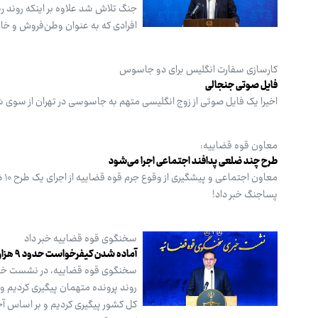
جنگ تلاش شد علاوه بر اینکه روند ر
افرادی که به عنوان وطن‌فروش و خائن
کارسازی سفارت انگلیس برای دو جاسوس
فایل صوتی جنجالی
اخیرا یک فایل صوتی از زوج انگلیسی متهم به جاسوسی در تهران از سوی ش
معاون قوه قضاییه:
طرح چند ضلعی پدافند اجتماعی اجرا می‌شود
مع
پساجنگ خبر داد!
سخنگوی قوه قضاییه خبر داد
آماده شدن کیفرخواست حدود ۹ هزار متهم اغتشاشات
سخنگوی قوه قضاییه، در نشست خبری
روند پرونده متهمان پیگیری کردیم و 