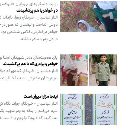
روایت دلتنگی‌های بی‌پایان خانواده 
دو خواهر با هم پرکشیدند
الناز عباسیان، خبرنگار: زهرا، نازدا
دوش انداخت و لبخندی که هنوز در خاط
خواهر بزرگ‌ترش، کلاس ششمی بود و در
در دل پدر و مادر نشاند.
پای صحبت‌های مادر شهیدان آسنا و
خواهر و برادری که با هم پر کشیدند
الناز عباسیان،‌ خبرنگار: کمدی که د
تیزهوشان دخترش، باید با خاطرات بیرو
اینجا مزار امیران است
الناز عباسیان- خبرنگار: جرات نگاه 
شرم می‌کنم از اینکه به پدر شهید ب
نمی‌کنند که «بود» بگویم یا «است.» 