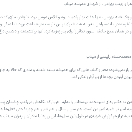
زهرا و زینب بهرامی، از شهدای مدرسه میناب
نه کوچک خانه بهرامی، تنها هفت بهار را دیده بود و کلاس دومی بود. با چادر نمازی که 
ره مادر مانده، راهی مدرسه شد تا برای اولین بار به نماز جماعت برود؛ اما دیگر ب
 همان صبح حادثه، سوره تکاثر را برای پدر زمزمه کرد. آنها پر کشیدند و دشمن داغ‌ش
 محمدحسام رئیسی از میناب
یگر باز نمی‌شود؛ دفتر و کتاب‌هایی که برای همیشه بسته شدند و مادری که حالا به ج
ن آوردن بچه‌ها از زیر آوار زندگی کند.
کردن به عکس‌های امیرمحمد بوستانی را ندارم. هربار که نگاهش می‌کنم، چشمان پسرم
گویم امیر تو شبیه امیر من است. هم سن و سال و هم نام و هم چهره! حتی فعل‌ها هم 
بیشتر از هر گزارش شهیدی در طول این سال‌ها، این روزها با مادران و پدران میناب ه