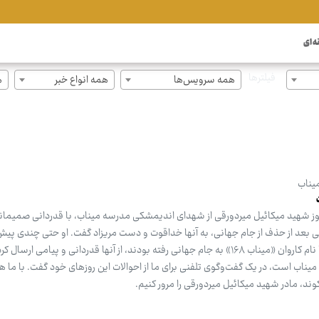
ه ای
فیلترها
همه سرویس‌ها
همه انواع خبر
ه
میناب
آموز شهید میکائیل میردورقی از شهدای اندیمشکی مدرسه میناب، با قدردانی صمیمانه
 بعد از حذف از جام جهانی، به آنها خداقوت و دست مریزاد گفت. او حتی چندی پیش
حرکت ارزشمند اعضای تیم ملی که با نام کاروان «میناب ۱۶۸» به جام جهانی رفته بودند، از آنها قدردانی و پیامی 
میناب است، در یک گفت‌وگوی تلفنی برای ما از احوالات این روزهای خود گفت. با ما هم
د، مادر شهید میکائیل میردورقی را مرور کنیم.