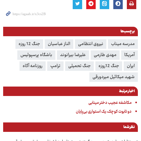
برچسب‌ها
مدرسه میناب
نیروی انتظامی
الناز عباسیان
جنگ 12 روزه
آمریکا
مهدی طارمی
علیرضا بیرانوند
باشگاه پرسپولیس
ایران
جنگ 12روزه
جنگ تحمیلی
ترامپ
روزنامه آگاه
شهید میکائیل میردورقی
اخبار مرتبط
مکاشفه عجیب دختر مینابی
دو تابوت کوچک، یک استواری بی‌پایان
نظر شما