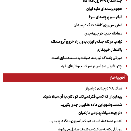
جلد شماره ۶۰۹ روزنامه آگاه
هجوم رسانه‌ای علیه ایران
قیام سبز پرچم‌های سرخ
آتش‌بس روی کاغذ؛ جنگ در میدان
معادله جدید در جبهه یمن
ترامپ در تله جنگ با ایران بدون راه خروج آبرومندانه
باافتخار، خبرنگارم
میراثی زنده که نیازمند صیانت و مستندسازی است
چتر نظارتی مجلس بر سر کسب‌وکارهای خرد
آخرین اخبار
دمای ۴۸ درجه‌ای در اهواز
بیماری‌ای که کسی فکر نمی‌کند کودکان به آن مبتلا شوند
شست‌وشوی این ماده غذایی را جدی بگیرید
«لوچو» میراث پهلوانی مازندران
تعمیر دسته شکسته عینک با سوزن منگنه، پنبه و...
موبایلی که به ساعت هوشمند تبدیل می‌شود