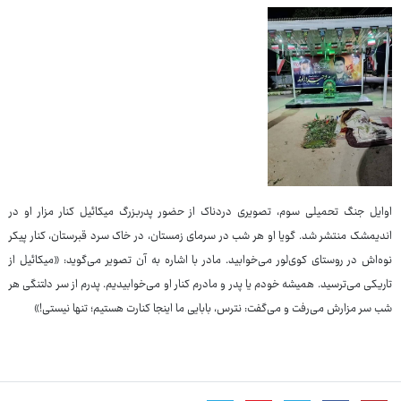
اوایل جنگ تحمیلی سوم، تصویری دردناک از حضور پدربزرگ میکائیل کنار مزار او در
اندیمشک منتشر شد. گویا او هر شب در سرمای زمستان، در خاک سرد قبرستان، کنار پیکر
نوه‌اش در روستای کوی‌لور می‌خوابید. مادر با اشاره به آن تصویر می‌گوید: «میکائیل از
تاریکی می‌ترسید. همیشه خودم یا پدر و مادرم کنار او می‌خوابیدیم. پدرم از سر دلتنگی هر
شب سر مزارش می‌رفت و می‌گفت: نترس، بابایی ما اینجا کنارت هستیم؛ تنها نیستی!»