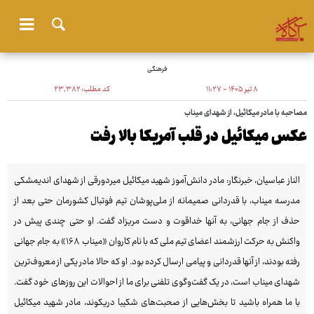
فرهنگی
۸ تیر ۱۴۰۵ - ۱۱:۲۷
کد مطلب:
۲۳٬۳۸۲
مصاحبه با مادر میکائیل، از شهدای میناب
عکس میکائیل در قلب آمریکا بالا رفت
الناز عباسیان، خبرنگار: مادر دانش‌آموز شهید میکائیل میردورقی از شهدای اندیمشکی
مدرسه میناب، با قدردانی صمیمانه از ملی‌پوشان تیم فوتبال کشورمان حتی بعد از
حذف از جام جهانی، به آنها خداقوت و دست مریزاد گفت. او حتی چندی پیش در
واکنش به حرکت ارزشمند اعضای تیم ملی که با نام کاروان «میناب ۱۶۸» به جام جهانی
رفته بودند، از آنها قدردانی و پیامی ارسال کرده بود. او که حالا مادر یکی از معروف‌ترین
شهدای میناب است، در یک گفت‌وگوی تلفنی برای ما از احوالات این روزهای خود گفت.
با ما همراه باشید تا بخش‌هایی از صحبت‌های شکیبا دریکوند، مادر شهید میکائیل