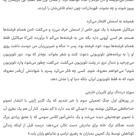
افتخار می‌آفرینند و دل مردم را شاد خواهند کرد. از همان اول هم گفتم: این بازیکنان چه
پیروز شوند و چه نشوند، قهرمان‌اند؛ چون تمام تلاش‌شان را کردند.
همیشه به اسمش افتخار می‌کرد
میکائیل همیشه با یک غرور خاص از اسمش حرف می‌زد و می‌گفت: «من همنام فرشته‌ها
هستم؛ هر کسی آرزویی داره بگه، من به فرشته‌ها می‌گم تا برآورده کنن!» میکائیل فقط
همنام فرشته‌ها نبود؛ خود فرشته بود. پسر ۱۰ ساله و شیرین‌زبان من دوست داشت روزی
او را به برنامه‌های تلویزیونی دعوت کنند و شعر بخواند. بچه‌تر که بود، دور تلویزیون
می‌چرخید و دنبال دری در پشت تلویزیون می‌گشت. می‌گفت: چطور می‌شود وارد تلویزیون
شوم؟ می‌خواهم معروف شوم. کسی چه فکر می‌کرد پسرم با شهادتش آن‌قدر معروف
شود که نه فقط تلویزیون ایران، بلکه دنیا او را نشان دهد.
سوژه دردناک برای کاربران خارجی
در روزهای اول جنگ تحمیلی سوم با خبر شدیم که یک کاربر ژاپنی با انتشار تصویر
خداحافظی میکائیل نوشته بود: «عینکی که بند دارد تا گم نشود. کنار آن هم یک بطری آب
با تصویر جوجه‌تیغی دیده می‌شد و یک دانش‌آموز کلاس سومی که با عشق زیادی بزرگ
شده، هنگام ترک خانه برای مادرش دست تکان می‌دهد؛ درست قبل از اینکه زندگی
کوتاهش توسط یک کمپین بمباران به رهبری ترامپ و نتانیاهو پایان یابد.»