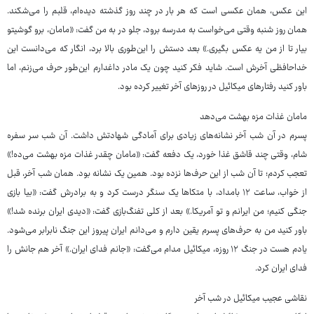
این عکس، همان عکسی است که هر بار در چند روز گذشته دیده‌ام، قلبم را می‌شکند.
همان روز شنبه وقتی می‌خواست به مدرسه برود، جلو در به من گفت: «مامان، برو گوشیتو
بیار تا از من یه عکس بگیری.» بعد دستش را این‌طوری بالا برد، انگار که می‌دانست این
خداحافظی آخرش است. شاید فکر کنید چون یک مادر داغدارم این‌طور حرف می‌زنم، اما
باور کنید رفتارهای میکائیل در روزهای آخر تغییر کرده بود.
مامان غذات مزه بهشت می‌دهد
پسرم در آن شب آخر نشانه‌های زیادی برای آمادگی شهادتش داشت. آن شب سر سفره
شام، وقتی چند قاشق غذا خورد، یک دفعه گفت: «مامان چقدر غذات مزه بهشت می‌ده!»
تعجب کردم؛ تا آن شب از این حرف‌ها نزده بود. همین یک نشانه بود. همان شب آخر، قبل
از خواب، ساعت ۱۲ بامداد، با متکاها یک سنگر درست کرد و به برادرش گفت: «بیا بازی
جنگی کنیم؛ من ایرانم و تو آمریکا.» بعد از کلی تفنگ‌بازی گفت: «دیدی ایران برنده شد!»
باور کنید من به حرف‌های پسرم یقین دارم و می‌دانم ایران پیروز این جنگ نابرابر می‌شود.
یادم هست در جنگ ۱۲ روزه، میکائیل مدام می‌گفت: «جانم فدای ایران.» آخر هم جانش را
فدای ایران کرد.
نقاشی عجیب میکائیل در شب آخر