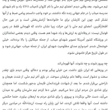
مطمئن بودم وقتی تیم ملی عازم جام جهانی شد، از آسمان‌ها دعای خیرش پشت و پناه
تیم می‌شود. بعد وقتی دیدم اعضای تیم ملی با نام کاروان «میناب ۱۶۸» یاد و نام شهدای
مدرسه میناب را در جام جهانی زنده نگه داشتند، بر خود واجب دانستم پیامی ضبط و از آنها
تشکر کنم. چون این کارشان برای ما خانواده‌ها آرامش‌بخش است و در عین حال
افتخارآفرین. اعضای تیم ملی با این حرکت زیبا نشان دادند که قهرمانی فقط در زمین
فوتبال نیست؛ در وفاداری به ارزش‌ها و یاد شهدا هم هست. وقتی دیدم بعضی تماشاگران
در ورزشگاه کشور آمریکا تصویر شهدای میناب، از جمله میکائیل را بالا برده‌اند، خیلی
خوشحال شدم. امیدوارم صدای مظلومیت شهدای ایران، از جمله میناب، جهانی‌تر شود و
در طول تاریخ هرگز خاموش نشود.
چه پیروز شوند و چه نشوند، آنها قهرمان‌اند
در روزهایی که ایران بازی داشت، من خیلی پیگیر بودم و دعاگو. وقتی دیدم بازی چقدر
سخت و دشوار است، واقعا دلم برایشان سوخت. در بازی آخر تیم ملی، از شدت هیجان و
ناراحتی بی‌قرار شدم. ما بعد از شهادت فرزندانمان قلبمان بدجور شکست، اما همچنان
برای شادی دل مردم ایران دعا می‌کنیم. خیلی دعا کردم تیم ملی‌مان وقتی به میدان
می‌آید، دست خالی برنگردد و پیروزی را برای شادی مردم به ارمغان بیاورد. حتما حکمتی
داشته است. آنها واقعا تلاش کردند، اما این پایان راه نیست؛ ان‌شاءالله در میادین دیگر