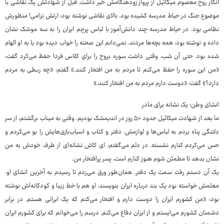
انگار روح معصوم میکائیل از پرواز زودهنگامش خبر داشت. قبل از شهادتش یک نقاشی با
موضوع جنگ در حیاط مدرسه کشیده بود. بالای نقاشی نوشته بود: ارتش نزامی! منظورش
نظامی بود. در حیاط مدرسه چند دانش‌آموز با لباس پرچم ایران را به سه موشک نشان
داده و نوشته بود: همه بچه‌ها مردند. نمی‌دانم این صحنه را خواب دیده بود یا به او الهام
شده بود. حتی آن شب، وقتی داشت سوره بروج را برای کلاس فردا حفظ می‌کرد گفت:
«من این سوره را حفظ می‌کنم تا مردم به من افتخار کنند.» گفتم: «چه ربطی به مردم
دارد؟» گفت: «دوست دارم مردم به من افتخار کنند.»
انشای وطن؛ یک نشانه برای مادر
ما بعد از شهادت میکائیل حدود ۵۰ روز در اندیمشک بودیم. وقتی به میناب برگشتم، از سر
دلتنگی پناه بردم به لباس‌ها و لوازمش. دفتر و کتاب و اسباب‌بازی‌هایش را بو می‌کردم و
حس می‌کردم کنارم نشسته. در دلم می‌گفتم: ای کاش نشانه‌ای از طرف خودش به من
نشان بدهد تا مطمئن شوم هنوز کنارم است، پسر پرافتخار من.
یک آن دستم رفت سمت یک دفتر. همان‌طور ورق می‌زدم تا رسیدم به آخرین انشای او.
معلمش خواسته بود یک بند درباره ایران بنویسند. او هم با خط زیبا و کودکانه‌اش نوشته
بود: «من کشورم ایران را دوست دارم و افتخار می‌کنم که یک ایرانی هستم. در برابر
دشمنان کشورم می‌ایستم و از ایران دفاع می‌کنم. درسم را می‌خوانم که برای کشورم ایران