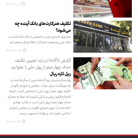
۱۴۰۴.۰۹.۰۱
تکلیف هنرکارت‌های بانک آینده چه
می‌شود؟
صندوق اعتباری هنر در خصوص ادغام بانک آینده در
بانک ملی و وضعیت هنرکارت اطلاعیه‌ای منتشر کرد.
۱۴۰۴.۰۸.۰۳
گزارش «آگاه» درباره تعیین تکلیف
حذف چهار صفر از پول ملی را بخوانید
ریل تازه ریال
بهارستان‌نشینان روز گذشته پس از سال‌ها بحث و
رفت‌وبرگشت میان دولت، مجلس و شورای نگهبان،
تکلیف چهار صفر از پول ملی را مشخص کردند. لایحه
«اصلاح قانون پولی و بانکی کشور» که عملا به معنای
حذف چهار صفر از پول ملی است، در قالب موادی
اعاده‌شده از سوی شورای نگهبان در مجلس شورای
اسلامی مطرح شد و نهایتا به تصویب رسید.
۱۴۰۴.۰۷.۱۴