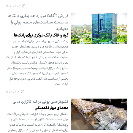
۱۴۰۵.۰۴.۰۹
گزارش «آگاه» درباره هدایتگری بانک‌ها
به سمت سیاست‌های منظم پولی را
بخوانید
گرد و خاک بانک مرکزی برای بانک‌ها
بانک مرکزی جمهوری اسلامی ایران اخیرا با صدور
مجموعه‌ای از ابلاغیه‌ها و دستورالعمل‌های جدید،
تلاش کرده است نقش فعال‌تری در تنظیم‌گری و
هدایت عملکرد نظام بانکی کشور ایفا کند؛ اقداماتی که
به‌ویژه در دو محور «کنترل اضافه‌برداشت بانک‌ها از
منابع بانک مرکزی» و «ممنوعیت تقسیم سود از محل
تسعیر دارایی‌های ارزی» نمود پیدا کرده و به‌عنوان
بخشی از سیاست‌های انضباط پولی، مورد توجه قرار
گرفته است.
۱۴۰۵.۰۲.۱۸
تکنوکراسی پولی در تله ناترازی مالی
معمای مهار نقدینگی
معمای تورم مزمن و رشد فزاینده نقدینگی در اقتصاد
ایران، دهه‌هاست که کانون توجه سیاست‌گذاران و
پژوهشگران اقتصاد کلان بوده است. در ادبیات مدرن
پولی، استقلال نهادی و عملیاتی بانک مرکزی به‌عنوان