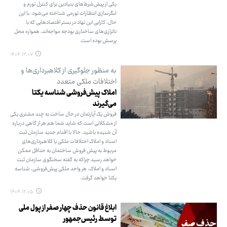
یکی از پیش‌شرط‌های بنیادین برای کنترل تورم و
لنگرسازی انتظارات تورمی شناخته می‌شود. با این
حال، کارایی این نهاد در بستر اقتصادهایی که با
ناترازی‌های ساختاری بودجه مواجه‌اند، همواره محل
پرسش بوده است.
۱۴۰۴.۱۲.۰۷
به منظور جلوگیری از کلاهبرداری‌ها و
اختلافات ملکی متعدد
املاک پیش‌فروشی شناسه یکتا
می‌گیرند
فروش یک آپارتمان در حال ساخت به چند مشتری یکی
از مشکلاتی است که شاید شما هم هر از گاهی درباره
آن شنیده باشید. حالا با اقدام جدید سازمان ثبت
اسناد و املاک اختلافات ملکی یا کلاهبرداری‌های
مربوط به پیش فروش ساختمان به حداقل ممکن
خواهد رسید چراکه به گفته سخنگوی سازمان ثبت
اسناد و املاک، هر واحد ملکی پیش‌فروشی، شناسه
یکتا خواهد گرفت.
۱۴۰۴.۱۲.۰۵
ابلاغ قانون حذف چهار صفر از پول ملی
توسط رئیس‌جمهور