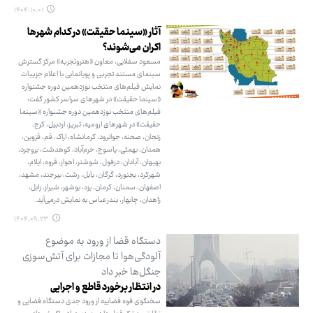
۱۴۰۴.۱۰.۰۱
آثار «سینما حقیقت» در کدام شهرها
اکران می‌شوند؟
مسعود سفلایی، معاون «هنروتجربه» مرکز گسترش
سینمای مستند تجربی و پویانمایی با اعلام جزییات
نمایش فیلم‌های منتخب نوزدهمین دوره جشنواره
«سینما حقیقت» در شهرهای سراسر کشور گفت:
فیلم‌های منتخب نوزدهمین دوره جشنواره «سینما
حقیقت» در شهرهای ارومیه، تبریز، اردبیل، کرج،
زنجان، صحنه، جوانرود، کرمانشاه، اراک، قم، قزوین،
همدان، بهمئی، یاسوج، خرم‌آباد، کوهدشت، بروجرد،
بهبهان، آبادان، دزفول، شوشتر، اهواز، قروه، ایلام،
شهرکرد، بجنورد، گرگان، بابل، رشت، بیرجند، مشهد،
اصفهان، سمنان، کرمان، یزد، بوشهر، شیراز، زابل،
زاهدان، چابهار، بندرعباس به نمایش درمی‌آید.
۱۴۰۴.۰۹.۲۳
دستگاه قضا از ورود به موضوع
آلودگی‌هوا تا مجازات برای آتش‌سوزی
جنگل‌ها خبر داد
در انتظار برخورد قاطع و اجرایی
سخنگوی قوه قضاییه از ورود جدی دستگاه قضایی و