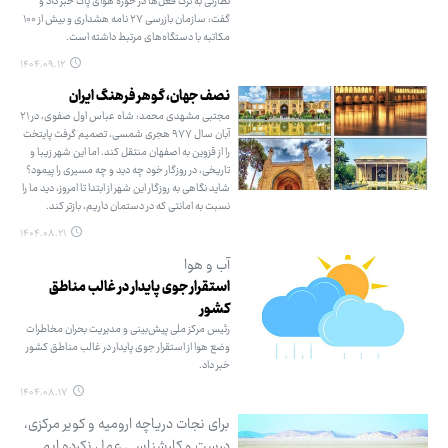
نظارتی به ترک فعل‌ها در حوزه هوای پاک خبر داد و
گفت: سازمان بازرسی ۲۷ نامه هشداری و بیش از ۱۰۰
مکاتبه با دستگاه‌های مرتبط داشته است.
۱۴۰۴.۰۹.۱۲
نصف جهان، گوهر فرهنگ ایران
مجتبی مشهدی محمد: شاه عباس اول صفوی، در ۲۱
آبان سال ۹۷۷ هجری شمسی، تصمیم گرفت پایتخت
را از قزوین به اصفهان منتقل کند. اما این شهر زیبا و
تاریخی، در روزگار خود چه دید و چه مسیری را پیمود؟
شاید نگاهی به روزگار این شهر از ابتدا تا امروز، دید ما را
نسبت به امانتی که در دستمان داریم، بازتر کند.
۱۴۰۴.۰۸.۲۱
آب و هوا
استقرار جوی پایدار در غالب مناطق
کشور
رئیس مرکز ملی پیش‌بینی و مدیریت بحران مخاطرات
وضع هوا از استقرار جوی پایدار در غالب مناطق کشور
خبر داد.
۱۴۰۴.۰۸.۱۷
برای نجات دریاچه ارومیه و کویر مرکزی،
درست و کارشناسی عمل نکرده ‌ایم