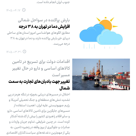
جنوب ایران انجام داده است.
۱۴۰۵.۰۴.۱۷
بارش پراکنده در سواحل شمالی
افزایش دما در تهران به ۳۸ درجه
مطابق الگوهای هواشناسی امروز استان‌های ساحلی
دریای خزر بارش پراکنده دارند و دما در تهران به ۳۸
درجه می‌رسد.
۱۴۰۵.۰۳.۳۱
اقدامات دولت برای تسریع در تامین
کالاهای اساسی و دارو در حال تغییر
مسیر است
تغییر جهت بادبان‌های تجارت به سمت
شمال
اختلال در مسیرهای دریایی به‌ویژه در تنگه هرمز در پی
تشدید تنش‌های منطقه‌ای و جنگ تحمیلی آمریکا و
رژیم صهیونیستی علیه ایران، اهمیت استفاده از
مسیرهای جایگزین برای تامین کالاهای اساسی، دارو
و سایر اقلام راهبردی کشور را بیش از گذشته آشکار
کرده است. در چنین شرایطی، تداوم جریان واردات و
صادرات و جلوگیری از بروز وقفه در زنجیره تامین، به
یکی از مهم‌ترین دغدغه‌های سیاست‌گذاران اقتصادی