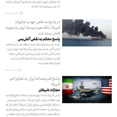
اما مرزداران غیور ما طی چند شبانه‌روز اخیر ثابت کردند
که جان می‌دهند اما خاک نه.
۱۴۰۵.۰۴.۲۳
در پاسخ به نقض عهد و تجاوزات
آمریکا، تنگه هرمز توسط ایران به صورت
کامل بسته شد
پاسخ محکم به نقض‌ آتش‌بس
شنبه شب و بامداد یک‌شنبه منطقه غرب آسیا شاهد
تبادل آتش جدی میان ایران و آمریکا بود. ایران در این
تبادل آتش، اقتدار خود را بر دشمن آمریکایی دیکته
کرد و به جهانیان نشان داد که تنها مالک و صاحب
اختیار تنگه هرمز است.
۱۴۰۵.۰۴.۲۱
پاسخ قدرتمندانه ایران به تجاوز اخیر
آمریکا
مجازات شیطان
ارتش آمریکا بامداد چهارشنبه از حملات تجاوزکارانه به
چند نقطه در جنوب ایران خبر داد. سازمان تروریستی
سنتکام (فرماندهی مرکزی ارتش آمریکا) اعلام کرد که
در واکنش به حملات ادعایی ایران به کشتی‌های تجاری
در تنگه هرمز، حملات تجاوزکارانه‌ای را به چند نقطه در