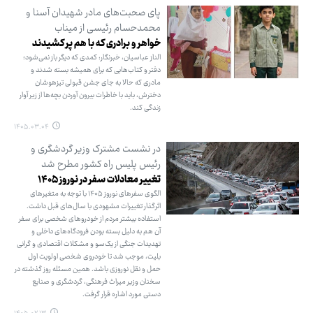
پای صحبت‌های مادر شهیدان آسنا و
محمدحسام رئیسی از میناب
خواهر و برادری که با هم پر کشیدند
الناز عباسیان،‌ خبرنگار: کمدی که دیگر باز نمی‌شود؛
دفتر و کتاب‌هایی که برای همیشه بسته شدند و
مادری که حالا به جای جشن قبولی تیزهوشان
دخترش، باید با خاطرات بیرون آوردن بچه‌ها از زیر آوار
زندگی کند.
۱۴۰۵.۰۳.۰۴
در نشست مشترک وزیر گردشگری و
رئیس پلیس راه کشور مطرح شد
تغییر معادلات سفر در نوروز ۱۴۰۵
الگوی سفرهای نوروز ۱۴۰۵ با توجه به متغیرهای
اثرگذار تغییرات مشهودی با سال‌های قبل داشت.
استفاده بیشتر مردم از خودروهای شخصی برای سفر
آن هم به دلیل بسته بودن فرودگاه‌های داخلی و
تهدیدات جنگی از یک‌سو و مشکلات اقتصادی و گرانی
بلیت، موجب شد تا خودروی شخصی اولویت اول
حمل و نقل نوروزی باشد. همین مسئله روز گذشته در
سخنان وزیر میراث فرهنگی، گردشگری و صنایع
دستی مورد اشاره قرار گرفت.