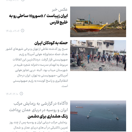
۱۴۰۵.۰۲.۱۳
عکس خبر
ایران زیباست / «سورو»؛ ساحلی رو به
خلیج فارس
۱۴۰۵.۰۲.۰۶
حمله به کودکان ایـران
صبح روز گذشته نقاطی از تهران و برخی شهرهای کشور
هدف حمله متجاوزانه هوایی آمریکا و رژیم
صهیونیستی قرار گرفت. دردناک‌ترین این اتفاقات
مربوط به انهدام مدرسه دخترانه شجره طیبه در
شهرستان میناب بود. البته در پی تجاوز هوایی
آمریکایی-صهیونیستی به تهران، ایران درحال
انتقام‌گیری و پاسخ کوبنده به رژیم صهیونیستی
است.
۱۴۰۴.۱۲.۱۰
«آگاه» در گزارشی به رزمایش مرکب
ایران و روسیه در دریای عمان پرداخت
زنگ هشداری برای دشمن
رزمایش مرکب دریایی ایران و روسیه پس از چند روز
تمرین تاکتیکی در آب‌های دریای عمان و شمال