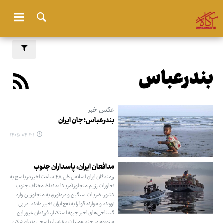
بندرعباس
عکس خبر
بندرعباس؛ جان ایران
۱۴۰۵.۰۴.۳۱
مدافعان ایران، پاسداران جنوب
رزمندگان ایران اسلامی طی ۴۸ ساعت اخیر در پاسخ به
تجاوزات رژیم متجاوز آمریکا به نقاط مختلف جنوب
کشور، ضربات سنگین و دردآوری به متجاوزین وارد
آوردند و موازنه قوا را به نفع ایران تغییر دادند. در پی
گستاخی‌های اخیر جبهه استکبار، فرزندان غیور این
مرزوبوم در چند عملیات برق‌آسا، پاسخی دندان‌شکن