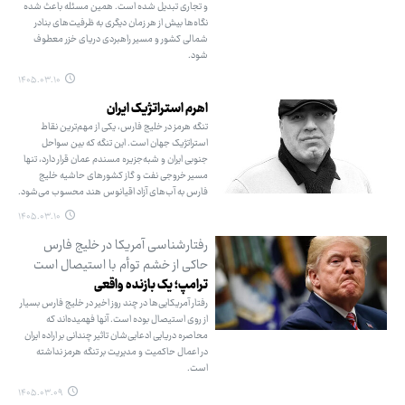
و تجاری تبدیل شده است. همین مسئله باعث شده
نگاه‌ها بیش از هر زمان دیگری به ظرفیت‌های بنادر
شمالی کشور و مسیر راهبردی دریای خزر معطوف
شود.
۱۴۰۵.۰۳.۱۰
اهرم استراتژیک ایران
تنگه هرمز در خلیج فارس، یکی از مهم‌ترین نقاط
استراتژیک جهان است. این تنگه که بین سواحل
جنوبی ایران و شبه‌جزیره مسندم عمان قرار دارد، تنها
مسیر خروجی نفت و گاز کشورهای حاشیه خلیج
فارس به آب‌های آزاد اقیانوس هند محسوب می‌شود.
۱۴۰۵.۰۳.۱۰
رفتارشناسی آمریکا در خلیج فارس
حاکی از خشم توأم با استیصال است
ترامپ؛ یک بازنده واقعی
رفتار آمریکایی‌ها در چند روز اخیر در خلیج فارس بسیار
از روی استیصال بوده است. آنها فهمیده‌اند که
محاصره دریایی ادعایی‌شان تاثیر چندانی بر اراده ایران
در اعمال حاکمیت و مدیریت بر تنگه هرمز نداشته
است.
۱۴۰۵.۰۳.۰۹