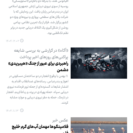
اقیانوس هند، با بدرقه ناو بالگردبر «استویسکی»
روسیه از سوی نیروی دریایی ارتش جمهوری اسلامی
ایران در بندرعباس پایان یافت. این رزمایش که با
شرکت یگان‌های سطحی، پروازی و نیروهای ویژه دو
کشور برگزار شد، فراتر از یک تمرین نظامی، پیامی
روشن از شکل‌گیری یک ائتلاف دریایی جدید در برابر
نظم تک‌قطبی بود.
۱۴۰۴.۱۲.۰۲
«آگاه» در گزارشی به بررسی شایعه
پراکنی‌های روزهای اخیر پرداخت
راهبردی برای عبور از جنگ «هیبریدی»
دشمن
۱۱ بهمن با وقوع انفجار در دو ساختمان مسکونی در
اهواز و بندرعباس، رسانه‌های ضدانقلاب اقدام به
انتشار شایعات گسترده‌ای از جمله ترور فرمانده نیروی
دریایی سپاه، حمله پهپادی در پرند و رباط‌کریم، انفجار
در نارمک، حمله به مقر نیروی دریایی و موارد مشابه
کردند.
۱۴۰۴.۱۱.۱۳
عکس خبر
فلامینگوها مهمان آب‌های گرم خلیج