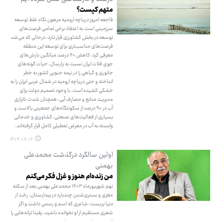
متهم کیست؟
فاجعه امروز دریاچه ارومیه مرهون نگاه غلط توسعه
سرزمینی است.به اعتقاد برخی تمامی فرصت‌های
توسعه در بخش کشاورزی قرار دارد، درحالی که می‌شد
فرصت‌های مناسب‌تری برای توسعه این منطقه
معرفی کرد. کاهش ۴۰ درصد میانگین بارش‌های
جوی فلات ایران نسبت به پارسال، حیات گونه‌های
جانوری و گیاهی را در نیمه جنوبی کشور به خطر
انداخته و حتی دریاچه ارومیه در شمال غربی ایران را به
خشکی کشیده است. با وجود تصمیم دولت برای
مدیریت منابع و مصارف آبی، همچنان شدت ناترازی
آب در ۹۰ درصد از سکونتگاه‌های جمعیتی بالاست و
بسیاری از فعالیت‌های صنعتی، کشاورزی و خدماتی
وابسته به آب در معرض تعطیلی کامل قرار گرفته‌اند.
۱۴۰۴.۰۷.۰۶
اولین سالگرد درگذشت محمدعلی
بهمنی
من زنده‌ام هنوز و غزل فکر می‌کنم
نهم شهریورماه ۱۴۰۳ محمدعلی بهمنی بعد از سکته
مغزی و بستری‌شدن چندباره در بیمارستان، رخت از
دنیا بربست؛ شاعری که اسم و رسمی داشت و اگر
شعری مستقیم از او نخوانده باشید، یقینا ترانه‌هایی را