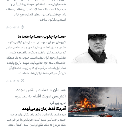
به متجاوزان دادند که نه تنها هیمنه پوشالی آنان را
درهم شکست، بلکه معادلات امنیتی و نظامی منطقه
را در چرخشی راهبردی، به‌طور کامل به نفع ایران
اسلامی دگرگون ساخت.
۱۴۰۵.۰۴.۲۶
حمله به جنوب، حمله به همه ما
کویرهای سوزان خوزستان، ساحل‌های نیلگون خلیج
فارس و میان نخلستان‌های آبادان و بندرعباس، جایی
که عرق مردمانش با نفت و نمک دریا آمیخته شده،
بخشی از وجود ایران نهفته است. جنوب، نه یک منطقه
حاشیه‌ای، بلکه جزء جدایی‌ناپذیر هویت، تاریخ و آینده
تمام ایران است. هر گلوله‌ای که به زیرساخت‌های آن
فرود آید، بر قلب همه ایرانیان نشسته است.
۱۴۰۵.۰۴.۲۶
همزمان با حملات و نقض مجدد
آتش‌بس آمریکا اقدام به محاصره
دریایی کرد
‌آمریکا فقط زبان زور می‌فهمد
نبرد مقدس ایرانیان با دشمن آمریکایی وارد مرحله
جدید و حساسی شده است؛ آمریکایی‌ها می‌خواهند
تنگه هرمز را که ملک طلق ایرانیان است، اشغال کنند