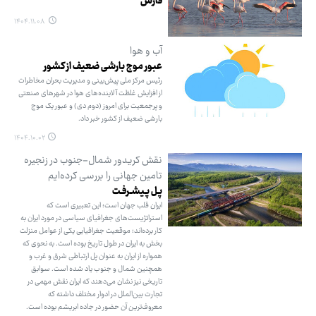
فارس
۱۴۰۴.۱۱.۰۸
آب و هوا
عبور موج بارشی ضعیف از کشور
رئیس مرکز ملی پیش‌بینی و مدیریت بحران مخاطرات
از افزایش غلظت آلاینده‌های هوا در شهرهای صنعتی
و پرجمعیت برای امروز (دوم دی‌) و عبور یک موج
بارشی ضعیف از کشور خبر داد.
۱۴۰۴.۱۰.۰۲
نقش کریدور شمال-جنوب در زنجیره
تامین جهانی را بررسی کرده‌ایم
پـل پـیشـرفـت
ایران قلب جهان است؛ این تعبیری است که
استراتژیست‌های جغرافیای سیاسی در مورد ایران به
کار برده‌اند؛ موقعیت جغرافیایی یکی از عوامل منزلت
بخش به ایران در طول تاریخ بوده است. به نحوی که
همواره از ایران به عنوان پل ارتباطی شرق و غرب و
همچنین شمال و جنوب یاد شده است. سوابق
تاریخی نیز نشان می‌دهند که ایران نقش مهمی در
تجارت بین‌الملل در ادوار مختلف داشته که
معروف‌ترین آن حضور در جاده ابریشم بوده است.