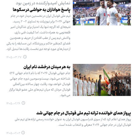
نمایش امیدوارکننده در زمین بود
پاسخ هواداران به حواشی در سکوها
تیم ملی فوتبال ایران در نخستین دیدار خود در جام
جهانی ۲۰۲۶ برابر نیوزیلند به تساوی ۲- ۲ رسید.
نتیجه‌ای که اگرچه تنها یک امتیاز برای شاگردان امیر
قلعه‌نویی به همراه داشت، اما کیفیت فنی بازی،
واکنش تیم پس از عقب افتادن از حریف و همچنین
فضای کم‌نظیر حاکم بر ورزشگاه، این مسابقه را به یکی
از دیدارهای مورد توجه دور نخست رقابت‌ها تبدیل کرد.
۱۴۰۵.۰۳.۲۷
به هر میدان درخشد نام ایران
جام جهانی فوتبال ۲۰۲۶ که با نام «جام جهانی ۲۶»
شناخته می‌شود، بیست‌وسومین دوره جام جهانی
فوتبال خواهد بود؛ رقابت چهار سالانه بین‌المللی
فوتبال مردان که میان تیم‌های ملی عضو فیفا برگزار
می‌شود.
۱۴۰۵.۰۲.۲۶
پرواز همای خواننده ترانه تیم ملی فوتبال در جام جهانی شد
پرواز همای اعلام کرد که از سوی فدراسیون فوتبال ایران به عنوان خواننده رسمی ترانه‌های تیم ملی
فوتبال ایران در جام جهانی ۲۰۲۶ معرفی و انتخاب شده است.
۱۴۰۵.۰۲.۰۲