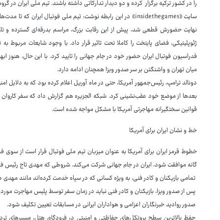
را در کشور ترکیه برگزار کرده و دو دیدار تدارکاتی داشته باشند. تیم ملی ایران در گروه G با تیم‌های ملی بلژیک، مصر و نیوزلند هم‌گروه است
نهایت حضورش قطعی شد، پیش از این رقابت بزرگ، مراسم بدرقه‌ای گسترده و تاری
ژئوپلیتیکی، فضای پایتخت را کاملا تحت تاثیر قرار داد. با وجود شایعات مربوط به
فدراسیون فوتبال ایران حضور خود در جام جهانی را تایید کرد. با این حال، هنوز ابها
میان تهران و واشنگتن بر سر صدور ویزا همچنان ادامه دارد.
دونالد ترامپ، رئیس‌جمهور آمریکا، حتی در ماه آوریل اعلام کرده بود که به دلایل ا
بعدها از موضع خود عقب‌نشینی کرد. شبکه الجزیره هم گزارش داد که سفر کاروان ایر
قوانین سختگیرانه مهاجرتی آمریکا با مشکل مواجه شده است.
خط و نشان ایران برای آمریکا
گانه موافقت شود، ایران در جام جهانی شرکت می‌کند. شروطی که مهدی تاج رئیس فدرا
تمامی بازیکنان و کادر فنی، به ویژه کسانی که در سپاه خدمت کرده‌اند مانند مهدی 
پس از صدور ویزا، بازیکنان و کادر فنی نباید در زمان سفر توسط پلیس مهاجرت مورد 
صدور روادید خبرنگاران اعزامی و هواداران ایرانی در مسابقات تعیین تکلیف شود.
حفظ بالاترین سطح پروتکل‌های حفاظتی و امنیتی در فرودگاه، هتل، مسیرهای ترد