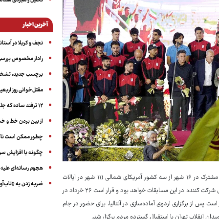
تحلیل راهبردی هندس
آخرین اخبار
نجف و کربلا در آستانه ۵۰ در
رادار مخصوص بررسی 
برچسب جدید، تشخیص
مقتل‌خوانی روز اربعین
۱۲ ترفند ساده که جلوی پرخوری عصبی و اضافه ‌وزن را می‌گیرد
از بین بردن خط و 
چطور ممکن است ناگ
چگونه با افزایش سن 
هجوم رسانه‌ای علیه ا
: این مسابقات از ۱۱ ژوئن تا ۱۹ ژوئیه ۲۰۲۶ (۲۱ خرداد تا ۲۸ تیر ۱۴۰۵) به‌صورت مشترک در ۱۶ شهر از سه کشور آمریکای شمالی (۱۱ شهر در ایالات
ضربه زدن به «تاب‌آو
متحده، سه شهر در مکزیک و دو شهر در کانادا) برگزار می‌شود. ایران یکی از کشورهای شرکت کننده در این مسابقات خواهد بود و قرار است ۲۶ خرداد در
ازی کند. بازیکنان ایرانی قرار است پس از برگزاری اردوی آماده‌سازی در آنتالیا، برای حضور در جام
میدان انقلاب تهران با استقبال گسترده مردم برگزار شد.