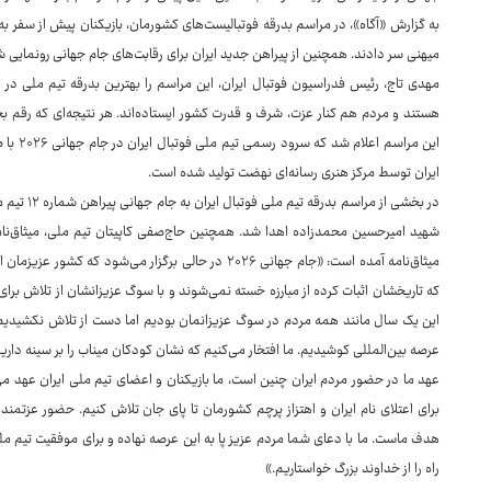
به گزارش «آگاه»، در مراسم بدرقه فوتبالیست‌های کشورمان، بازیکنان پیش از سفر ب
میهنی سر دادند. همچنین از پیراهن جدید ایران برای رقابت‌های جام جهانی رونمایی ش
مهدی تاج، رئیس فدراسیون فوتبال ایران، این مراسم را بهترین بدرقه تیم ملی در چ
هستند و مردم هم کنار عزت، شرف و قدرت کشور ایستاده‌اند. هر نتیجه‌ای که رقم بخور
این مرا
ایران توسط مرکز هنری رسانه‌ای نهضت تولید شده است.
در بخشی از
شهید امیرحسین محمدزاده اهدا شد. همچنین حاج‌صفی کاپیتان تیم ملی، میثاق‌نامه 
میثاق‌نامه آمده است: «جام جهانی ۲۰۲۶ در حالی برگزار م
که تاریخشان اثبات کرده از مبارزه خسته نمی‌شوند و با سوگ عزیزانشان از تلاش برای
این یک سال مانند همه مردم در سوگ عزیزانمان بودیم اما دست از تلاش نکشیدیم و
عرصه بین‌المللی کوشیدیم. ما افتخار می‌کنیم که نشان کودکان میناب را بر سینه دار
عهد ما در حضور مردم ایران چنین است، ما بازیکنان و اعضای تیم ملی ایران عهد می
برای اعتلای نام ایران و اهتزاز پرچم کشورمان تا پای جان تلاش کنیم. حضور عزتمندا
هدف ماست. ما با دعای شما مردم عزیز پا به این عرصه نهاده و برای موفقیت تیم مل
راه را از خداوند بزرگ خواستاریم.»