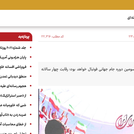
ه ای
کد مطلب:
۲۲٬۳۱۶
پربازدید
جلد شماره ۶۰۷ روزنامه آگاه
پایان هـژمـونی آمریـک
فروپاشی افسانه خلع
انی ۲۶» شناخته می‌شود، بیست‌وسومین دوره جام جهانی فوتبال خواهد بود؛ رقابت چهار سالانه
منطق دیدبانی تمدن 
هجوم رسانه‌ای علیه ا
از «صبر استراتژیک» 
شبی که خاورمیانه 
ضربه زدن به «تاب‌آو
از خطای محاسبات آمری