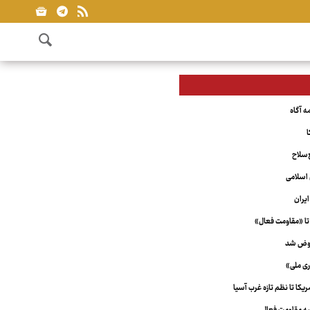
ا
‌سلاح
اسلامی
یران
تا «مقاومت فعال»
عوض شد
ری ملی»
کا تا نظم تازه غرب آسیا