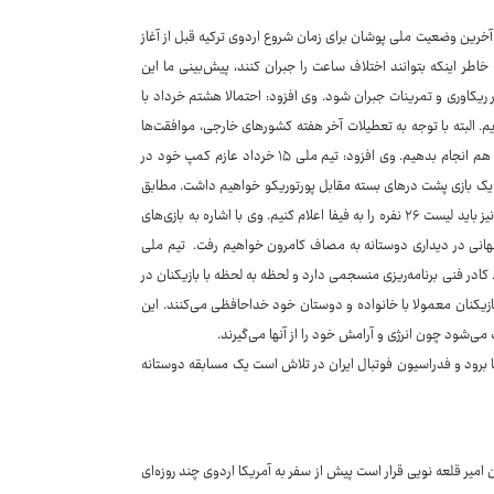
آخرین وضعیت ملی پوشان برای زمان شروع اردوی ترکیه قبل از آغاز
کیه هستند. به خاطر اینکه بتوانند اختلاف ساعت را جبران کنند، پیش‌بینی ما این
ریکاوری و تمرینات جبران شود. وی افزود: احتمالا هشتم خرداد با
ای چهارم ژوئن یا ۱۴ خرداد برنامه‌ریزی کرده‌ایم. البته با توجه به تعطیلات آخر هفته کشورهای خارجی، موافقت‌ها
برای بازی دوستانه اخذ شده اما باید قرارداد منعقد شود تا در کمپ ترکیه آن بازی را هم انجام بدهیم. وی افزود: تیم ملی ۱۵ خرداد عازم کمپ خود در
. با توجه به اینکه از پیش کارها را انجام داده‌ایم، ۱۹ خرداد هم یک بازی پشت درهای بسته مقابل پورتوریکو خواهیم داشت. مطابق
فرصتی که داشتیم تا دو روز قبل، اسم ۵۲ بازیکن را به فیفا داده‌ایم و برای ۱۱ خرداد نیز باید لیست ۲۶ نفره را به فیفا اعلام ‌کنیم. وی با اشاره به بازی‌های
یح کرد: احتمالا پیش از جام‌ جهانی در دیداری دوستانه به مصاف کامرون خواهیم رفت. تیم ملی
فنی برنامه‌ریزی منسجمی دارد و لحظه‌ به ‌لحظه با بازیکنان در
ازیکنان معمولا با خانواده و دوستان خود خداحافظی می‌کنند. این
شود چون انرژی و آرامش خود را از آنها می‌گیرند.
بیا برود و فدراسیون فوتبال ایران در تلاش است یک مسابقه دوستانه
 در جام جهانی ۲۰۲۶ آماده می‌کند و شاگردان امیر قلعه نویی قرار است پیش از سفر به آمریکا اردوی چند روزه‌ای