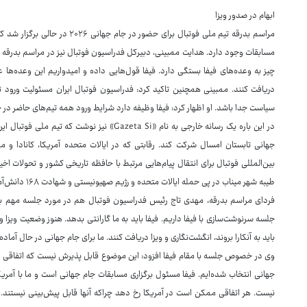
ابهام در صدور ویزا
مراسم بدرقه تیم ملی فوتبال برای ح
مسابقات وجود دارد. هدایت ممبینی، دبیرکل فدراسیون فوتبال نیز در مراسم بدرقه ا
چیز به وعده‌های فیفا بستگی دارد. فیفا قول‌هایی داده و امیدواریم این وعده‌ها 
دریافت کنند. ممبینی همچنین تاکید کرد: فدراسیون فوتبال ایران مسئولیت ورود تی
سیاست جدا باشد. او اظهار کرد: فیفا وظیفه دارد شرایط ورود همه تیم‌های حاضر در ج
در این باره یک رسانه خارجی به نام «Gazeta Si» ن
جهانی تابستان امسال شرکت کند. رقابتی که در ایالات متحده آمریکا، کانادا و 
بین‌المللی فوتبال برای انتقال پیام‌هایی مرتبط با حافظه تاریخی کشور و تحولات اخی
طیبه شهر میناب در پی حمله ایالات متحده و رژیم صهیونیستی و شهادت ۱۶۸ دانش‌آموز اشاره دارد.
فردای مراسم بدرقه، مهدی تاج رئیس فدراسیون فوتبال هم در مورد جلسه مهم با
جلسه سرنوشت‌سازی با فیفا داریم. فیفا باید به ما گارانتی بدهد. هنوز وضعیت ویز
باید به آنکارا بروند، انگشت‌نگاری و ویزا دریافت کنند. ما برای جام جهانی در حال آما
وی در خصوص جلسه با مقام فیفا افزود: این موضوع قابل پذیرش نیست که اتفاقی در آ
جهانی انتخاب شده‌ایم. فیفا مسئول برگزاری مسابقات جام جهانی است و ما با آمریکا
نیست. هر اتفاقی ممکن است در آمریکا رخ دهد چراکه آنها قابل پیش‌بینی نیستند.