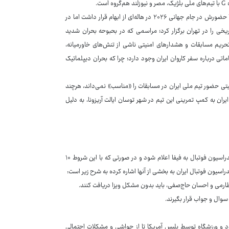
.
سایت «insidethegames» در این رابطه نوشت: تیم ملی فوتبال ایران که تا مدت‌ها حضورش در جام جهانی ۲۰۲۶ در هاله‌ای از ابهام قرار داشت اما در
خی را در تهران برگزار کرد؛ مراسمی که در بحبوحه بحران شدید
 تحریم مسابقات و هشدارهای امنیتی ناشی از تنش‌های خاورمیانه،
ماتی درباره سفر کاروان ایران وجود دارد؛ چرا که بحران دیپلماتیک
منیتی حضور تیم ملی ایران در مسابقات را «مناسب» نمی‌داند، هرچند
ان به کمپ تمرینی این تیم در شهر توسان ایالت آریزونا، به دلیل
خطوط قرمز ایران برای آمریکا به عنوان میزبان تیم ملی فوتبال قرار است از سوی فدراسیون فوتبال به فیفا اعلام شود و در صورتی که با این شروط ۱۰
سیون فوتبال ایران به بخشی از آنها اشاره کرده به شرح زیر است:
طارمی و احسان حاج‌صفی، باید بدون مشکل ویزا دریافت کنند.
سوال و جواب قرار بگیرند.
د و ورزشگاه توسط پلیس آمریکا تا از حواشی و مشکلات احتمالی