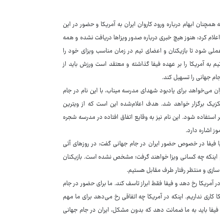
ضور در جام جهانی ۲۰۲۶ در حالی برگزار شد که همچنان ابهام درباره ورود کاروان ایران به آمریکا و حضور در این
علام کرد: هنوز هیچ خبری درباره صدور ویزاها دریافت نشده و همه
عملی شود تا بازیکنان و اعضای تیم در زمان مناسب ویزای خود را
م به آمریکا را بر عهده فیفا گذاشته و معتقد است ورزش باید از
ام جهانی را تسهیل کند.
یز نوشت که تیم ملی فوتبال ایران می‌خواهد برای یادبود شهدای مدرسه میناب، با این نام در جام
مکزیک برگزار خواهد شد. هدف اعلام‌شده این است که از ویترین
ر استفاده شود. این نام نیز به وقایع اتفاق افتاده در مدرسه شجره
 فیفا در خصوص حضور ایران در جام جهانی گفت: در روزهای آتی
ا و اینکه چه کسانی ویزا خواهند گرفت؛ مشخص نشده است. بازیکنان
ده‌سازی و منتظر رفتار طرف مقابل هستیم.
مریکا رخ دهد و فیفا فقط ابراز تاسف کند. ما برای حضور در جام
 کاری نداریم. اینکه در آمریکا چه اتفاقی رخ می‌دهد برای ما مهم
 فیفا باید به ما ضمانت دهد که بدون مشکل، ایران در جام جهانی