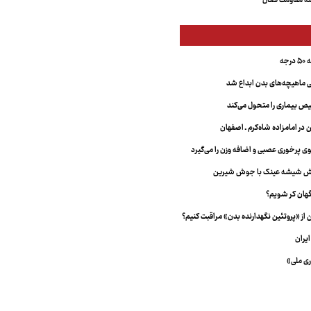
ه مقاومت فعال
جه
ماهیچه‌های بدن ابداع شد
 بیماری را متحول می‌کند
 در امامزاده شاه‌کرم ـ اصفهان
خش شیشه عینک با جوش شیرین
هان کر شویم؟
از «پروتئین نگهدارنده بدن» مراقبت کنیم؟
یران
ری ملی»