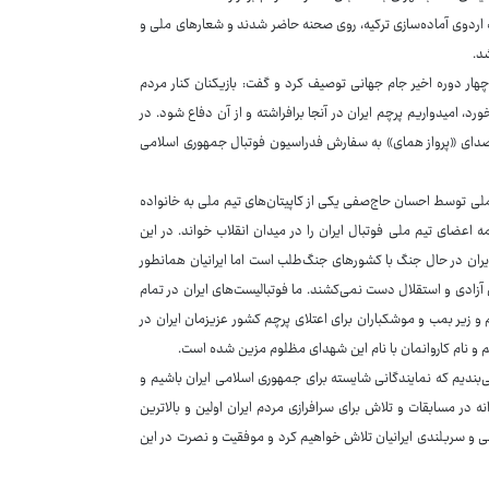
ه اردوی آماده‌سازی ترکیه، روی صحنه حاضر شدند و شعارهای ملی و
د.
هار دوره اخیر جام جهانی توصیف کرد و گفت: بازیکنان کنار مردم
د، امیدواریم پرچم ایران در آنجا برافراشته و از آن دفاع شود. در
سم اعلام شد که سرود رسمی تیم ملی فوتبال ایران در جام جهانی ۲۰۲۶ با صدای «پرواز همای» به سفارش فدراسیون فوتبال جمهوری اسلامی
 مراسم بدرقه تیم ملی فوتبال ایران به جام جهانی پیراهن شماره ۱۲ تیم ملی توسط احسان حاج‌صفی یکی از کاپیتان‌های تیم ملی به خانواده
اعضای تیم ملی فوتبال ایران را در میدان انقلاب خواند. در این
ی‌شود که کشور عزیزمان ایران در حال جنگ با کشورهای جنگ‌طلب است اما ایرانیان همانطور
 آزادی و استقلال دست نمی‌کشند. ما فوتبالیست‌های ایران در تمام
 زیر بمب و موشکباران برای اعتلای پرچم کشور عزیزمان ایران در
یم و نام کاروانمان با نام این شهدای مظلوم مزین شده است.
‌بندیم که نمایندگانی شایسته برای جمهوری اسلامی ایران باشیم و
نه در مسابقات و تلاش برای سرافرازی مردم ایران اولین و بالاترین
ی و سربلندی ایرانیان تلاش خواهیم کرد و موفقیت و نصرت در این