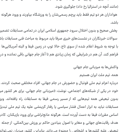
(مانند آنچه در استرالیا رخ داد) جلوگیری شود.
هواداران هر دو تیم فقط باید پرچم رسمی‌شان را به ورزشگاه بیاورند و ورود هرگون
باشد.
پخش صحیح و بدون اختلال سرود جمهوری اسلامی ایران در تمامی مسابقات تضمین
سوالات خبرنگاران در نشست‌های خبری صرفا باید مربوط به مباحث فنی مسابقات باش
فراهم کند. آن هم در شرایطی که زمان زیادی هم تا آغاز جام جهانی باقی نمانده و در ر
واکنش‌ها به میزبانی جام جهانی
همه، تیم ملت ایران هستیم
درباره اعزام تیم ملی فوتبال و حضورش در جام جهانی، افراد مختلفی صحبت کردند. کا
خود در یکی از شبکه‌های اجتماعی، نوشت: «میزبانی جام جهانی، برای هر کشور میز
بدون تبعیض همه تیم‌هایی که از مسیر رسمی فیفا به مسابقات راه یافته‌اند. وی
مسابقات نباید به ابزار اعمال فشار سیاسی یا رفتار گزینشی علیه یک تیم ملی تبدی
اساس مقررات فیفا به دست آورده است. هرگونه مانع‌تراشی برای ورود بازیکنان، کادر
هدف رقابت‌های جهانی و مغایر با اصول بنیادین حاکم بر ورزش بین‌المللی، از جمله 
تبعیض علیه کشورها و اشخاص را ممنوع می‌داند. بنابراین، کشور میزبان نمی‌توان